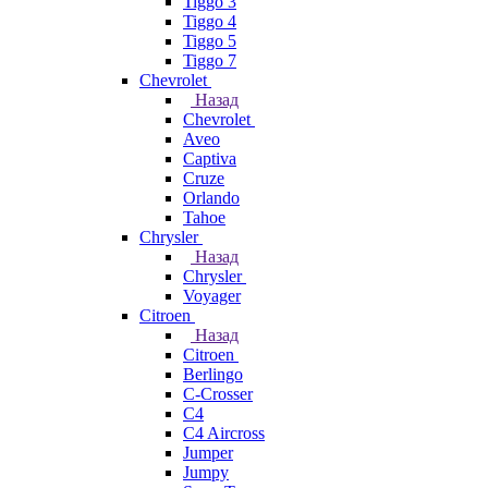
Tiggo 3
Tiggo 4
Tiggo 5
Tiggo 7
Chevrolet
Назад
Chevrolet
Aveo
Captiva
Cruze
Orlando
Tahoe
Chrysler
Назад
Chrysler
Voyager
Citroen
Назад
Citroen
Berlingo
C-Crosser
C4
C4 Aircross
Jumper
Jumpy