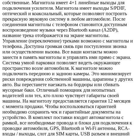
собственные. Магнитола имеет 4+1 линейные выходы для
подключения усилителя. Магнитола имеет выходы S/PDIF,
оптический и коаксиальный, которые позволяют построить
прекрасную звуковую систему в любом автомобиле. После
соединения магнитолы с телефоном становится доступным
воспроизведение музыки через Bluetooth канал (A2DP),
название трека отображается на экране магнитолы.
Управление (переключение) треками возможно с магнитолы и
телефона. Доступна громкая связь при поступлении звонка
или осуществлении вызова. Все ваши контакты можно
занести в память магнитолы и управлять ими прямо с экрана.
Система умной парковки позволяет видеть окружающее
пространство возле автомобиля. К магнитоле можно
подключить переднюю и заднюю камеры. Это минимизирует
риски повреждения собственной машины, царапины у других
авто. Вы перестанете наезжать на бордюры или сбивать
мусорные баки. Отличный помощник для неопытных
водителей или тех, кто плохо чувствует габариты своей
машины. На магнитолу предоставляется гарантия 12 месяцев
с момента продажи. Чтобы воспользоваться гарантией
необходимо сохранить чек и гарантийные документы на
устройство. В комплект поставки входит автомагнитола с
рамкой, все необходимые провода и блоки для подключения к
проводке автомобиля, GPS, Bluetooth и Wi-Fi антенны, RCA-
входы / выходы, слот для SIM карты, USB разъем и внешний