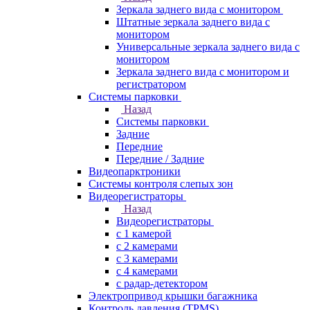
Зеркала заднего вида с монитором
Штатные зеркала заднего вида с
монитором
Универсальные зеркала заднего вида с
монитором
Зеркала заднего вида с монитором и
регистратором
Системы парковки
Назад
Системы парковки
Задние
Передние
Передние / Задние
Видеопарктроники
Системы контроля слепых зон
Видеорегистраторы
Назад
Видеорегистраторы
с 1 камерой
с 2 камерами
с 3 камерами
с 4 камерами
с радар-детектором
Электропривод крышки багажника
Контроль давления (TPMS)