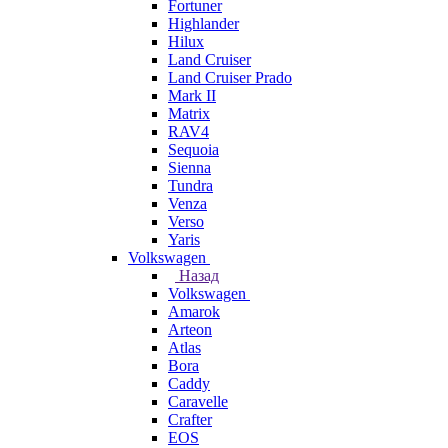
Fortuner
Highlander
Hilux
Land Cruiser
Land Cruiser Prado
Mark II
Matrix
RAV4
Sequoia
Sienna
Tundra
Venza
Verso
Yaris
Volkswagen
Назад
Volkswagen
Amarok
Arteon
Atlas
Bora
Caddy
Caravelle
Crafter
EOS