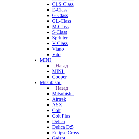
CLS-Class
E-Class
G-Class
GL-Class
M-Class
S-Class
Sprinter
V-Class
Viano
Vito
MINI
Назад
MINI
Cooper
Mitsubishi
Назад
Mitsubishi
Airtrek
ASX
Colt
Colt Plus
Delica
Delica D:5
Eclipse Cross
Galant