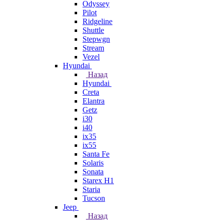
Odyssey
Pilot
Ridgeline
Shuttle
Stepwgn
Stream
Vezel
Hyundai
Назад
Hyundai
Creta
Elantra
Getz
i30
i40
ix35
ix55
Santa Fe
Solaris
Sonata
Starex H1
Staria
Tucson
Jeep
Назад