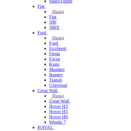
SpaceTourer
Fiat
Назад
Fiat
500
500X
Ford
Назад
Ford
EcoSport
Fiesta
Focus
Kuga
Mondeo
Ranger
Transit
Universal
Great Wall
Назад
Great Wall
Hover H3
Hover H5
Hover H6
Wingle 7
HAVAL