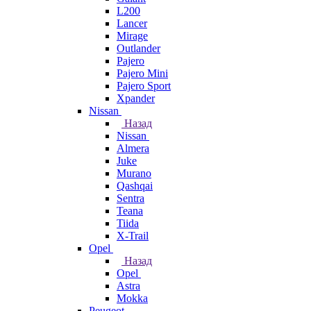
L200
Lancer
Mirage
Outlander
Pajero
Pajero Mini
Pajero Sport
Xpander
Nissan
Назад
Nissan
Almera
Juke
Murano
Qashqai
Sentra
Teana
Tiida
X-Trail
Opel
Назад
Opel
Astra
Mokka
Peugeot