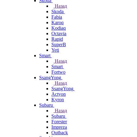
Skoda
Назад
Skoda
Fabia
Karoq
Kodiaq
Octavia
Rapid
SuperB
Yeti
Smart
Назад
Smart
Fortwo
SsangYong
Назад
SsangYong
Actyon
Kyron
Subaru
Назад
Subaru
Forester
Impreza
Outback