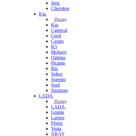
Jeep
Cherokee
Kia
Назад
Kia
Carnival
Ceed
Cerato
K5
Mohave
Optima
Picanto
Rio
Seltos
Sorento
Soul
Sportage
LADA
Назад
LADA
Granta
Largus
Priora
Vesta
XRAY