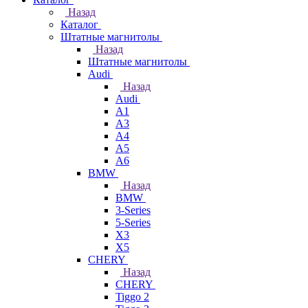
Назад
Каталог
Штатные магнитолы
Назад
Штатные магнитолы
Audi
Назад
Audi
A1
A3
A4
A5
A6
BMW
Назад
BMW
3-Series
5-Series
X3
X5
CHERY
Назад
CHERY
Tiggo 2