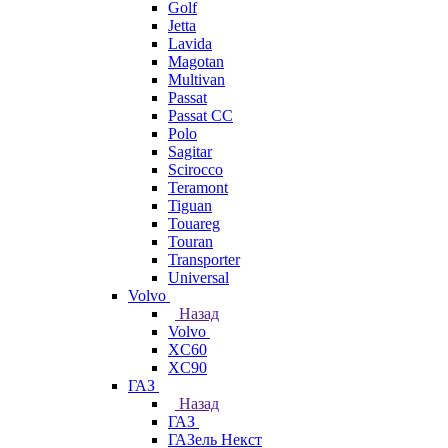
Golf
Jetta
Lavida
Magotan
Multivan
Passat
Passat CC
Polo
Sagitar
Scirocco
Teramont
Tiguan
Touareg
Touran
Transporter
Universal
Volvo
Назад
Volvo
XC60
XC90
ГАЗ
Назад
ГАЗ
ГАЗель Некст