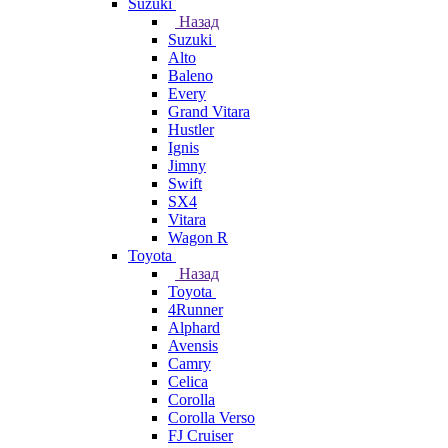
Suzuki
Назад
Suzuki
Alto
Baleno
Every
Grand Vitara
Hustler
Ignis
Jimny
Swift
SX4
Vitara
Wagon R
Toyota
Назад
Toyota
4Runner
Alphard
Avensis
Camry
Celica
Corolla
Corolla Verso
FJ Cruiser