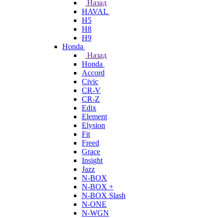
Назад
HAVAL
H5
H8
H9
Honda
Назад
Honda
Accord
Civic
CR-V
CR-Z
Edix
Element
Elysion
Fit
Freed
Grace
Insight
Jazz
N-BOX
N-BOX +
N-BOX Slash
N-ONE
N-WGN