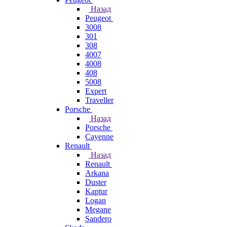
Назад
Peugeot
3008
301
308
4007
4008
408
5008
Expert
Traveller
Porsche
Назад
Porsche
Cayenne
Renault
Назад
Renault
Arkana
Duster
Kaptur
Logan
Megane
Sandero