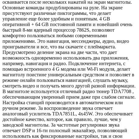
осваивается после нескольких нажатий на экран магнитолы.
Основные команды продублированы на руле. На экране
присутствуют различные пиктограммы, что делает
управление еще более удобным и понятным. 4 GB
оперативной + 64 GB постоянной памяти и новейший очень
быстрый 8-ми ядерный процессор 7862S, позволяют
комфортно пользоваться любыми современными
приложениями. Это навигация, мессенджеры, аудио, видео
проигрыватели и все, что вы скачаете с плеймаркета.
Предусмотрено деление экрана на две части, что дает
возможность одновременно использовать два приложения,
например, навигация и радио. Подключение интернета, с
помощью встроенного 4 G модема или Wi-Fi модуля, делает
магнитолу поистине универсальным средством и позволяет в
режиме онлайн пользоваться навигацией, слушать музыку,
смотреть видео и получать много другой разной информации.
В магнитоле используется отличный радио тюнер TDA7708 ,
обеспечивающим уверенный прием даже при слабом сигнале.
Настройка станций производится в автоматическом или
ручном режиме. За воспроизведение звука отвечает
аналоговый усилитель TDA7851L, 4x45W. Это обеспечивает
достойное качество, которое, как правило, лучше, чем у
заводской магнитолы. За частотные регулировки звука
отвечает DSP и 16-ти полосный эквалайзер, позволяющий
использовать как фиксированные настройки, так и свои