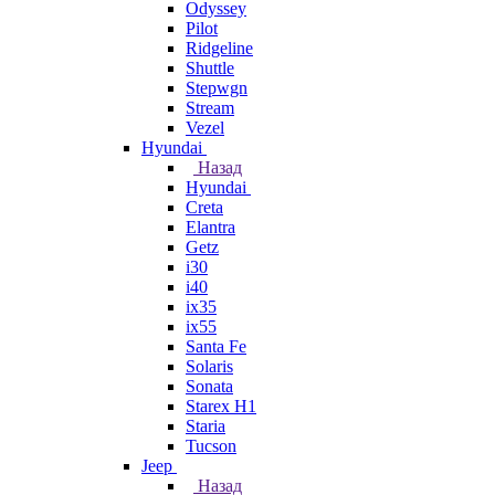
Odyssey
Pilot
Ridgeline
Shuttle
Stepwgn
Stream
Vezel
Hyundai
Назад
Hyundai
Creta
Elantra
Getz
i30
i40
ix35
ix55
Santa Fe
Solaris
Sonata
Starex H1
Staria
Tucson
Jeep
Назад