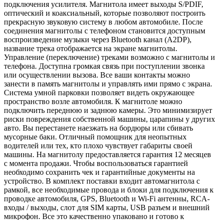
подключения усилителя. Магнитола имеет выходы S/PDIF,
оптический и коаксиальный, которые позволяют построить
прекрасную звуковую систему в любом автомобиле. После
соединения магнитолы с телефоном становится доступным
воспроизведение музыки через Bluetooth канал (A2DP),
название трека отображается на экране магнитолы.
Управление (переключение) треками возможно с магнитолы и
телефона. Доступна громкая связь при поступлении звонка
или осуществлении вызова. Все ваши контакты можно
занести в память магнитолы и управлять ими прямо с экрана.
Система умной парковки позволяет видеть окружающее
пространство возле автомобиля. К магнитоле можно
подключить переднюю и заднюю камеры. Это минимизирует
риски повреждения собственной машины, царапины у других
авто. Вы перестанете наезжать на бордюры или сбивать
мусорные баки. Отличный помощник для неопытных
водителей или тех, кто плохо чувствует габариты своей
машины. На магнитолу предоставляется гарантия 12 месяцев
с момента продажи. Чтобы воспользоваться гарантией
необходимо сохранить чек и гарантийные документы на
устройство. В комплект поставки входит автомагнитола с
рамкой, все необходимые провода и блоки для подключения к
проводке автомобиля, GPS, Bluetooth и Wi-Fi антенны, RCA-
входы / выходы, слот для SIM карты, USB разъем и внешний
микрофон. Все это качественно упаковано и готово к