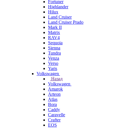
Fortuner
Highlander
Hilux
Land Cruiser
Land Cruiser Prado
Mark II
Matrix
RAV4
Sequoia
Sienna
Tundra
Venza
Verso
Yaris
Volkswagen
Назад
Volkswagen
Amarok
Arteon
Atlas
Bora
Caddy
Caravelle
Crafter
EOS