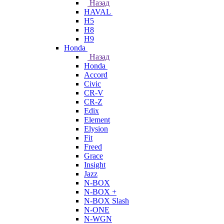
Назад
HAVAL
H5
H8
H9
Honda
Назад
Honda
Accord
Civic
CR-V
CR-Z
Edix
Element
Elysion
Fit
Freed
Grace
Insight
Jazz
N-BOX
N-BOX +
N-BOX Slash
N-ONE
N-WGN