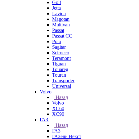
Golf
Jetta
Lavida
Magotan
Multivan
Passat
Passat CC
Polo
Sagitar
Scirocco
Teramont
Tiguan
Touareg
Touran
Transporter
Universal
Volvo
Назад
Volvo
XC60
XC90
ГАЗ
Назад
ГАЗ
ГАЗель Некст