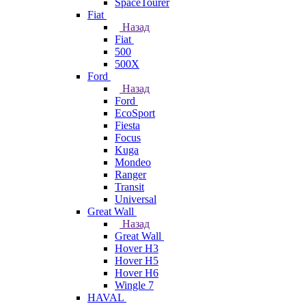
SpaceTourer
Fiat
Назад
Fiat
500
500X
Ford
Назад
Ford
EcoSport
Fiesta
Focus
Kuga
Mondeo
Ranger
Transit
Universal
Great Wall
Назад
Great Wall
Hover H3
Hover H5
Hover H6
Wingle 7
HAVAL