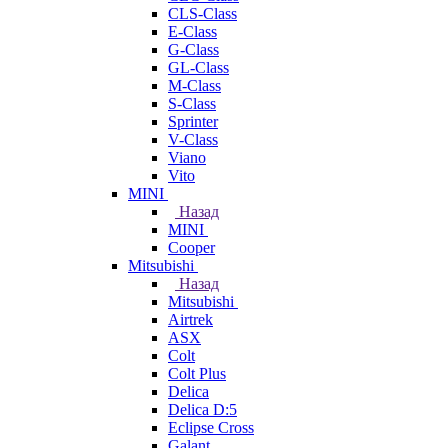
CLS-Class
E-Class
G-Class
GL-Class
M-Class
S-Class
Sprinter
V-Class
Viano
Vito
MINI
Назад
MINI
Cooper
Mitsubishi
Назад
Mitsubishi
Airtrek
ASX
Colt
Colt Plus
Delica
Delica D:5
Eclipse Cross
Galant