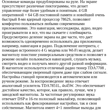
Основные команды продублированы на руле. На экране
присутствуют различные пиктограммы, что делает
управление еще более удобным и понятным. 4 GB
оперативной + 64 GB постоянной памяти и новейший очень
быстрый 8-ми ядерный процессор 7862S, позволяют
комфортно пользоваться любыми современными
приложениями. Это навигация, мессенджеры, аудио, видео
проигрыватели и все, что вы скачаете с плеймаркета.
Предусмотрено деление экрана на две части, что дает
возможность одновременно использовать два приложения,
например, навигация и радио. Подключение интернета, с
помощью встроенного 4 G модема или Wi-Fi модуля, делает
магнитолу поистине универсальным средством и позволяет в
режиме онлайн пользоваться навигацией, слушать музыку,
смотреть видео и получать много другой разной информации.
В магнитоле используется отличный радио тюнер TDA7708 ,
обеспечивающим уверенный прием даже при слабом сигнале.
Настройка станций производится в автоматическом или
ручном режиме. За воспроизведение звука отвечает
аналоговый усилитель TDA7851L, 4x45W. Это обеспечивает
достойное качество, которое, как правило, лучше, чем у
заводской магнитолы. За частотные регулировки звука
отвечает DSP и 16-ти полосный эквалайзер, позволяющий
использовать как фиксированные настройки, так и свои
собственные. Магнитола имеет 4+1 линейные выходы для