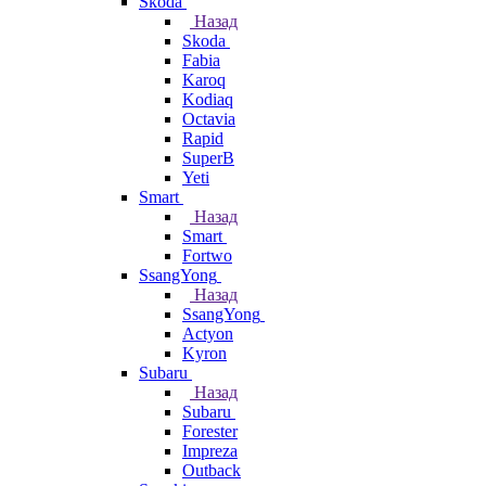
Skoda
Назад
Skoda
Fabia
Karoq
Kodiaq
Octavia
Rapid
SuperB
Yeti
Smart
Назад
Smart
Fortwo
SsangYong
Назад
SsangYong
Actyon
Kyron
Subaru
Назад
Subaru
Forester
Impreza
Outback