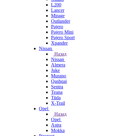
L200
Lancer
Mirage
Outlander
Pajero
Pajero Mini
Pajero Sport
Xpander
Nissan
Назад
Nissan
Almera
Juke
Murano
Qashqai
Sentra
Teana
Tiida
X-Trail
Opel
Назад
Opel
Astra
Mokka
Peugeot