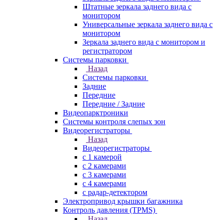
Штатные зеркала заднего вида с
монитором
Универсальные зеркала заднего вида с
монитором
Зеркала заднего вида с монитором и
регистратором
Системы парковки
Назад
Системы парковки
Задние
Передние
Передние / Задние
Видеопарктроники
Системы контроля слепых зон
Видеорегистраторы
Назад
Видеорегистраторы
с 1 камерой
с 2 камерами
с 3 камерами
с 4 камерами
с радар-детектором
Электропривод крышки багажника
Контроль давления (TPMS)
Назад