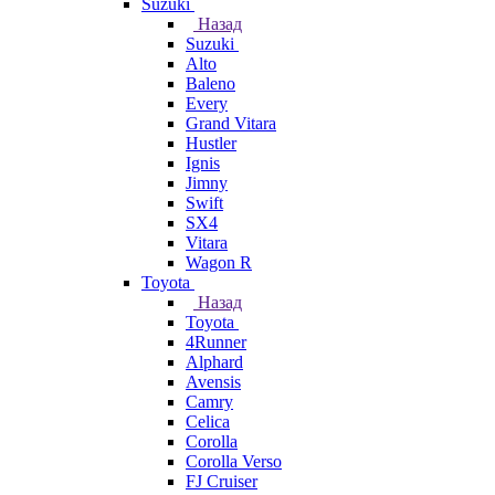
Suzuki
Назад
Suzuki
Alto
Baleno
Every
Grand Vitara
Hustler
Ignis
Jimny
Swift
SX4
Vitara
Wagon R
Toyota
Назад
Toyota
4Runner
Alphard
Avensis
Camry
Celica
Corolla
Corolla Verso
FJ Cruiser