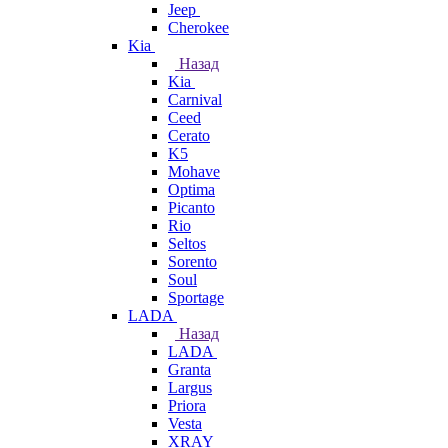
Jeep
Cherokee
Kia
Назад
Kia
Carnival
Ceed
Cerato
K5
Mohave
Optima
Picanto
Rio
Seltos
Sorento
Soul
Sportage
LADA
Назад
LADA
Granta
Largus
Priora
Vesta
XRAY