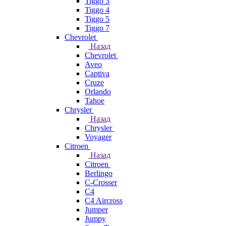
Tiggo 3
Tiggo 4
Tiggo 5
Tiggo 7
Chevrolet
Назад
Chevrolet
Aveo
Captiva
Cruze
Orlando
Tahoe
Chrysler
Назад
Chrysler
Voyager
Citroen
Назад
Citroen
Berlingo
C-Crosser
C4
C4 Aircross
Jumper
Jumpy