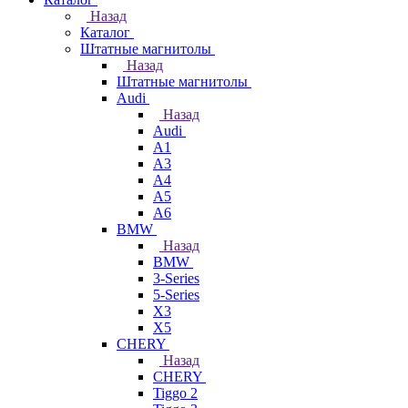
Назад
Каталог
Штатные магнитолы
Назад
Штатные магнитолы
Audi
Назад
Audi
A1
A3
A4
A5
A6
BMW
Назад
BMW
3-Series
5-Series
X3
X5
CHERY
Назад
CHERY
Tiggo 2