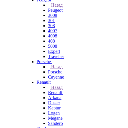
Назад
Peugeot
3008
301
308
4007
4008
408
5008
Expert
Traveller
Porsche
Назад
Porsche
Cayenne
Renault
Назад
Renault
Arkana
Duster
Kaptur
Logan
Megane
Sandero