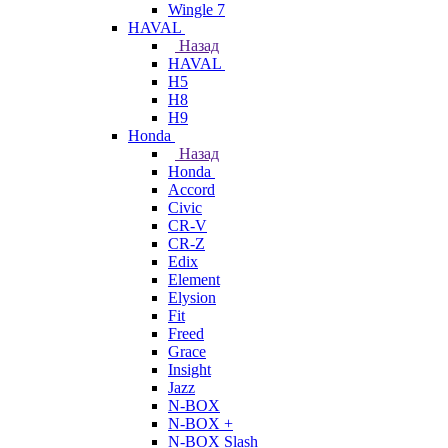
Wingle 7
HAVAL
Назад
HAVAL
H5
H8
H9
Honda
Назад
Honda
Accord
Civic
CR-V
CR-Z
Edix
Element
Elysion
Fit
Freed
Grace
Insight
Jazz
N-BOX
N-BOX +
N-BOX Slash