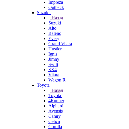
Impreza
Outback
Suzuki
Назад
Suzuki
Alto
Baleno
Every
Grand Vitara
Hustler
Ignis
Jimny
Swift
SX4
Vitara
Wagon R
Toyota
Назад
Toyota
4Runner
Alphard
Avensis
Camry
Celica
Corolla