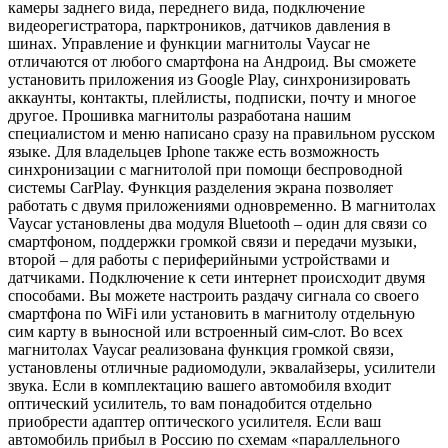
камеры заднего вида, переднего вида, подключение
видеорегистратора, парктроников, датчиков давления в
шинах. Управление и функции магнитолы Vaycar не
отличаются от любого смартфона на Андроид. Вы сможете
установить приложения из Google Play, синхронизировать
аккаунты, контакты, плейлисты, подписки, почту и многое
другое. Прошивка магнитолы разработана нашим
специалистом и меню написано сразу на правильном русском
языке. Для владельцев Iphone также есть возможность
синхронизации с магнитолой при помощи беспроводной
системы CarPlay. Функция разделения экрана позволяет
работать с двумя приложениями одновременно. В магнитолах
Vaycar установлены два модуля Bluetooth – один для связи со
смартфоном, поддержки громкой связи и передачи музыки,
второй – для работы с периферийными устройствами и
датчиками. Подключение к сети интернет происходит двумя
способами. Вы можете настроить раздачу сигнала со своего
смартфона по WiFi или установить в магнитолу отдельную
сим карту в выносной или встроенный сим-слот. Во всех
магнитолах Vaycar реализована функция громкой связи,
установлены отличные радиомодули, эквалайзеры, усилители
звука. Если в комплектацию вашего автомобиля входит
оптический усилитель, то вам понадобится отдельно
приобрести адаптер оптического усилителя. Если ваш
автомобиль прибыл в Россию по схемам «параллельного