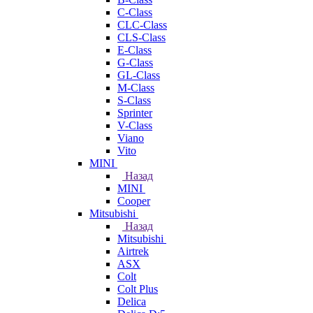
C-Class
CLC-Class
CLS-Class
E-Class
G-Class
GL-Class
M-Class
S-Class
Sprinter
V-Class
Viano
Vito
MINI
Назад
MINI
Cooper
Mitsubishi
Назад
Mitsubishi
Airtrek
ASX
Colt
Colt Plus
Delica