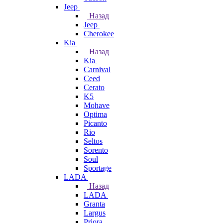
Jeep
Назад
Jeep
Cherokee
Kia
Назад
Kia
Carnival
Ceed
Cerato
K5
Mohave
Optima
Picanto
Rio
Seltos
Sorento
Soul
Sportage
LADA
Назад
LADA
Granta
Largus
Priora