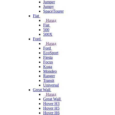
Jumper
Jumpy
SpaceTourer
Fiat
Назад
Fiat
500
500X
Ford
Назад
Ford
EcoSport
Fiesta
Focus
Kuga
Mondeo
Ranger
Transit
Universal
Great Wall
Назад
Great Wall
Hover H3
Hover H5
Hover H6