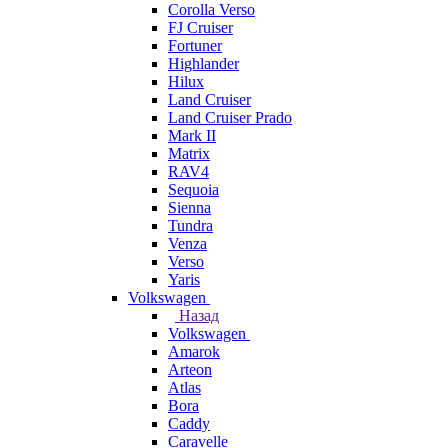
Corolla Verso
FJ Cruiser
Fortuner
Highlander
Hilux
Land Cruiser
Land Cruiser Prado
Mark II
Matrix
RAV4
Sequoia
Sienna
Tundra
Venza
Verso
Yaris
Volkswagen
Назад
Volkswagen
Amarok
Arteon
Atlas
Bora
Caddy
Caravelle