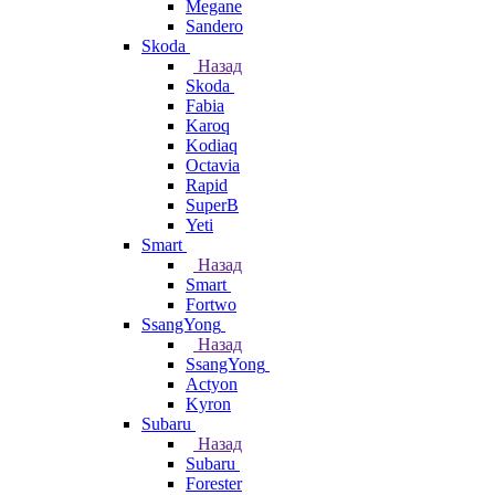
Megane
Sandero
Skoda
Назад
Skoda
Fabia
Karoq
Kodiaq
Octavia
Rapid
SuperB
Yeti
Smart
Назад
Smart
Fortwo
SsangYong
Назад
SsangYong
Actyon
Kyron
Subaru
Назад
Subaru
Forester