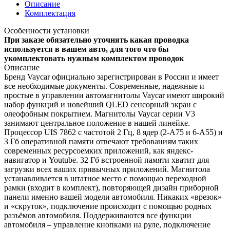
Описание
Комплектация
Особенности установки
При заказе обязательно уточнять какая проводка
используется в вашем авто, для того что бы
укомплектовать нужным комплектом проводок
Описание
Бренд Vaycar официально зарегистрирован в России и имеет
все необходимые документы. Современные, надежные и
простые в управлении автомагнитолы Vaycar имеют широкий
набор функций и новейший QLED сенсорный экран с
олеофобным покрытием. Магнитолы Vaycar серии V3
занимают центральное положение в нашей линейке.
Процессор UIS 7862 с частотой 2 Гц, 8 ядер (2-А75 и 6-А55) и
3 Гб оперативной памяти отвечают требованиям таких
современных ресурсоемких приложений, как яндекс-
навигатор и Youtube. 32 Гб встроенной памяти хватит для
загрузки всех ваших привычных приложений. Магнитола
устанавливается в штатное место с помощью переходной
рамки (входит в комплект), повторяющей дизайн приборной
панели именно вашей модели автомобиля. Никаких «врезок»
и «скруток», подключение происходит с помощью родных
разъёмов автомобиля. Поддерживаются все функции
автомобиля – управление кнопками на руле, подключение