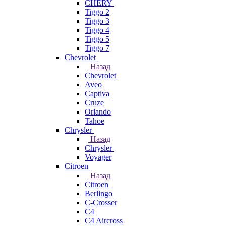
CHERY
Tiggo 2
Tiggo 3
Tiggo 4
Tiggo 5
Tiggo 7
Chevrolet
Назад
Chevrolet
Aveo
Captiva
Cruze
Orlando
Tahoe
Chrysler
Назад
Chrysler
Voyager
Citroen
Назад
Citroen
Berlingo
C-Crosser
C4
C4 Aircross