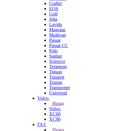
Crafter
EOS
Golf
Jetta
Lavida
Magotan
Multivan
Passat
Passat CC
Polo
Sagitar
Scirocco
Teramont
Tiguan
Touareg
Touran
Transporter
Universal
Volvo
Назад
Volvo
XC60
XC90
ГАЗ
Назад