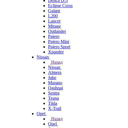
Delica D:5
Eclipse Cross
Galant
L200
Lancer
Mirage
Outlander
Pajero
Pajero Mini
Pajero Sport
Xpander
Nissan
Назад
Nissan
Almera
Juke
Murano
Qashqai
Sentra
Teana
Tiida
X-Trail
Opel
Назад
Opel