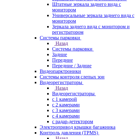
Штатные зеркала заднего вида с
монитором
Универсальные зеркала заднего вида с
монитором
Зеркала заднего вида с монитором и
регистратором
Системы парковки
Назад
Системы парковки
Задние
Передние
Передние / Задние
Видеопарктроники
Системы контроля слепых зон
Видеорегистраторы
Назад
Видеорегистраторы
с 1 камерой
с 2 камерами
с 3 камерами
с 4 камерами
с радар-детектором
Электропривод крышки багажника
Контроль давления (TPMS)
Назад