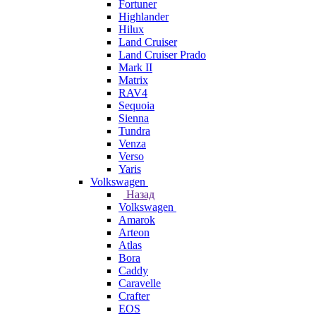
Fortuner
Highlander
Hilux
Land Cruiser
Land Cruiser Prado
Mark II
Matrix
RAV4
Sequoia
Sienna
Tundra
Venza
Verso
Yaris
Volkswagen
Назад
Volkswagen
Amarok
Arteon
Atlas
Bora
Caddy
Caravelle
Crafter
EOS