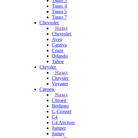
Tiggo 3
Tiggo 4
Tiggo 5
Tiggo 7
Chevrolet
Назад
Chevrolet
Aveo
Captiva
Cruze
Orlando
Tahoe
Chrysler
Назад
Chrysler
Voyager
Citroen
Назад
Citroen
Berlingo
C-Crosser
C4
C4 Aircross
Jumper
Jumpy