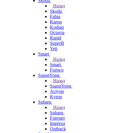
Skoda
Назад
Skoda
Fabia
Karoq
Kodiaq
Octavia
Rapid
SuperB
Yeti
Smart
Назад
Smart
Fortwo
SsangYong
Назад
SsangYong
Actyon
Kyron
Subaru
Назад
Subaru
Forester
Impreza
Outback