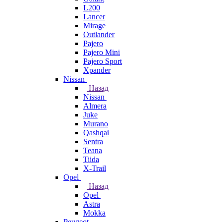
L200
Lancer
Mirage
Outlander
Pajero
Pajero Mini
Pajero Sport
Xpander
Nissan
Назад
Nissan
Almera
Juke
Murano
Qashqai
Sentra
Teana
Tiida
X-Trail
Opel
Назад
Opel
Astra
Mokka
Peugeot