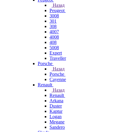
Назад
Peugeot
3008
301
308
4007
4008
408
5008
Expert
Traveller
Porsche
Назад
Porsche
Cayenne
Renault
Назад
Renault
Arkana
Duster
Kaptur
Logan
Megane
Sandero