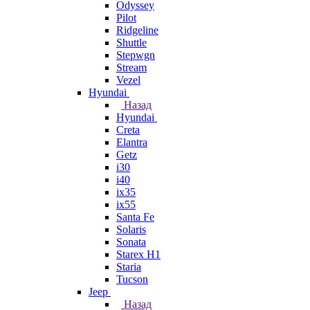
Odyssey
Pilot
Ridgeline
Shuttle
Stepwgn
Stream
Vezel
Hyundai
Назад
Hyundai
Creta
Elantra
Getz
i30
i40
ix35
ix55
Santa Fe
Solaris
Sonata
Starex H1
Staria
Tucson
Jeep
Назад