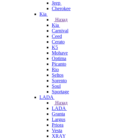
Jeep
Cherokee
Kia
Назад
Kia
Carnival
Ceed
Cerato
K5
Mohave
Optima
Picanto
Rio
Seltos
Sorento
Soul
Sportage
LADA
Назад
LADA
Granta
Largus
Priora
Vesta
XRAY