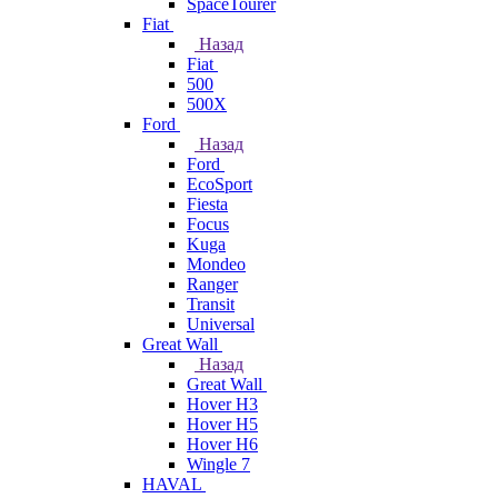
SpaceTourer
Fiat
Назад
Fiat
500
500X
Ford
Назад
Ford
EcoSport
Fiesta
Focus
Kuga
Mondeo
Ranger
Transit
Universal
Great Wall
Назад
Great Wall
Hover H3
Hover H5
Hover H6
Wingle 7
HAVAL