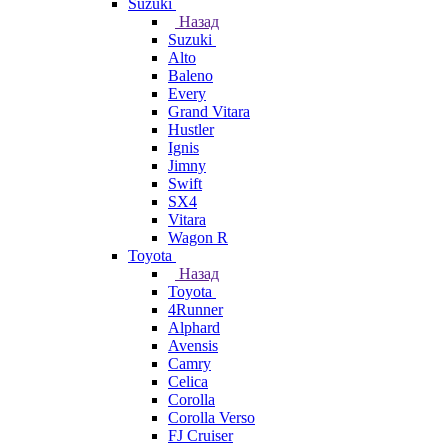
Suzuki
Назад
Suzuki
Alto
Baleno
Every
Grand Vitara
Hustler
Ignis
Jimny
Swift
SX4
Vitara
Wagon R
Toyota
Назад
Toyota
4Runner
Alphard
Avensis
Camry
Celica
Corolla
Corolla Verso
FJ Cruiser