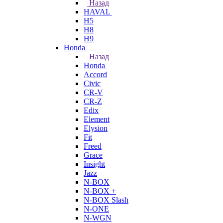
Назад
HAVAL
H5
H8
H9
Honda
Назад
Honda
Accord
Civic
CR-V
CR-Z
Edix
Element
Elysion
Fit
Freed
Grace
Insight
Jazz
N-BOX
N-BOX +
N-BOX Slash
N-ONE
N-WGN