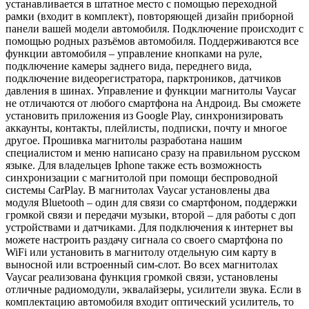
устанавливается в штатное место с помощью переходной
рамки (входит в комплект), повторяющей дизайн приборной
панели вашей модели автомобиля. Подключение происходит с
помощью родных разъёмов автомобиля. Поддерживаются все
функции автомобиля – управление кнопками на руле,
подключение камеры заднего вида, переднего вида,
подключение видеорегистратора, парктроников, датчиков
давления в шинах. Управление и функции магнитолы Vaycar
не отличаются от любого смартфона на Андроид. Вы сможете
установить приложения из Google Play, синхронизировать
аккаунты, контакты, плейлисты, подписки, почту и многое
другое. Прошивка магнитолы разработана нашим
специалистом и меню написано сразу на правильном русском
языке. Для владельцев Iphone также есть возможность
синхронизации с магнитолой при помощи беспроводной
системы CarPlay. В магнитолах Vaycar установлены два
модуля Bluetooth – один для связи со смартфоном, поддержки
громкой связи и передачи музыки, второй – для работы с доп
устройствами и датчиками. Для подключения к интернет вы
можете настроить раздачу сигнала со своего смартфона по
WiFi или установить в магнитолу отдельную сим карту в
выносной или встроенный сим-слот. Во всех магнитолах
Vaycar реализована функция громкой связи, установлены
отличные радиомодули, эквалайзеры, усилители звука. Если в
комплектацию автомобиля входит оптический усилитель, то