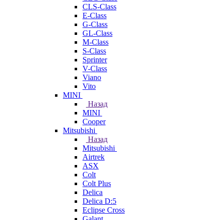
CLS-Class
E-Class
G-Class
GL-Class
M-Class
S-Class
Sprinter
V-Class
Viano
Vito
MINI
Назад
MINI
Cooper
Mitsubishi
Назад
Mitsubishi
Airtrek
ASX
Colt
Colt Plus
Delica
Delica D:5
Eclipse Cross
Galant