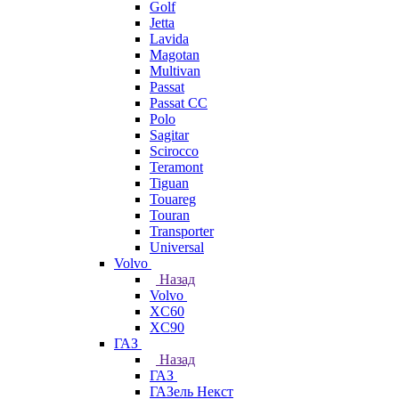
Golf
Jetta
Lavida
Magotan
Multivan
Passat
Passat CC
Polo
Sagitar
Scirocco
Teramont
Tiguan
Touareg
Touran
Transporter
Universal
Volvo
Назад
Volvo
XC60
XC90
ГАЗ
Назад
ГАЗ
ГАЗель Некст