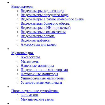
Видеокамеры
Видеокамеры заднего вида
Видеокамеры переднего вида
Видеокамеры в рамке номерного знака
Видеокамеры бокового обзора
Видеокамеры с ИК подсветкой
Видеокамеры с омывателем
Видеокамеры обгона
Видеоинтерфейсы
Аксессуары для камер
Мультимедиа
Аксессуары
Магнитолы
Навесные мониторы
Подголовники с мониторами
Потолочные мониторы
Универсальные магнитолы
Установочные комплекты
Противоугонные устройства
GPS маяки
Механические замки