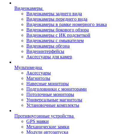
Видеокамеры
Видеокамеры заднего вида
Видеокамеры переднего вида
Видеокамеры в рамке номерного знака
Видеокамеры бокового обзора
Видеокамеры с ИК подсветкой
Видеокамеры с омывателем
Видеокамеры обгона
Видеоинтерфейсы
Аксессуары для камер
Мультимедиа
Аксессуары
Магнитолы
Навесные мониторы
Подголовники с мониторами
Потолочные мониторы
Универсальные магнитолы
Установочные комплекты
Противоугонные устройства
GPS маяки
Механические замки
Модули автозапуска