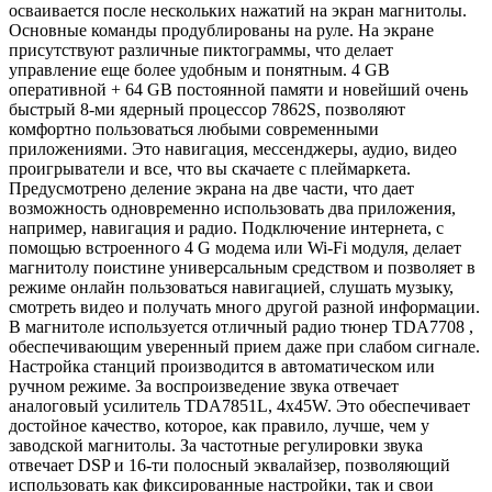
осваивается после нескольких нажатий на экран магнитолы.
Основные команды продублированы на руле. На экране
присутствуют различные пиктограммы, что делает
управление еще более удобным и понятным. 4 GB
оперативной + 64 GB постоянной памяти и новейший очень
быстрый 8-ми ядерный процессор 7862S, позволяют
комфортно пользоваться любыми современными
приложениями. Это навигация, мессенджеры, аудио, видео
проигрыватели и все, что вы скачаете с плеймаркета.
Предусмотрено деление экрана на две части, что дает
возможность одновременно использовать два приложения,
например, навигация и радио. Подключение интернета, с
помощью встроенного 4 G модема или Wi-Fi модуля, делает
магнитолу поистине универсальным средством и позволяет в
режиме онлайн пользоваться навигацией, слушать музыку,
смотреть видео и получать много другой разной информации.
В магнитоле используется отличный радио тюнер TDA7708 ,
обеспечивающим уверенный прием даже при слабом сигнале.
Настройка станций производится в автоматическом или
ручном режиме. За воспроизведение звука отвечает
аналоговый усилитель TDA7851L, 4x45W. Это обеспечивает
достойное качество, которое, как правило, лучше, чем у
заводской магнитолы. За частотные регулировки звука
отвечает DSP и 16-ти полосный эквалайзер, позволяющий
использовать как фиксированные настройки, так и свои