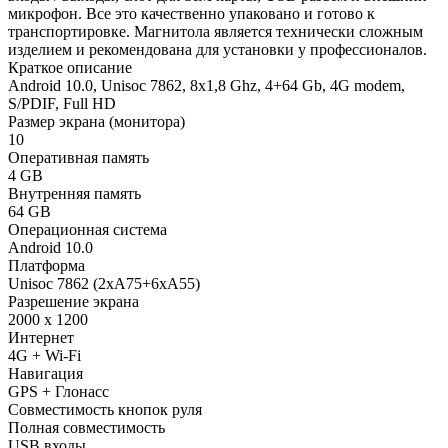
микрофон. Все это качественно упаковано и готово к
транспортировке. Магнитола является технически сложным
изделием и рекомендована для установки у профессионалов.
Краткое описание
Android 10.0, Unisoc 7862, 8х1,8 Ghz, 4+64 Gb, 4G modem,
S/PDIF, Full HD
Размер экрана (монитора)
10
Оперативная память
4 GB
Внутренняя память
64 GB
Операционная система
Android 10.0
Платформа
Unisoc 7862 (2xA75+6xA55)
Разрешение экрана
2000 x 1200
Интернет
4G + Wi-Fi
Навигация
GPS + Глонасс
Совместимость кнопок руля
Полная совместимость
USB входы