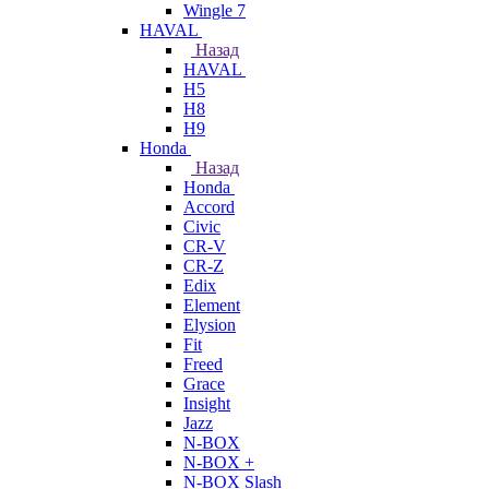
Wingle 7
HAVAL
Назад
HAVAL
H5
H8
H9
Honda
Назад
Honda
Accord
Civic
CR-V
CR-Z
Edix
Element
Elysion
Fit
Freed
Grace
Insight
Jazz
N-BOX
N-BOX +
N-BOX Slash