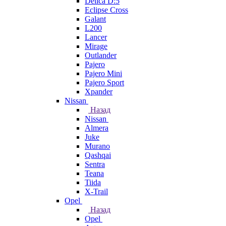
Delica D:5
Eclipse Cross
Galant
L200
Lancer
Mirage
Outlander
Pajero
Pajero Mini
Pajero Sport
Xpander
Nissan
Назад
Nissan
Almera
Juke
Murano
Qashqai
Sentra
Teana
Tiida
X-Trail
Opel
Назад
Opel