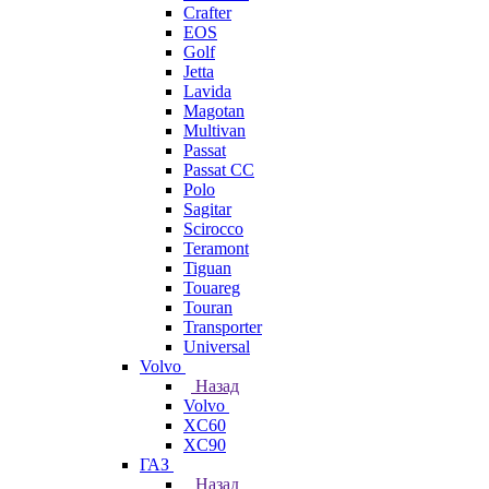
Crafter
EOS
Golf
Jetta
Lavida
Magotan
Multivan
Passat
Passat CC
Polo
Sagitar
Scirocco
Teramont
Tiguan
Touareg
Touran
Transporter
Universal
Volvo
Назад
Volvo
XC60
XC90
ГАЗ
Назад