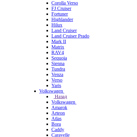
Corolla Verso
FJ Cruiser
Fortuner
Highlander
Hilux
Land Cruiser
Land Cruiser Prado
Mark II
Matrix
RAV4
Sequoia
Sienna
Tundra
Venza
Verso
Yaris
Volkswagen
Назад
Volkswagen
Amarok
Arteon
Atlas
Bora
Caddy
Caravelle