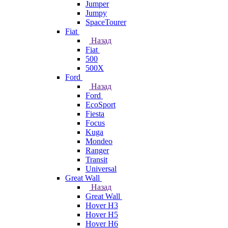
Jumper
Jumpy
SpaceTourer
Fiat
Назад
Fiat
500
500X
Ford
Назад
Ford
EcoSport
Fiesta
Focus
Kuga
Mondeo
Ranger
Transit
Universal
Great Wall
Назад
Great Wall
Hover H3
Hover H5
Hover H6