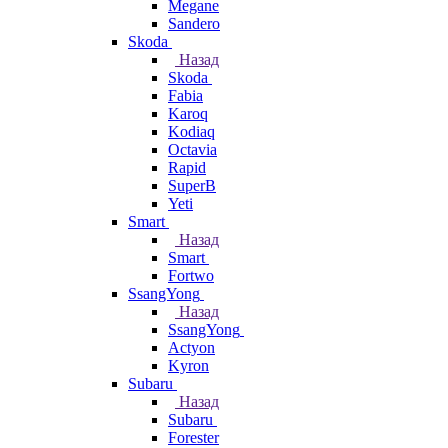
Megane
Sandero
Skoda
Назад
Skoda
Fabia
Karoq
Kodiaq
Octavia
Rapid
SuperB
Yeti
Smart
Назад
Smart
Fortwo
SsangYong
Назад
SsangYong
Actyon
Kyron
Subaru
Назад
Subaru
Forester