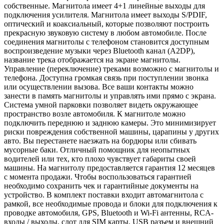
собственные. Магнитола имеет 4+1 линейные выходы для
подключения усилителя. Магнитола имеет выходы S/PDIF,
оптический и коаксиальный, которые позволяют построить
прекрасную звуковую систему в любом автомобиле. После
соединения магнитолы с телефоном становится доступным
воспроизведение музыки через Bluetooth канал (A2DP),
название трека отображается на экране магнитолы.
Управление (переключение) треками возможно с магнитолы и
телефона. Доступна громкая связь при поступлении звонка
или осуществлении вызова. Все ваши контакты можно
занести в память магнитолы и управлять ими прямо с экрана.
Система умной парковки позволяет видеть окружающее
пространство возле автомобиля. К магнитоле можно
подключить переднюю и заднюю камеры. Это минимизирует
риски повреждения собственной машины, царапины у других
авто. Вы перестанете наезжать на бордюры или сбивать
мусорные баки. Отличный помощник для неопытных
водителей или тех, кто плохо чувствует габариты своей
машины. На магнитолу предоставляется гарантия 12 месяцев
с момента продажи. Чтобы воспользоваться гарантией
необходимо сохранить чек и гарантийные документы на
устройство. В комплект поставки входит автомагнитола с
рамкой, все необходимые провода и блоки для подключения к
проводке автомобиля, GPS, Bluetooth и Wi-Fi антенны, RCA-
входы / выходы, слот для SIM карты, USB разъем и внешний