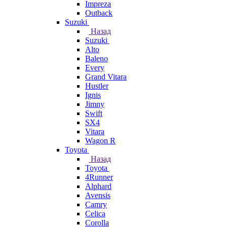
Impreza
Outback
Suzuki
Назад
Suzuki
Alto
Baleno
Every
Grand Vitara
Hustler
Ignis
Jimny
Swift
SX4
Vitara
Wagon R
Toyota
Назад
Toyota
4Runner
Alphard
Avensis
Camry
Celica
Corolla