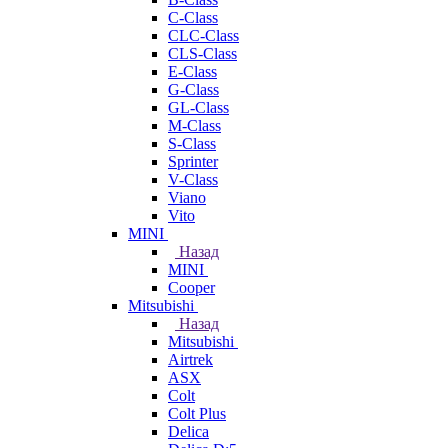
C-Class
CLC-Class
CLS-Class
E-Class
G-Class
GL-Class
M-Class
S-Class
Sprinter
V-Class
Viano
Vito
MINI
Назад
MINI
Cooper
Mitsubishi
Назад
Mitsubishi
Airtrek
ASX
Colt
Colt Plus
Delica