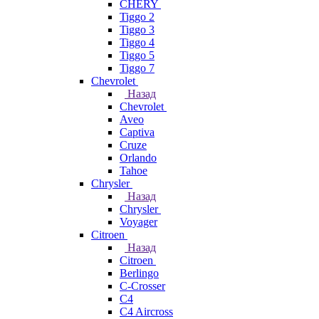
CHERY
Tiggo 2
Tiggo 3
Tiggo 4
Tiggo 5
Tiggo 7
Chevrolet
Назад
Chevrolet
Aveo
Captiva
Cruze
Orlando
Tahoe
Chrysler
Назад
Chrysler
Voyager
Citroen
Назад
Citroen
Berlingo
C-Crosser
C4
C4 Aircross