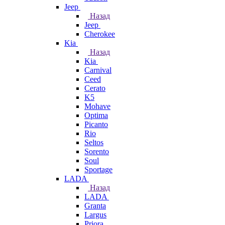
Jeep
Назад
Jeep
Cherokee
Kia
Назад
Kia
Carnival
Ceed
Cerato
K5
Mohave
Optima
Picanto
Rio
Seltos
Sorento
Soul
Sportage
LADA
Назад
LADA
Granta
Largus
Priora