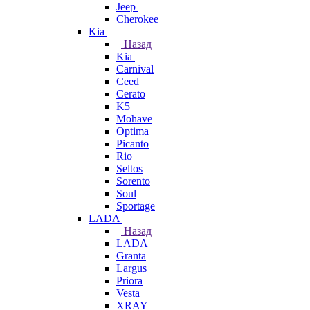
Jeep
Cherokee
Kia
Назад
Kia
Carnival
Ceed
Cerato
K5
Mohave
Optima
Picanto
Rio
Seltos
Sorento
Soul
Sportage
LADA
Назад
LADA
Granta
Largus
Priora
Vesta
XRAY