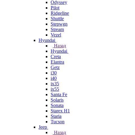
Odyssey
Pilot
Ridgeline
Shuttle
Stepwgn
Stream
Vezel
Hyundai
Назад
Hyundai
Creta
Elantra
Getz
i30
i40
ix35
ix55
Santa Fe
Solaris
Sonata
Starex H1
Staria
Tucson
Jeep
Назад