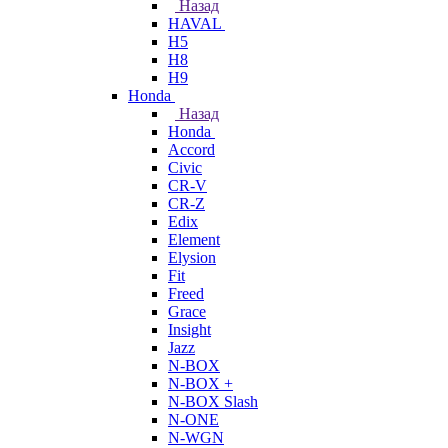
Назад
HAVAL
H5
H8
H9
Honda
Назад
Honda
Accord
Civic
CR-V
CR-Z
Edix
Element
Elysion
Fit
Freed
Grace
Insight
Jazz
N-BOX
N-BOX +
N-BOX Slash
N-ONE
N-WGN