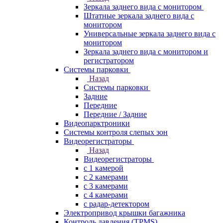
Зеркала заднего вида с монитором
Штатные зеркала заднего вида с
монитором
Универсальные зеркала заднего вида с
монитором
Зеркала заднего вида с монитором и
регистратором
Системы парковки
Назад
Системы парковки
Задние
Передние
Передние / Задние
Видеопарктроники
Системы контроля слепых зон
Видеорегистраторы
Назад
Видеорегистраторы
с 1 камерой
с 2 камерами
с 3 камерами
с 4 камерами
с радар-детектором
Электропривод крышки багажника
Контроль давления (TPMS)