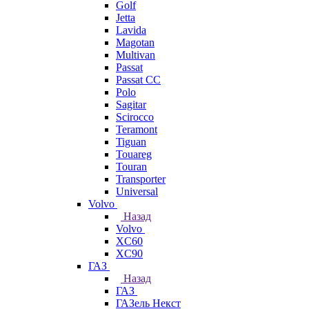
Golf
Jetta
Lavida
Magotan
Multivan
Passat
Passat CC
Polo
Sagitar
Scirocco
Teramont
Tiguan
Touareg
Touran
Transporter
Universal
Volvo
Назад
Volvo
XC60
XC90
ГАЗ
Назад
ГАЗ
ГАЗель Некст