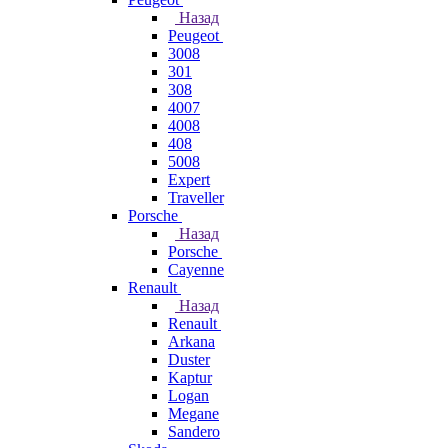
Назад
Peugeot
3008
301
308
4007
4008
408
5008
Expert
Traveller
Porsche
Назад
Porsche
Cayenne
Renault
Назад
Renault
Arkana
Duster
Kaptur
Logan
Megane
Sandero