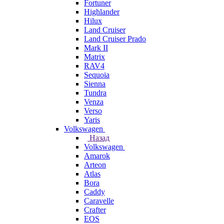
Fortuner
Highlander
Hilux
Land Cruiser
Land Cruiser Prado
Mark II
Matrix
RAV4
Sequoia
Sienna
Tundra
Venza
Verso
Yaris
Volkswagen
Назад
Volkswagen
Amarok
Arteon
Atlas
Bora
Caddy
Caravelle
Crafter
EOS