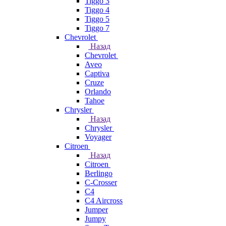
Tiggo 3
Tiggo 4
Tiggo 5
Tiggo 7
Chevrolet
Назад
Chevrolet
Aveo
Captiva
Cruze
Orlando
Tahoe
Chrysler
Назад
Chrysler
Voyager
Citroen
Назад
Citroen
Berlingo
C-Crosser
C4
C4 Aircross
Jumper
Jumpy