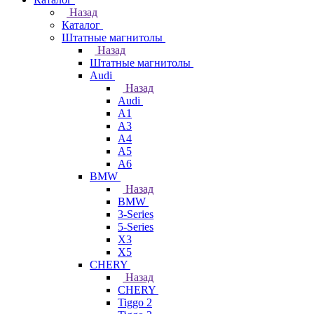
Назад
Каталог
Штатные магнитолы
Назад
Штатные магнитолы
Audi
Назад
Audi
A1
A3
A4
A5
A6
BMW
Назад
BMW
3-Series
5-Series
X3
X5
CHERY
Назад
CHERY
Tiggo 2