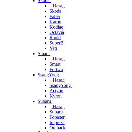
Skoda
Назад
Skoda
Fabia
Karoq
Kodiaq
Octavia
Rapid
SuperB
Yeti
Smart
Назад
Smart
Fortwo
SsangYong
Назад
SsangYong
Actyon
Kyron
Subaru
Назад
Subaru
Forester
Impreza
Outback