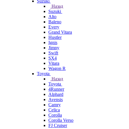
Suzuki
Назад
Suzuki
Alto
Baleno
Every
Grand Vitara
Hustler
Ignis
Jimny
Swift
SX4
Vitara
Wagon R
Toyota
Назад
Toyota
4Runner
Alphard
Avensis
Camry
Celica
Corolla
Corolla Verso
FJ Cruiser