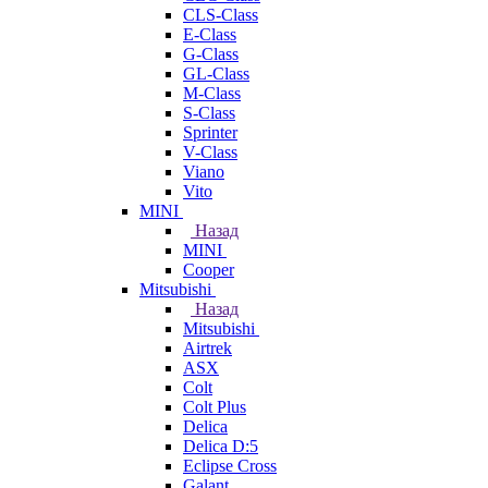
CLS-Class
E-Class
G-Class
GL-Class
M-Class
S-Class
Sprinter
V-Class
Viano
Vito
MINI
Назад
MINI
Cooper
Mitsubishi
Назад
Mitsubishi
Airtrek
ASX
Colt
Colt Plus
Delica
Delica D:5
Eclipse Cross
Galant