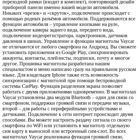
переходной рамки (входит в комплект), повторяющей дизайн
приборной панели именно вашей модели автомобиля.
Никаких «врезок» и «скруток», подключение происходит с
помощью родных разъёмов автомобиля. Поддерживаются все
функции автомобиля – управление кнопками на руле,
подключение камеры заднего вида, переднего вида,
подключение видеорегистратора, парктроников, датчиков
давления в шинах. Управление и функции магнитолы Vaycar
не отличаются от любого смартфона на Андроид. Вы сможете
установить приложения из Google Play, синхронизировать
аккаунты, контакты, плейлисты, подписки, почту и многое
другое. Прошивка магнитолы разработана нашим
специалистом и меню написано сразу на правильном русском
языке. Для владельцев Iphone также есть возможность
синхронизации с магнитолой при помощи беспроводной
системы CarPlay. Функция разделения экрана позволяет
работать с двумя приложениями одновременно. В магнитолах
Vaycar установлены два модуля Bluetooth – один для связи со
смартфоном, поддержки громкой связи и передачи музыки,
второй – для работы с периферийными устройствами и
датчиками. Подключение к сети интернет происходит двумя
способами. Вы можете настроить раздачу сигнала со своего
смартфона по WiFi или установить в магнитолу отдельную
сим карту в выносной или встроенный сим-слот. Во всех
магнитолах Vaycar реализована функция громкой связи,