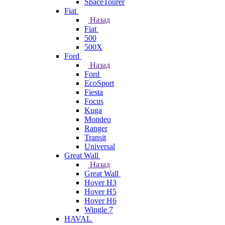
SpaceTourer
Fiat
Назад
Fiat
500
500X
Ford
Назад
Ford
EcoSport
Fiesta
Focus
Kuga
Mondeo
Ranger
Transit
Universal
Great Wall
Назад
Great Wall
Hover H3
Hover H5
Hover H6
Wingle 7
HAVAL