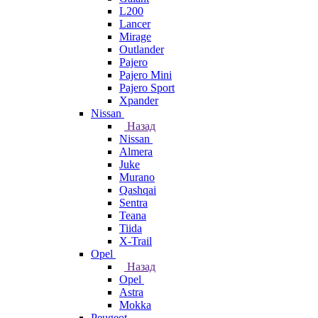
L200
Lancer
Mirage
Outlander
Pajero
Pajero Mini
Pajero Sport
Xpander
Nissan
Назад
Nissan
Almera
Juke
Murano
Qashqai
Sentra
Teana
Tiida
X-Trail
Opel
Назад
Opel
Astra
Mokka
Peugeot