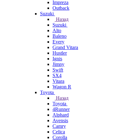
Impreza
Outback
Suzuki
Назад
Suzuki
Alto
Baleno
Every
Grand Vitara
Hustler
Ignis
Jimny
Swift
SX4
Vitara
Wagon R
Toyota
Назад
Toyota
4Runner
Alphard
Avensis
Camry
Celica
Corolla