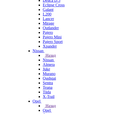
Delica D:5
Eclipse Cross
Galant
L200
Lancer
Mirage
Outlander
Pajero
Pajero Mini
Pajero Sport
Xpander
Nissan
Назад
Nissan
Almera
Juke
Murano
Qashqai
Sentra
Teana
Tiida
X-Trail
Opel
Назад
Opel