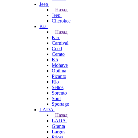
Jeep
Назад
Jeep
Cherokee
Kia
Назад
Kia
Carnival
Ceed
Cerato
K5
Mohave
Optima
Picanto
Rio
Seltos
Sorento
Soul
Sportage
LADA
Назад
LADA
Granta
Largus
Priora