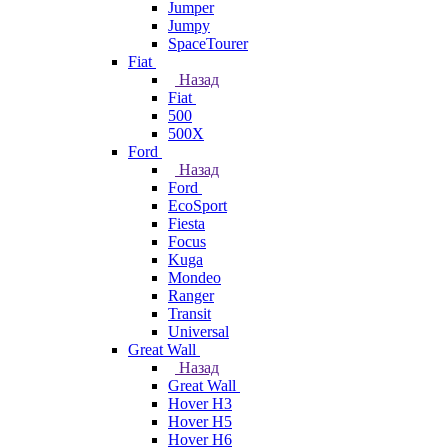
Jumper
Jumpy
SpaceTourer
Fiat
Назад
Fiat
500
500X
Ford
Назад
Ford
EcoSport
Fiesta
Focus
Kuga
Mondeo
Ranger
Transit
Universal
Great Wall
Назад
Great Wall
Hover H3
Hover H5
Hover H6