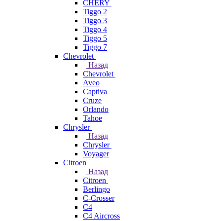
CHERY
Tiggo 2
Tiggo 3
Tiggo 4
Tiggo 5
Tiggo 7
Chevrolet
Назад
Chevrolet
Aveo
Captiva
Cruze
Orlando
Tahoe
Chrysler
Назад
Chrysler
Voyager
Citroen
Назад
Citroen
Berlingo
C-Crosser
C4
C4 Aircross