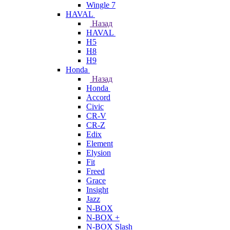
Wingle 7
HAVAL
Назад
HAVAL
H5
H8
H9
Honda
Назад
Honda
Accord
Civic
CR-V
CR-Z
Edix
Element
Elysion
Fit
Freed
Grace
Insight
Jazz
N-BOX
N-BOX +
N-BOX Slash