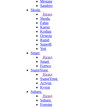
Megane
Sandero
Skoda
Назад
Skoda
Fabia
Karoq
Kodiaq
Octavia
Rapid
SuperB
Yeti
Smart
Назад
Smart
Fortwo
SsangYong
Назад
SsangYong
Actyon
Kyron
Subaru
Назад
Subaru
Forester