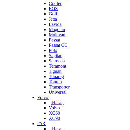
Crafter
EOS
Golf
Jetta
Lavida
Magotan
Multivan
Passat
Passat CC
Polo
Sagitar
Scirocco
Teramont
Tiguan
Touareg
Touran
Transporter
Universal
Volvo
Назад
Volvo
XC60
XC90
ГАЗ
Назад