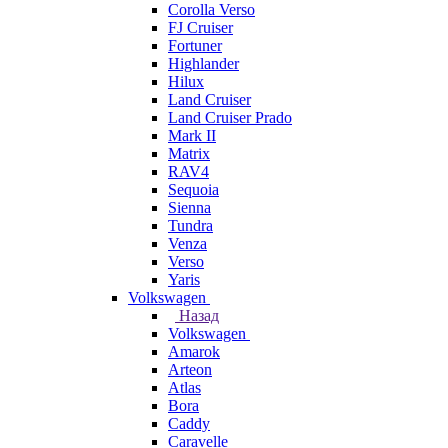
Corolla Verso
FJ Cruiser
Fortuner
Highlander
Hilux
Land Cruiser
Land Cruiser Prado
Mark II
Matrix
RAV4
Sequoia
Sienna
Tundra
Venza
Verso
Yaris
Volkswagen
Назад
Volkswagen
Amarok
Arteon
Atlas
Bora
Caddy
Caravelle