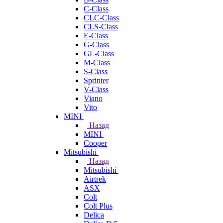
C-Class
CLC-Class
CLS-Class
E-Class
G-Class
GL-Class
M-Class
S-Class
Sprinter
V-Class
Viano
Vito
MINI
Назад
MINI
Cooper
Mitsubishi
Назад
Mitsubishi
Airtrek
ASX
Colt
Colt Plus
Delica