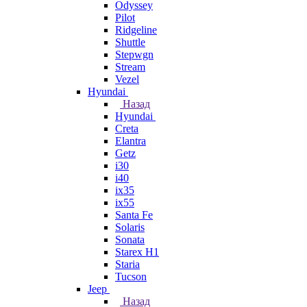
Odyssey
Pilot
Ridgeline
Shuttle
Stepwgn
Stream
Vezel
Hyundai
Назад
Hyundai
Creta
Elantra
Getz
i30
i40
ix35
ix55
Santa Fe
Solaris
Sonata
Starex H1
Staria
Tucson
Jeep
Назад