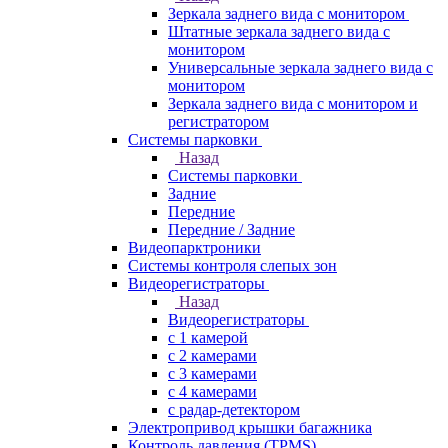
Зеркала заднего вида с монитором
Штатные зеркала заднего вида с
монитором
Универсальные зеркала заднего вида с
монитором
Зеркала заднего вида с монитором и
регистратором
Системы парковки
Назад
Системы парковки
Задние
Передние
Передние / Задние
Видеопарктроники
Системы контроля слепых зон
Видеорегистраторы
Назад
Видеорегистраторы
с 1 камерой
с 2 камерами
с 3 камерами
с 4 камерами
с радар-детектором
Электропривод крышки багажника
Контроль давления (TPMS)