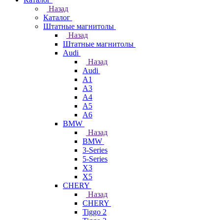
Назад
Каталог
Штатные магнитолы
Назад
Штатные магнитолы
Audi
Назад
Audi
A1
A3
A4
A5
A6
BMW
Назад
BMW
3-Series
5-Series
X3
X5
CHERY
Назад
CHERY
Tiggo 2