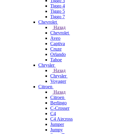
Tiggo 3
Tiggo 4
Tiggo 5
Tiggo 7
Chevrolet
Назад
Chevrolet
Aveo
Captiva
Cruze
Orlando
Tahoe
Chrysler
Назад
Chrysler
Voyager
Citroen
Назад
Citroen
Berlingo
C-Crosser
C4
C4 Aircross
Jumper
Jumpy