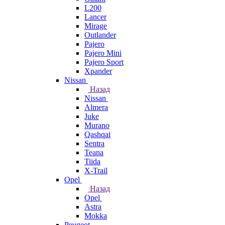
L200
Lancer
Mirage
Outlander
Pajero
Pajero Mini
Pajero Sport
Xpander
Nissan
Назад
Nissan
Almera
Juke
Murano
Qashqai
Sentra
Teana
Tiida
X-Trail
Opel
Назад
Opel
Astra
Mokka
Peugeot