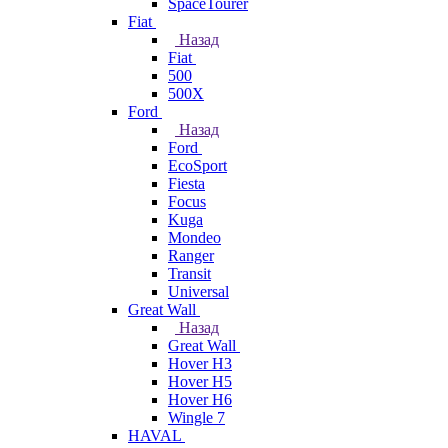
SpaceTourer
Fiat
Назад
Fiat
500
500X
Ford
Назад
Ford
EcoSport
Fiesta
Focus
Kuga
Mondeo
Ranger
Transit
Universal
Great Wall
Назад
Great Wall
Hover H3
Hover H5
Hover H6
Wingle 7
HAVAL