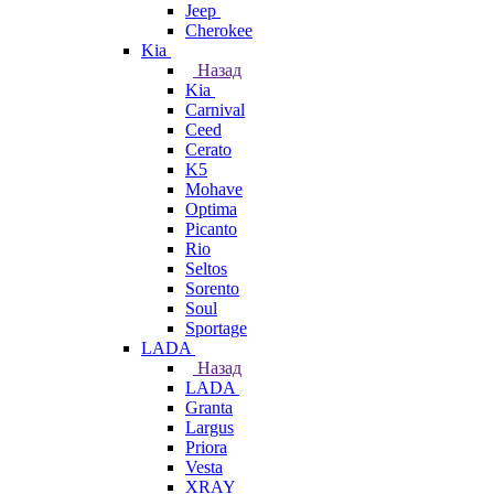
Jeep
Cherokee
Kia
Назад
Kia
Carnival
Ceed
Cerato
K5
Mohave
Optima
Picanto
Rio
Seltos
Sorento
Soul
Sportage
LADA
Назад
LADA
Granta
Largus
Priora
Vesta
XRAY