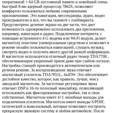
оперативной + 64 GB постоянной памяти и новейший очень
быстрый 8-ми ядерный процессор 7862S, позволяют
комфортно пользоваться любыми современными
приложениями. Это навигация, мессенджеры, аудио, видео
проигрыватели и все, что вы скачаете с плеймаркета.
Предусмотрено деление экрана на две части, что дает
возможность одновременно использовать два приложения,
например, навигация и радио. Подключение интернета, с
помощью встроенного 4 G модема или Wi-Fi модуля, делает
магнитолу поистине универсальным средством и позволяет в
режиме онлайн пользоваться навигацией, слушать музыку,
смотреть видео и получать много другой разной информации.
В магнитоле используется отличный радио тюнер TDA7708 ,
обеспечивающим уверенный прием даже при слабом сигнале.
Настройка станций производится в автоматическом или
ручном режиме. За воспроизведение звука отвечает
аналоговый усилитель TDA7851L, 4x45W. Это обеспечивает
достойное качество, которое, как правило, лучше, чем у
заводской магнитолы. За частотные регулировки звука
отвечает DSP и 16-ти полосный эквалайзер, позволяющий
использовать как фиксированные настройки, так и свои
собственные. Магнитола имеет 4+1 линейные выходы для
подключения усилителя. Магнитола имеет выходы S/PDIF,
оптический и коаксиальный, которые позволяют построить
прекрасную звуковую систему в любом автомобиле. После