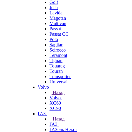
Golf
Jetta
Lavida
Magotan
Multivan
Passat
Passat CC
Polo
Sagitar
Scirocco
Teramont
Tiguan
Touareg
Touran
Transporter
Universal
Volvo
Назад
Volvo
XC60
XC90
ГАЗ
Назад
ГАЗ
ГАЗель Некст