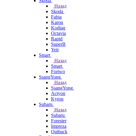
Skoda
Назад
Skoda
Fabia
Karoq
Kodiaq
Octavia
Rapid
SuperB
Yeti
Smart
Назад
Smart
Fortwo
SsangYong
Назад
SsangYong
Actyon
Kyron
Subaru
Назад
Subaru
Forester
Impreza
Outback