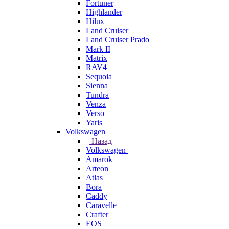
Fortuner
Highlander
Hilux
Land Cruiser
Land Cruiser Prado
Mark II
Matrix
RAV4
Sequoia
Sienna
Tundra
Venza
Verso
Yaris
Volkswagen
Назад
Volkswagen
Amarok
Arteon
Atlas
Bora
Caddy
Caravelle
Crafter
EOS