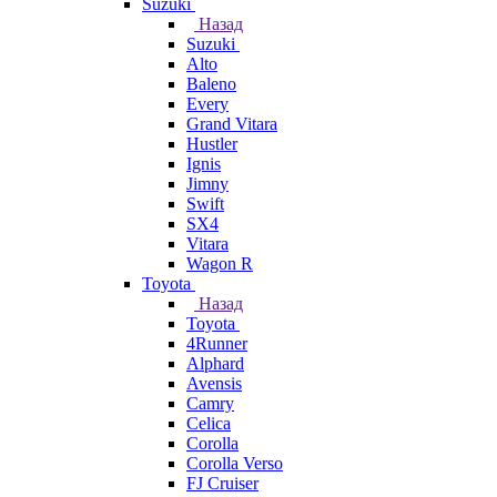
Suzuki
Назад
Suzuki
Alto
Baleno
Every
Grand Vitara
Hustler
Ignis
Jimny
Swift
SX4
Vitara
Wagon R
Toyota
Назад
Toyota
4Runner
Alphard
Avensis
Camry
Celica
Corolla
Corolla Verso
FJ Cruiser