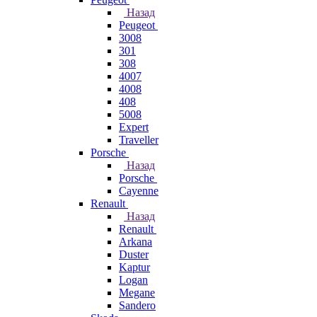
Назад
Peugeot
3008
301
308
4007
4008
408
5008
Expert
Traveller
Porsche
Назад
Porsche
Cayenne
Renault
Назад
Renault
Arkana
Duster
Kaptur
Logan
Megane
Sandero