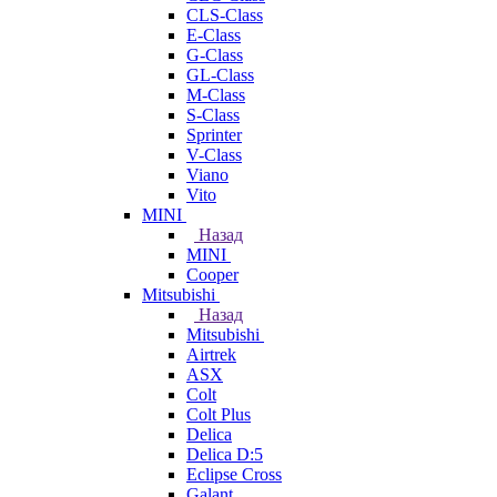
CLS-Class
E-Class
G-Class
GL-Class
M-Class
S-Class
Sprinter
V-Class
Viano
Vito
MINI
Назад
MINI
Cooper
Mitsubishi
Назад
Mitsubishi
Airtrek
ASX
Colt
Colt Plus
Delica
Delica D:5
Eclipse Cross
Galant