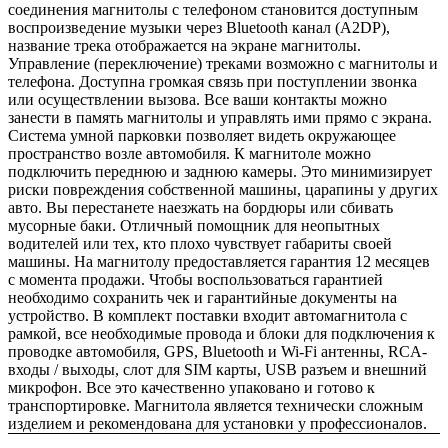
соединения магнитолы с телефоном становится доступным
воспроизведение музыки через Bluetooth канал (A2DP),
название трека отображается на экране магнитолы.
Управление (переключение) треками возможно с магнитолы и
телефона. Доступна громкая связь при поступлении звонка
или осуществлении вызова. Все ваши контакты можно
занести в память магнитолы и управлять ими прямо с экрана.
Система умной парковки позволяет видеть окружающее
пространство возле автомобиля. К магнитоле можно
подключить переднюю и заднюю камеры. Это минимизирует
риски повреждения собственной машины, царапины у других
авто. Вы перестанете наезжать на бордюры или сбивать
мусорные баки. Отличный помощник для неопытных
водителей или тех, кто плохо чувствует габариты своей
машины. На магнитолу предоставляется гарантия 12 месяцев
с момента продажи. Чтобы воспользоваться гарантией
необходимо сохранить чек и гарантийные документы на
устройство. В комплект поставки входит автомагнитола с
рамкой, все необходимые провода и блоки для подключения к
проводке автомобиля, GPS, Bluetooth и Wi-Fi антенны, RCA-
входы / выходы, слот для SIM карты, USB разъем и внешний
микрофон. Все это качественно упаковано и готово к
транспортировке. Магнитола является технически сложным
изделием и рекомендована для установки у профессионалов.