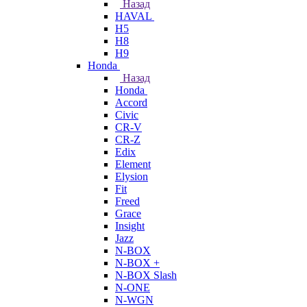
Назад
HAVAL
H5
H8
H9
Honda
Назад
Honda
Accord
Civic
CR-V
CR-Z
Edix
Element
Elysion
Fit
Freed
Grace
Insight
Jazz
N-BOX
N-BOX +
N-BOX Slash
N-ONE
N-WGN