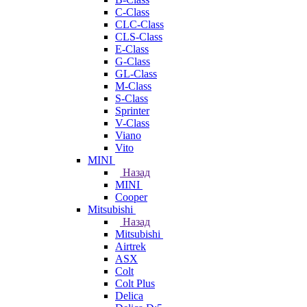
C-Class
CLC-Class
CLS-Class
E-Class
G-Class
GL-Class
M-Class
S-Class
Sprinter
V-Class
Viano
Vito
MINI
Назад
MINI
Cooper
Mitsubishi
Назад
Mitsubishi
Airtrek
ASX
Colt
Colt Plus
Delica