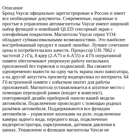
Описание
Бренд Vaycar официально зарегистрирован в России и имеет
все необходимые документы. Современные, надежные и
простые в управлении автомагнитолы Vaycar имеют широкий
набор функций и новейший QLED сенсорный экран с
олеофобным покрытием. Магнитолы Vaycar серии VО4
обладают субмаксимальными возможностями. Это наиболее
востребованный продукт в нашей линейке. Лучшее сочетание
цены и потребительских качеств. Процессор UIS 7862 с
частотой 2 гГц, 8 ядер (2-А75 и 6-А55) и 4 Гб оперативной
памяти обеспечивают уверенную работу нескольких
приложений без тормозов и подвисаний. Вы сможете
одновременно вывести на одну часть экрана окно навигатора,
а на другой запустить просмотр видеоролика из интернета. 64
Гб встроенной памяти с избытком хватит для работы
приложений. Магнитола устанавливается в штатное место с
помощью переходной рамки (входит в комплект),
повторяющей дизайн приборной панели вашей модели
автомобиля. Подключение происходит с помощью родных
разъёмов автомобиля. Поддерживаются все функции
автомобиля – управление кнопками на руле, подключение
камеры заднего вида, переднего вида, подключение
видеорегистратора, парктроников, датчиков давления в
шинах. Управление и функции магнитолы Vaycar не