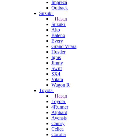
Impreza
Outback
Suzuki
Назад
Suzuki
Alto
Baleno
Every
Grand Vitara
Hustler
Ignis
Jimny
Swift
SX4
Vitara
Wagon R
Toyota
Назад
Toyota
4Runner
Alphard
Avensis
Camry
Celica
Corolla