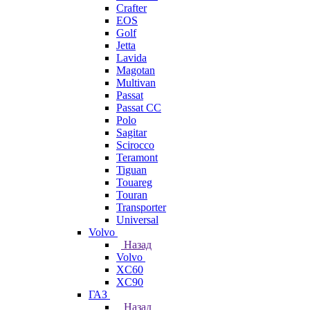
Crafter
EOS
Golf
Jetta
Lavida
Magotan
Multivan
Passat
Passat CC
Polo
Sagitar
Scirocco
Teramont
Tiguan
Touareg
Touran
Transporter
Universal
Volvo
Назад
Volvo
XC60
XC90
ГАЗ
Назад