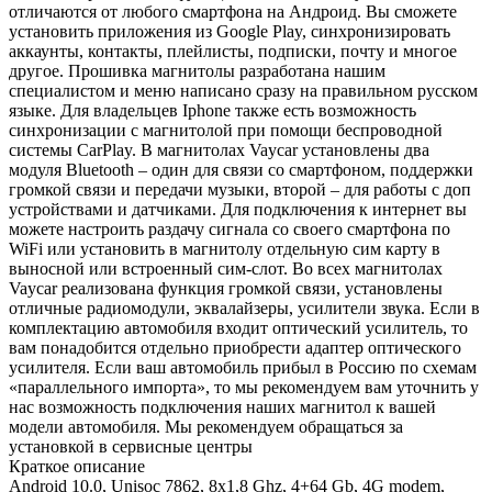
отличаются от любого смартфона на Андроид. Вы сможете
установить приложения из Google Play, синхронизировать
аккаунты, контакты, плейлисты, подписки, почту и многое
другое. Прошивка магнитолы разработана нашим
специалистом и меню написано сразу на правильном русском
языке. Для владельцев Iphone также есть возможность
синхронизации с магнитолой при помощи беспроводной
системы CarPlay. В магнитолах Vaycar установлены два
модуля Bluetooth – один для связи со смартфоном, поддержки
громкой связи и передачи музыки, второй – для работы с доп
устройствами и датчиками. Для подключения к интернет вы
можете настроить раздачу сигнала со своего смартфона по
WiFi или установить в магнитолу отдельную сим карту в
выносной или встроенный сим-слот. Во всех магнитолах
Vaycar реализована функция громкой связи, установлены
отличные радиомодули, эквалайзеры, усилители звука. Если в
комплектацию автомобиля входит оптический усилитель, то
вам понадобится отдельно приобрести адаптер оптического
усилителя. Если ваш автомобиль прибыл в Россию по схемам
«параллельного импорта», то мы рекомендуем вам уточнить у
нас возможность подключения наших магнитол к вашей
модели автомобиля. Мы рекомендуем обращаться за
установкой в сервисные центры
Краткое описание
Android 10.0, Unisoc 7862, 8х1,8 Ghz, 4+64 Gb, 4G modem,