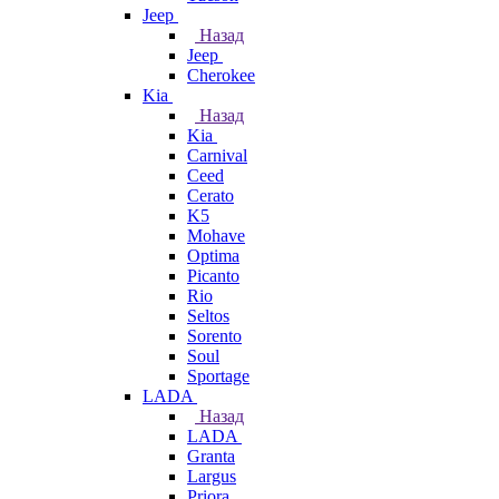
Jeep
Назад
Jeep
Cherokee
Kia
Назад
Kia
Carnival
Ceed
Cerato
K5
Mohave
Optima
Picanto
Rio
Seltos
Sorento
Soul
Sportage
LADA
Назад
LADA
Granta
Largus
Priora