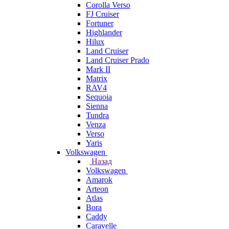
Corolla Verso
FJ Cruiser
Fortuner
Highlander
Hilux
Land Cruiser
Land Cruiser Prado
Mark II
Matrix
RAV4
Sequoia
Sienna
Tundra
Venza
Verso
Yaris
Volkswagen
Назад
Volkswagen
Amarok
Arteon
Atlas
Bora
Caddy
Caravelle