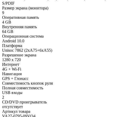
S/PDIF
Размер экрана (монитора)
9
Оперативная память
4 GB
Внутренняя память
64 GB
Операционная система
Android 10.0
Платформа
Unisoc 7862 (2xA75+6xA55)
Разрешение экрана
1280 x 720
Интернет
4G + Wi-Fi
Навигация
GPS + Глонасс
Совместимость кнопок руля
Полная совместимость
USB входы
2
CD/DVD проигрыватель
отсутствует
Артикул товара
VA27-0795-09VO4