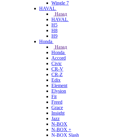
Wingle 7
HAVAL
Назад
HAVAL
H5
H8
H9
Honda
Назад
Honda
Accord
Civic
CR-V
CR-Z
Edix
Element
Elysion
Fit
Freed
Grace
Insight
Jazz
N-BOX
N-BOX +
N-BOX Slash