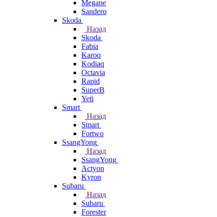
Megane
Sandero
Skoda
Назад
Skoda
Fabia
Karoq
Kodiaq
Octavia
Rapid
SuperB
Yeti
Smart
Назад
Smart
Fortwo
SsangYong
Назад
SsangYong
Actyon
Kyron
Subaru
Назад
Subaru
Forester