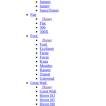
Jumper
Jumpy
SpaceTourer
Fiat
Назад
Fiat
500
500X
Ford
Назад
Ford
EcoSport
Fiesta
Focus
Kuga
Mondeo
Ranger
Transit
Universal
Great Wall
Назад
Great Wall
Hover H3
Hover H5
Hover H6