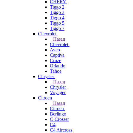
CHERY
Tiggo 2
Tiggo 3
Tiggo 4
Tiggo 5
Tiggo 7
Chevrolet
Назад
Chevrolet
Aveo
Captiva
Cruze
Orlando
Tahoe
Chrysler
Назад
Chrysler
Voyager
Citroen
Назад
Citroen
Berlingo
C-Crosser
C4
C4 Aircross