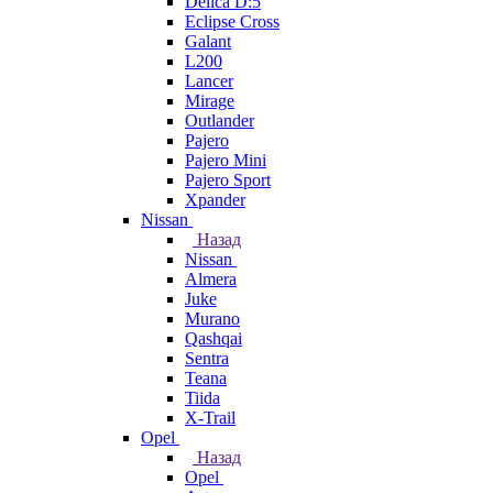
Delica D:5
Eclipse Cross
Galant
L200
Lancer
Mirage
Outlander
Pajero
Pajero Mini
Pajero Sport
Xpander
Nissan
Назад
Nissan
Almera
Juke
Murano
Qashqai
Sentra
Teana
Tiida
X-Trail
Opel
Назад
Opel