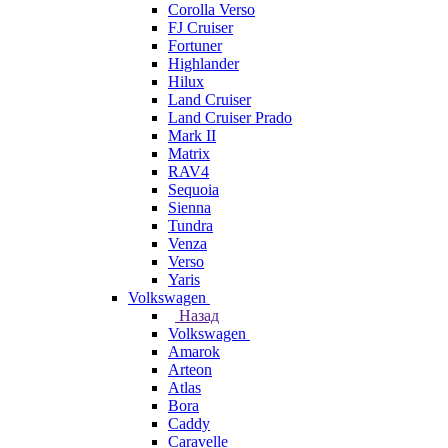
Corolla Verso
FJ Cruiser
Fortuner
Highlander
Hilux
Land Cruiser
Land Cruiser Prado
Mark II
Matrix
RAV4
Sequoia
Sienna
Tundra
Venza
Verso
Yaris
Volkswagen
Назад
Volkswagen
Amarok
Arteon
Atlas
Bora
Caddy
Caravelle