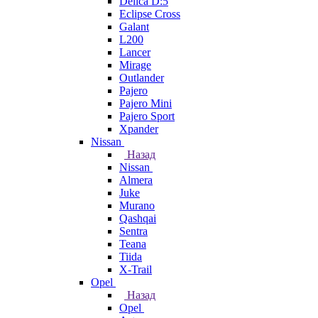
Delica D:5
Eclipse Cross
Galant
L200
Lancer
Mirage
Outlander
Pajero
Pajero Mini
Pajero Sport
Xpander
Nissan
Назад
Nissan
Almera
Juke
Murano
Qashqai
Sentra
Teana
Tiida
X-Trail
Opel
Назад
Opel