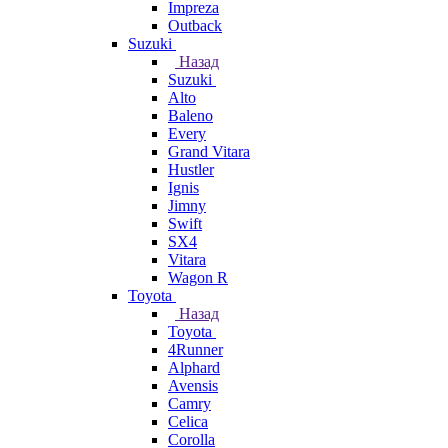
Impreza
Outback
Suzuki
Назад
Suzuki
Alto
Baleno
Every
Grand Vitara
Hustler
Ignis
Jimny
Swift
SX4
Vitara
Wagon R
Toyota
Назад
Toyota
4Runner
Alphard
Avensis
Camry
Celica
Corolla