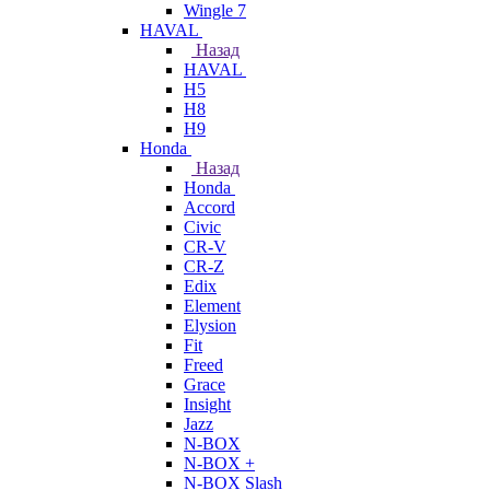
Wingle 7
HAVAL
Назад
HAVAL
H5
H8
H9
Honda
Назад
Honda
Accord
Civic
CR-V
CR-Z
Edix
Element
Elysion
Fit
Freed
Grace
Insight
Jazz
N-BOX
N-BOX +
N-BOX Slash