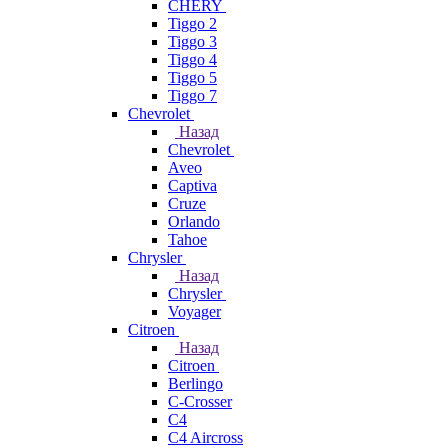
CHERY
Tiggo 2
Tiggo 3
Tiggo 4
Tiggo 5
Tiggo 7
Chevrolet
Назад
Chevrolet
Aveo
Captiva
Cruze
Orlando
Tahoe
Chrysler
Назад
Chrysler
Voyager
Citroen
Назад
Citroen
Berlingo
C-Crosser
C4
C4 Aircross