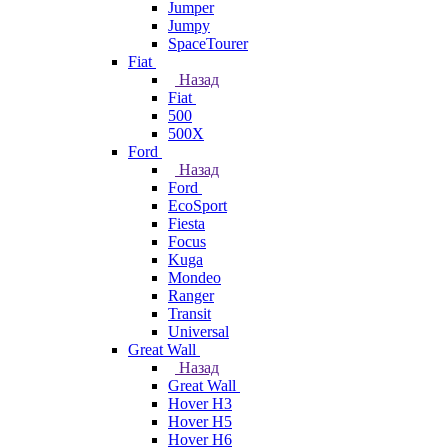
Jumper
Jumpy
SpaceTourer
Fiat
Назад
Fiat
500
500X
Ford
Назад
Ford
EcoSport
Fiesta
Focus
Kuga
Mondeo
Ranger
Transit
Universal
Great Wall
Назад
Great Wall
Hover H3
Hover H5
Hover H6