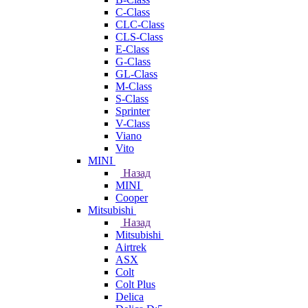
C-Class
CLC-Class
CLS-Class
E-Class
G-Class
GL-Class
M-Class
S-Class
Sprinter
V-Class
Viano
Vito
MINI
Назад
MINI
Cooper
Mitsubishi
Назад
Mitsubishi
Airtrek
ASX
Colt
Colt Plus
Delica