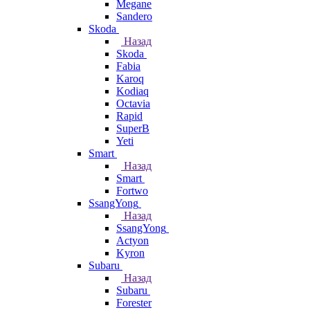
Megane
Sandero
Skoda
Назад
Skoda
Fabia
Karoq
Kodiaq
Octavia
Rapid
SuperB
Yeti
Smart
Назад
Smart
Fortwo
SsangYong
Назад
SsangYong
Actyon
Kyron
Subaru
Назад
Subaru
Forester