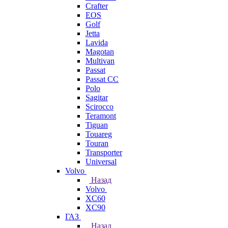
Crafter
EOS
Golf
Jetta
Lavida
Magotan
Multivan
Passat
Passat CC
Polo
Sagitar
Scirocco
Teramont
Tiguan
Touareg
Touran
Transporter
Universal
Volvo
Назад
Volvo
XC60
XC90
ГАЗ
Назад