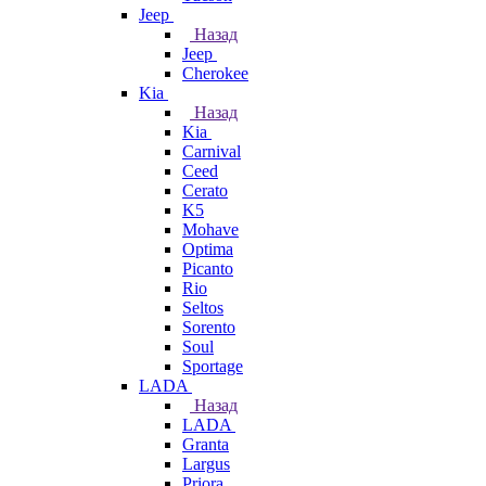
Jeep
Назад
Jeep
Cherokee
Kia
Назад
Kia
Carnival
Ceed
Cerato
K5
Mohave
Optima
Picanto
Rio
Seltos
Sorento
Soul
Sportage
LADA
Назад
LADA
Granta
Largus
Priora