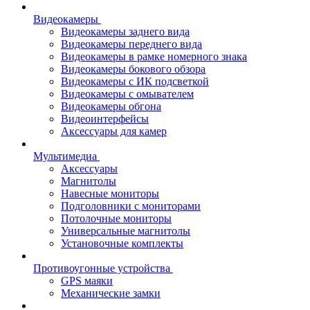
Видеокамеры
Видеокамеры заднего вида
Видеокамеры переднего вида
Видеокамеры в рамке номерного знака
Видеокамеры бокового обзора
Видеокамеры с ИК подсветкой
Видеокамеры с омывателем
Видеокамеры обгона
Видеоинтерфейсы
Аксессуары для камер
Мультимедиа
Аксессуары
Магнитолы
Навесные мониторы
Подголовники с мониторами
Потолочные мониторы
Универсальные магнитолы
Установочные комплекты
Противоугонные устройства
GPS маяки
Механические замки