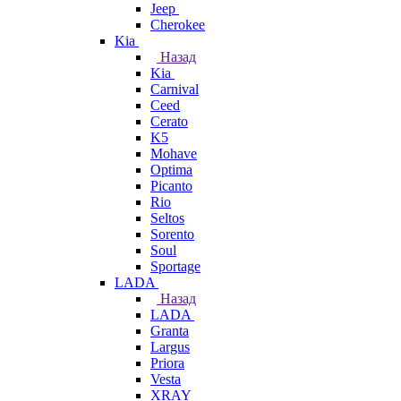
Jeep
Cherokee
Kia
Назад
Kia
Carnival
Ceed
Cerato
K5
Mohave
Optima
Picanto
Rio
Seltos
Sorento
Soul
Sportage
LADA
Назад
LADA
Granta
Largus
Priora
Vesta
XRAY