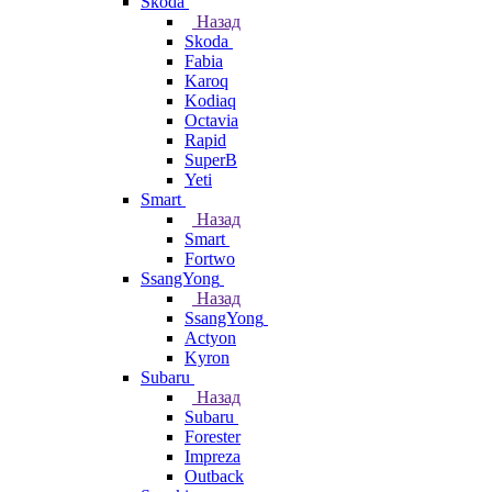
Skoda
Назад
Skoda
Fabia
Karoq
Kodiaq
Octavia
Rapid
SuperB
Yeti
Smart
Назад
Smart
Fortwo
SsangYong
Назад
SsangYong
Actyon
Kyron
Subaru
Назад
Subaru
Forester
Impreza
Outback