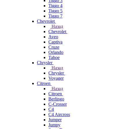
Tiggo 3
Tiggo 4
Tiggo 5
Tiggo 7
Chevrolet
Назад
Chevrolet
Aveo
Captiva
Cruze
Orlando
Tahoe
Chrysler
Назад
Chrysler
Voyager
Citroen
Назад
Citroen
Berlingo
C-Crosser
C4
C4 Aircross
Jumper
Jumpy