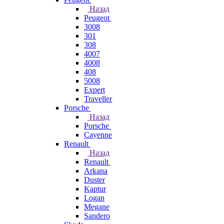
Назад
Peugeot
3008
301
308
4007
4008
408
5008
Expert
Traveller
Porsche
Назад
Porsche
Cayenne
Renault
Назад
Renault
Arkana
Duster
Kaptur
Logan
Megane
Sandero