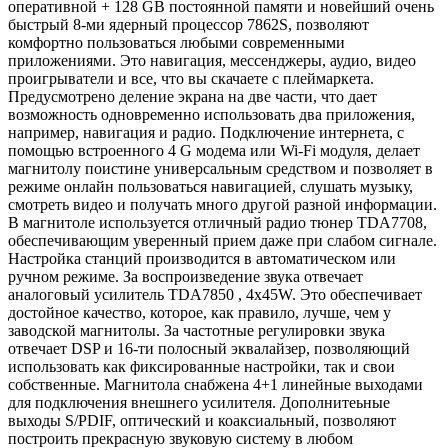
оперативной + 128 GB постоянной памяти и новейший очень
быстрый 8-ми ядерный процессор 7862S, позволяют
комфортно пользоваться любыми современными
приложениями. Это навигация, мессенджеры, аудио, видео
проигрыватели и все, что вы скачаете с плеймаркета.
Предусмотрено деление экрана на две части, что дает
возможность одновременно использовать два приложения,
например, навигация и радио. Подключение интернета, с
помощью встроенного 4 G модема или Wi-Fi модуля, делает
магнитолу поистине универсальным средством и позволяет в
режиме онлайн пользоваться навигацией, слушать музыку,
смотреть видео и получать много другой разной информации.
В магнитоле используется отличный радио тюнер TDA7708,
обеспечивающим уверенный прием даже при слабом сигнале.
Настройка станций производится в автоматическом или
ручном режиме. За воспроизведение звука отвечает
аналоговый усилитель TDA7850 , 4x45W. Это обеспечивает
достойное качество, которое, как правило, лучше, чем у
заводской магнитолы. За частотные регулировки звука
отвечает DSP и 16-ти полосный эквалайзер, позволяющий
использовать как фиксированные настройки, так и свои
собственные. Магнитола снабжена 4+1 линейные выходами
для подключения внешнего усилителя. Дополнитеьные
выходы S/PDIF, оптический и коаксиальный, позволяют
построить прекрасную звуковую систему в любом