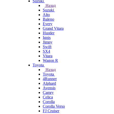
Suzuki
Назад
Suzuki
Alto
Baleno
Every
Grand Vitara
Hustler
Ignis
Jimny
Swift
SX4
Vitara
Wagon R
Toyota
Назад
Toyota
4Runner
Alphard
Avensis
Camry
Celica
Corolla
Corolla Verso
FJ Cruiser