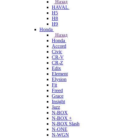
Назад
HAVAL
H5
H8
H9
Honda
Назад
Honda
Accord
Civic
CR-V
CR-Z
Edix
Element
Elysion
Fit
Freed
Grace
Insight
Jazz
N-BOX
N-BOX +
N-BOX Slash
N-ONE
N-WGN