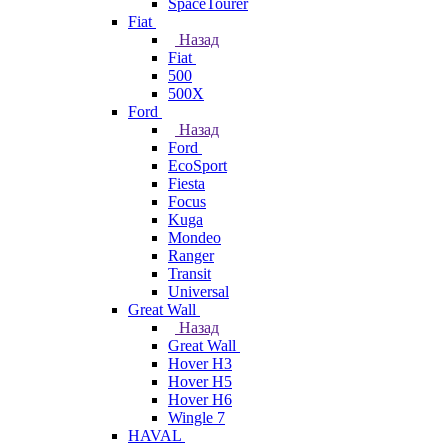
SpaceTourer
Fiat
Назад
Fiat
500
500X
Ford
Назад
Ford
EcoSport
Fiesta
Focus
Kuga
Mondeo
Ranger
Transit
Universal
Great Wall
Назад
Great Wall
Hover H3
Hover H5
Hover H6
Wingle 7
HAVAL