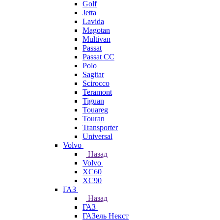
Golf
Jetta
Lavida
Magotan
Multivan
Passat
Passat CC
Polo
Sagitar
Scirocco
Teramont
Tiguan
Touareg
Touran
Transporter
Universal
Volvo
Назад
Volvo
XC60
XC90
ГАЗ
Назад
ГАЗ
ГАЗель Некст