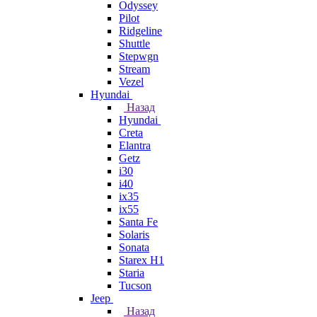
Odyssey
Pilot
Ridgeline
Shuttle
Stepwgn
Stream
Vezel
Hyundai
Назад
Hyundai
Creta
Elantra
Getz
i30
i40
ix35
ix55
Santa Fe
Solaris
Sonata
Starex H1
Staria
Tucson
Jeep
Назад