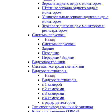
Зеркала заднего вида с монитором
Штатные зеркала заднего вида с
монитором
Универсальные зеркала заднего вида с
монитором
Зеркала заднего вида с монитором и
регистратором
Системы парковки
Назад
Системы парковки
Задние
Передние
Передние / Задние
Видеопарктроники
Системы контроля слепых зон
Видеорегистраторы
Назад
Видеорегистраторы
с 1 камерой
с 2 камерами
с 3 камерами
с 4 камерами
с радар-детектором
Электропривод крышки багажника
Контроль давления (TPMS)