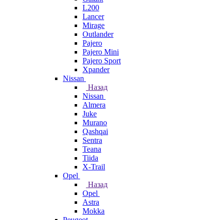
L200
Lancer
Mirage
Outlander
Pajero
Pajero Mini
Pajero Sport
Xpander
Nissan
Назад
Nissan
Almera
Juke
Murano
Qashqai
Sentra
Teana
Tiida
X-Trail
Opel
Назад
Opel
Astra
Mokka
Peugeot