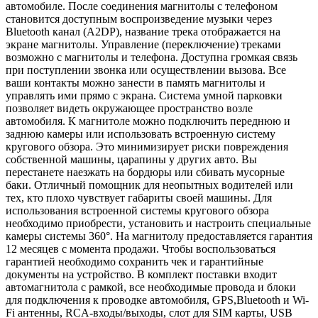
автомобиле. После соединения магнитолы с телефоном
становится доступным воспроизведение музыки через
Bluetooth канал (A2DP), название трека отображается на
экране магнитолы. Управление (переключение) треками
возможно с магнитолы и телефона. Доступна громкая связь
при поступлении звонка или осуществлении вызова. Все
ваши контакты можно занести в память магнитолы и
управлять ими прямо с экрана. Система умной парковки
позволяет видеть окружающее пространство возле
автомобиля. К магнитоле можно подключить переднюю и
заднюю камеры или использовать встроенную систему
кругового обзора. Это минимизирует риски повреждения
собственной машины, царапины у других авто. Вы
перестанете наезжать на бордюры или сбивать мусорные
баки. Отличный помощник для неопытных водителей или
тех, кто плохо чувствует габариты своей машины. Для
использования встроенной системы кругового обзора
необходимо приобрести, установить и настроить специальные
камеры системы 360°. На магнитолу предоставляется гарантия
12 месяцев с момента продажи. Чтобы воспользоваться
гарантией необходимо сохранить чек и гарантийные
документы на устройство. В комплект поставки входит
автомагнитола с рамкой, все необходимые провода и блоки
для подключения к проводке автомобиля, GPS,Bluetooth и Wi-
Fi антенны, RCA-входы/выходы, слот для SIM карты, USB