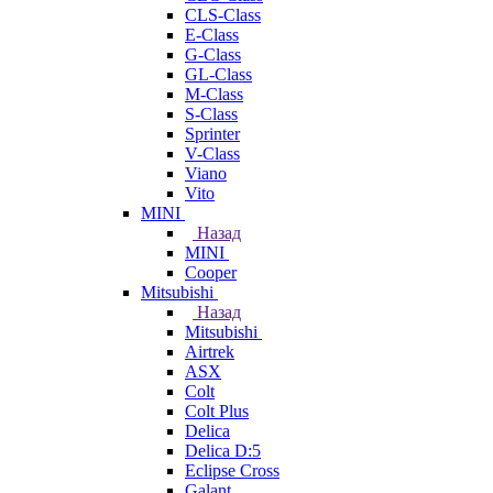
CLS-Class
E-Class
G-Class
GL-Class
M-Class
S-Class
Sprinter
V-Class
Viano
Vito
MINI
Назад
MINI
Cooper
Mitsubishi
Назад
Mitsubishi
Airtrek
ASX
Colt
Colt Plus
Delica
Delica D:5
Eclipse Cross
Galant