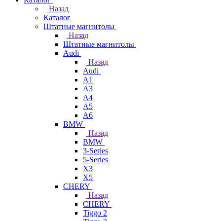
Назад
Каталог
Штатные магнитолы
Назад
Штатные магнитолы
Audi
Назад
Audi
A1
A3
A4
A5
A6
BMW
Назад
BMW
3-Series
5-Series
X3
X5
CHERY
Назад
CHERY
Tiggo 2