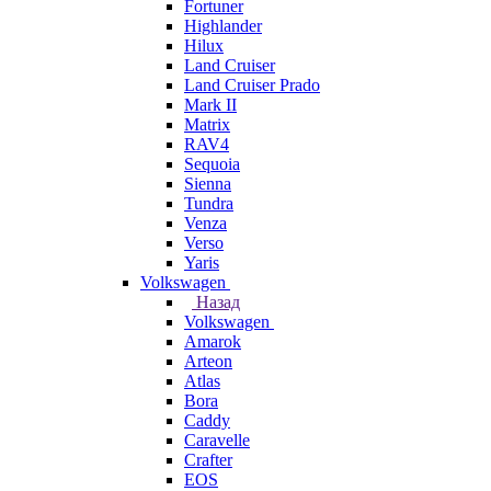
Fortuner
Highlander
Hilux
Land Cruiser
Land Cruiser Prado
Mark II
Matrix
RAV4
Sequoia
Sienna
Tundra
Venza
Verso
Yaris
Volkswagen
Назад
Volkswagen
Amarok
Arteon
Atlas
Bora
Caddy
Caravelle
Crafter
EOS