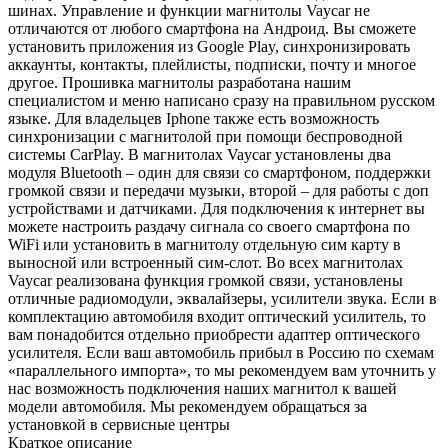
шинах. Управление и функции магнитолы Vaycar не
отличаются от любого смартфона на Андроид. Вы сможете
установить приложения из Google Play, синхронизировать
аккаунты, контакты, плейлисты, подписки, почту и многое
другое. Прошивка магнитолы разработана нашим
специалистом и меню написано сразу на правильном русском
языке. Для владельцев Iphone также есть возможность
синхронизации с магнитолой при помощи беспроводной
системы CarPlay. В магнитолах Vaycar установлены два
модуля Bluetooth – один для связи со смартфоном, поддержки
громкой связи и передачи музыки, второй – для работы с доп
устройствами и датчиками. Для подключения к интернет вы
можете настроить раздачу сигнала со своего смартфона по
WiFi или установить в магнитолу отдельную сим карту в
выносной или встроенный сим-слот. Во всех магнитолах
Vaycar реализована функция громкой связи, установлены
отличные радиомодули, эквалайзеры, усилители звука. Если в
комплектацию автомобиля входит оптический усилитель, то
вам понадобится отдельно приобрести адаптер оптического
усилителя. Если ваш автомобиль прибыл в Россию по схемам
«параллельного импорта», то мы рекомендуем вам уточнить у
нас возможность подключения наших магнитол к вашей
модели автомобиля. Мы рекомендуем обращаться за
установкой в сервисные центры
Краткое описание