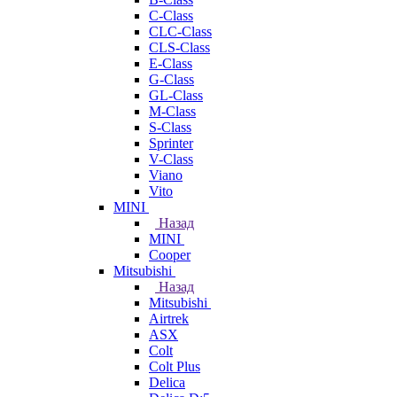
C-Class
CLC-Class
CLS-Class
E-Class
G-Class
GL-Class
M-Class
S-Class
Sprinter
V-Class
Viano
Vito
MINI
Назад
MINI
Cooper
Mitsubishi
Назад
Mitsubishi
Airtrek
ASX
Colt
Colt Plus
Delica