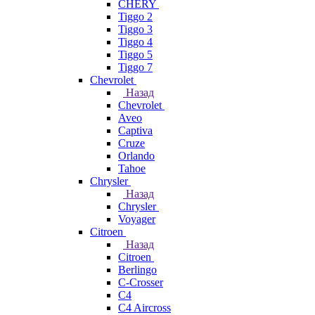
CHERY
Tiggo 2
Tiggo 3
Tiggo 4
Tiggo 5
Tiggo 7
Chevrolet
Назад
Chevrolet
Aveo
Captiva
Cruze
Orlando
Tahoe
Chrysler
Назад
Chrysler
Voyager
Citroen
Назад
Citroen
Berlingo
C-Crosser
C4
C4 Aircross