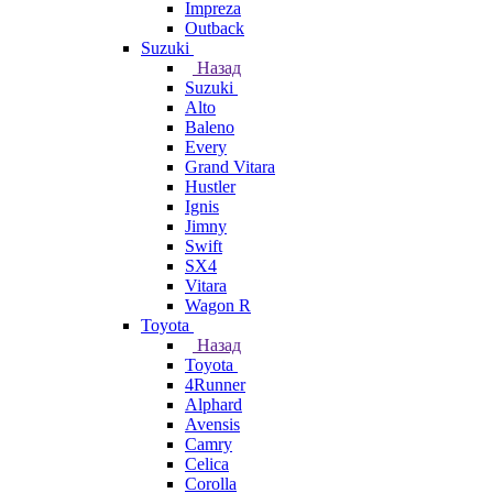
Impreza
Outback
Suzuki
Назад
Suzuki
Alto
Baleno
Every
Grand Vitara
Hustler
Ignis
Jimny
Swift
SX4
Vitara
Wagon R
Toyota
Назад
Toyota
4Runner
Alphard
Avensis
Camry
Celica
Corolla