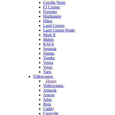
Corolla Verso
FJ Cruiser
Fortuner
Highlander
Hilux
Land Cruiser
Land Cruiser Prado
Mark II
Matrix
RAV4
Sequoia
Sienna
Tundra
Venza
Verso
Yaris
Volkswagen
Назад
Volkswagen
Amarok
Arteon
Atlas
Bora
Caddy
Caravelle