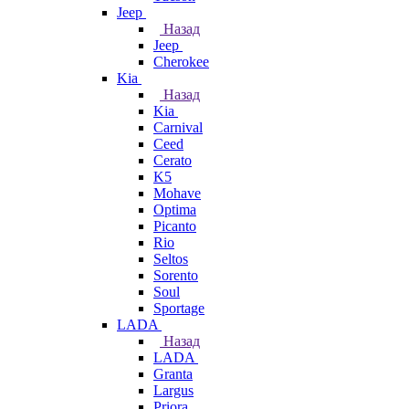
Jeep
Назад
Jeep
Cherokee
Kia
Назад
Kia
Carnival
Ceed
Cerato
K5
Mohave
Optima
Picanto
Rio
Seltos
Sorento
Soul
Sportage
LADA
Назад
LADA
Granta
Largus
Priora