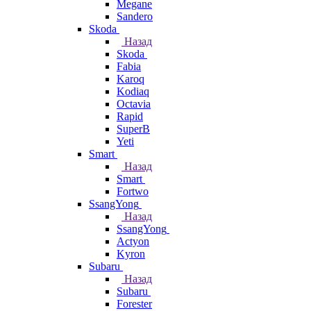
Megane
Sandero
Skoda
Назад
Skoda
Fabia
Karoq
Kodiaq
Octavia
Rapid
SuperB
Yeti
Smart
Назад
Smart
Fortwo
SsangYong
Назад
SsangYong
Actyon
Kyron
Subaru
Назад
Subaru
Forester