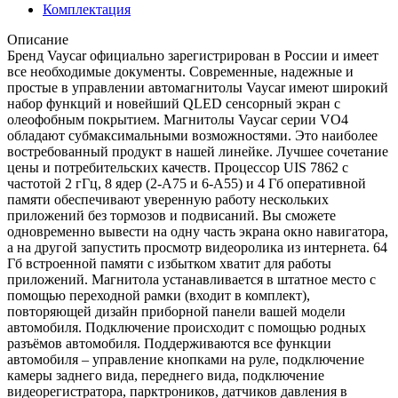
Комплектация
Описание
Бренд Vaycar официально зарегистрирован в России и имеет
все необходимые документы. Современные, надежные и
простые в управлении автомагнитолы Vaycar имеют широкий
набор функций и новейший QLED сенсорный экран с
олеофобным покрытием. Магнитолы Vaycar серии VО4
обладают субмаксимальными возможностями. Это наиболее
востребованный продукт в нашей линейке. Лучшее сочетание
цены и потребительских качеств. Процессор UIS 7862 с
частотой 2 гГц, 8 ядер (2-А75 и 6-А55) и 4 Гб оперативной
памяти обеспечивают уверенную работу нескольких
приложений без тормозов и подвисаний. Вы сможете
одновременно вывести на одну часть экрана окно навигатора,
а на другой запустить просмотр видеоролика из интернета. 64
Гб встроенной памяти с избытком хватит для работы
приложений. Магнитола устанавливается в штатное место с
помощью переходной рамки (входит в комплект),
повторяющей дизайн приборной панели вашей модели
автомобиля. Подключение происходит с помощью родных
разъёмов автомобиля. Поддерживаются все функции
автомобиля – управление кнопками на руле, подключение
камеры заднего вида, переднего вида, подключение
видеорегистратора, парктроников, датчиков давления в