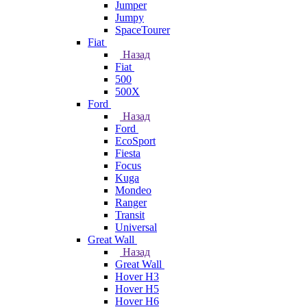
Jumper
Jumpy
SpaceTourer
Fiat
Назад
Fiat
500
500X
Ford
Назад
Ford
EcoSport
Fiesta
Focus
Kuga
Mondeo
Ranger
Transit
Universal
Great Wall
Назад
Great Wall
Hover H3
Hover H5
Hover H6