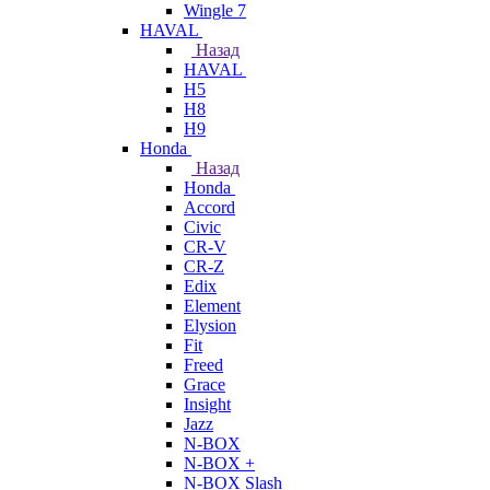
Wingle 7
HAVAL
Назад
HAVAL
H5
H8
H9
Honda
Назад
Honda
Accord
Civic
CR-V
CR-Z
Edix
Element
Elysion
Fit
Freed
Grace
Insight
Jazz
N-BOX
N-BOX +
N-BOX Slash