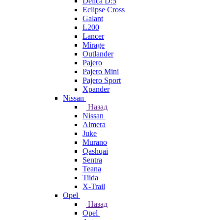
Delica D:5
Eclipse Cross
Galant
L200
Lancer
Mirage
Outlander
Pajero
Pajero Mini
Pajero Sport
Xpander
Nissan
Назад
Nissan
Almera
Juke
Murano
Qashqai
Sentra
Teana
Tiida
X-Trail
Opel
Назад
Opel