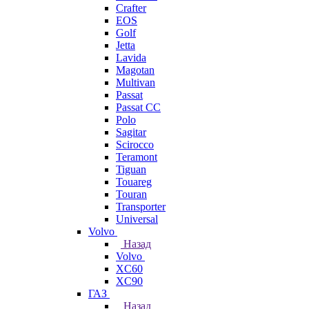
Crafter
EOS
Golf
Jetta
Lavida
Magotan
Multivan
Passat
Passat CC
Polo
Sagitar
Scirocco
Teramont
Tiguan
Touareg
Touran
Transporter
Universal
Volvo
Назад
Volvo
XC60
XC90
ГАЗ
Назад