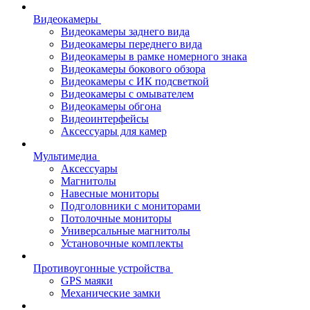
Видеокамеры
Видеокамеры заднего вида
Видеокамеры переднего вида
Видеокамеры в рамке номерного знака
Видеокамеры бокового обзора
Видеокамеры с ИК подсветкой
Видеокамеры с омывателем
Видеокамеры обгона
Видеоинтерфейсы
Аксессуары для камер
Мультимедиа
Аксессуары
Магнитолы
Навесные мониторы
Подголовники с мониторами
Потолочные мониторы
Универсальные магнитолы
Установочные комплекты
Противоугонные устройства
GPS маяки
Механические замки