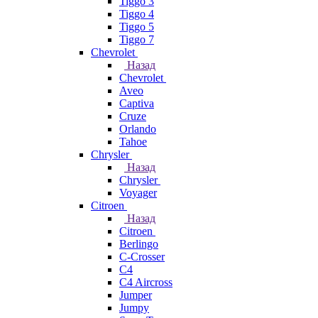
Tiggo 3
Tiggo 4
Tiggo 5
Tiggo 7
Chevrolet
Назад
Chevrolet
Aveo
Captiva
Cruze
Orlando
Tahoe
Chrysler
Назад
Chrysler
Voyager
Citroen
Назад
Citroen
Berlingo
C-Crosser
C4
C4 Aircross
Jumper
Jumpy