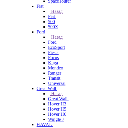
SpaceTourer
Fiat
Назад
Fiat
500
500X
Ford
Назад
Ford
EcoSport
Fiesta
Focus
Kuga
Mondeo
Ranger
Transit
Universal
Great Wall
Назад
Great Wall
Hover H3
Hover H5
Hover H6
Wingle 7
HAVAL