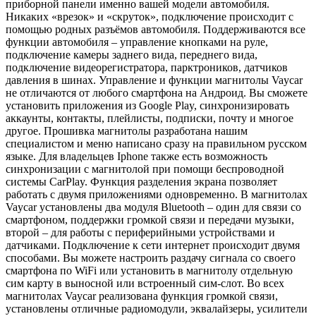
приборной панели именно вашей модели автомобиля.
Никаких «врезок» и «скруток», подключение происходит с
помощью родных разъёмов автомобиля. Поддерживаются все
функции автомобиля – управление кнопками на руле,
подключение камеры заднего вида, переднего вида,
подключение видеорегистратора, парктроников, датчиков
давления в шинах. Управление и функции магнитолы Vaycar
не отличаются от любого смартфона на Андроид. Вы сможете
установить приложения из Google Play, синхронизировать
аккаунты, контакты, плейлисты, подписки, почту и многое
другое. Прошивка магнитолы разработана нашим
специалистом и меню написано сразу на правильном русском
языке. Для владельцев Iphone также есть возможность
синхронизации с магнитолой при помощи беспроводной
системы CarPlay. Функция разделения экрана позволяет
работать с двумя приложениями одновременно. В магнитолах
Vaycar установлены два модуля Bluetooth – один для связи со
смартфоном, поддержки громкой связи и передачи музыки,
второй – для работы с периферийными устройствами и
датчиками. Подключение к сети интернет происходит двумя
способами. Вы можете настроить раздачу сигнала со своего
смартфона по WiFi или установить в магнитолу отдельную
сим карту в выносной или встроенный сим-слот. Во всех
магнитолах Vaycar реализована функция громкой связи,
установлены отличные радиомодули, эквалайзеры, усилители