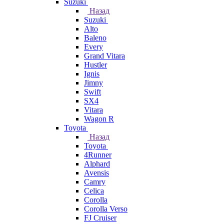
Suzuki
Назад
Suzuki
Alto
Baleno
Every
Grand Vitara
Hustler
Ignis
Jimny
Swift
SX4
Vitara
Wagon R
Toyota
Назад
Toyota
4Runner
Alphard
Avensis
Camry
Celica
Corolla
Corolla Verso
FJ Cruiser