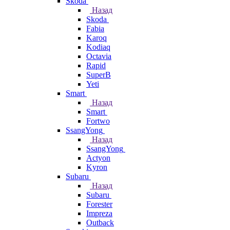
Skoda
Назад
Skoda
Fabia
Karoq
Kodiaq
Octavia
Rapid
SuperB
Yeti
Smart
Назад
Smart
Fortwo
SsangYong
Назад
SsangYong
Actyon
Kyron
Subaru
Назад
Subaru
Forester
Impreza
Outback