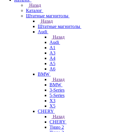
Назад
Каталог
Штатные магнитолы
Назад
Штатные магнитолы
Audi
Назад
Audi
A1
A3
A4
A5
A6
BMW
Назад
BMW
3-Series
5-Series
X3
X5
CHERY
Назад
CHERY
Tiggo 2