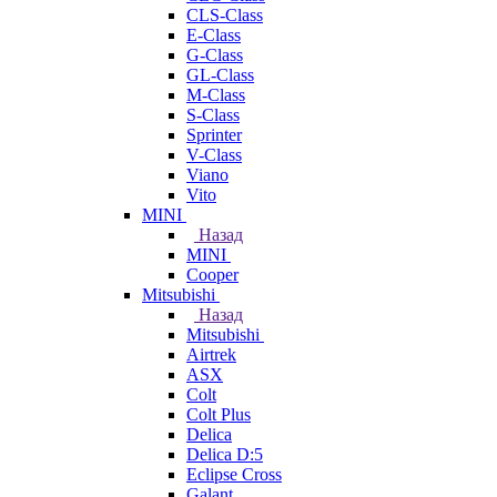
CLS-Class
E-Class
G-Class
GL-Class
M-Class
S-Class
Sprinter
V-Class
Viano
Vito
MINI
Назад
MINI
Cooper
Mitsubishi
Назад
Mitsubishi
Airtrek
ASX
Colt
Colt Plus
Delica
Delica D:5
Eclipse Cross
Galant