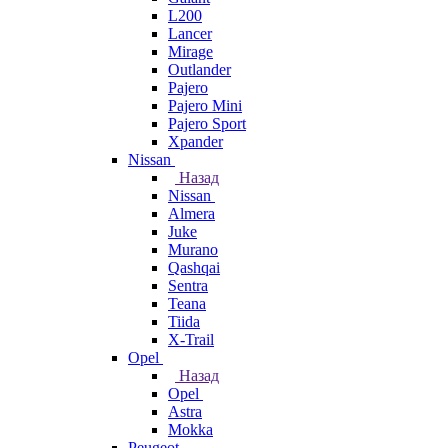
L200
Lancer
Mirage
Outlander
Pajero
Pajero Mini
Pajero Sport
Xpander
Nissan
Назад
Nissan
Almera
Juke
Murano
Qashqai
Sentra
Teana
Tiida
X-Trail
Opel
Назад
Opel
Astra
Mokka
Peugeot