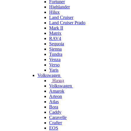
Fortuner
Highlander
Hilux
Land Cruiser
Land Cruiser Prado
Mark II
Matrix
RAV4
Sequoia
Sienna
Tundra
Venza
Verso
Yaris
Volkswagen
Назад
Volkswagen
Amarok
Arteon
Atlas
Bora
Caddy
Caravelle
Crafter
EOS