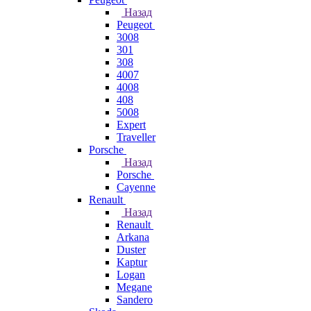
Назад
Peugeot
3008
301
308
4007
4008
408
5008
Expert
Traveller
Porsche
Назад
Porsche
Cayenne
Renault
Назад
Renault
Arkana
Duster
Kaptur
Logan
Megane
Sandero