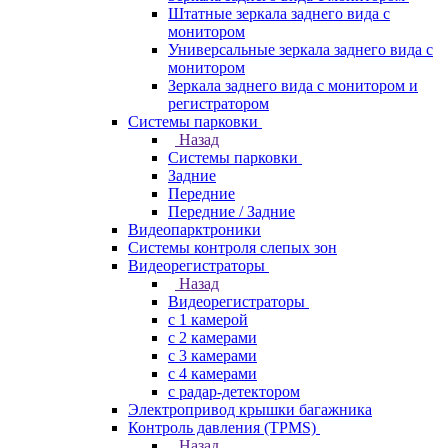
Штатные зеркала заднего вида с
монитором
Универсальные зеркала заднего вида с
монитором
Зеркала заднего вида с монитором и
регистратором
Системы парковки
Назад
Системы парковки
Задние
Передние
Передние / Задние
Видеопарктроники
Системы контроля слепых зон
Видеорегистраторы
Назад
Видеорегистраторы
с 1 камерой
с 2 камерами
с 3 камерами
с 4 камерами
с радар-детектором
Электропривод крышки багажника
Контроль давления (TPMS)
Назад