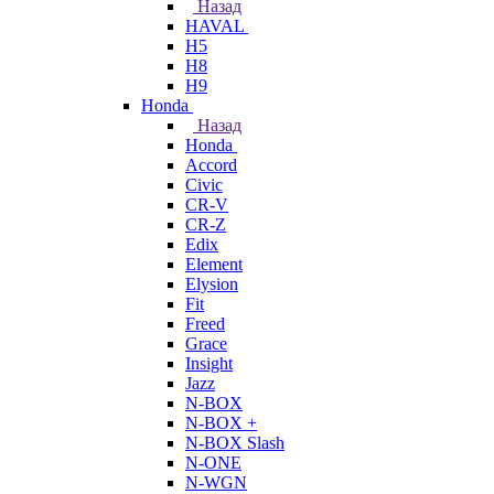
Назад
HAVAL
H5
H8
H9
Honda
Назад
Honda
Accord
Civic
CR-V
CR-Z
Edix
Element
Elysion
Fit
Freed
Grace
Insight
Jazz
N-BOX
N-BOX +
N-BOX Slash
N-ONE
N-WGN