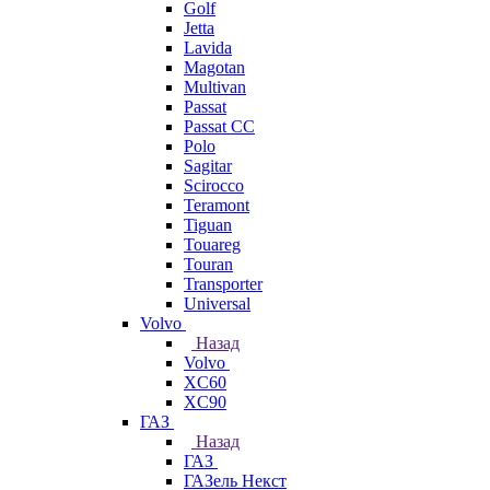
Golf
Jetta
Lavida
Magotan
Multivan
Passat
Passat CC
Polo
Sagitar
Scirocco
Teramont
Tiguan
Touareg
Touran
Transporter
Universal
Volvo
Назад
Volvo
XC60
XC90
ГАЗ
Назад
ГАЗ
ГАЗель Некст