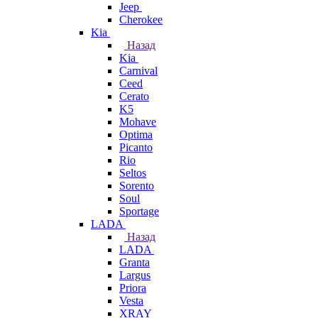
Jeep
Cherokee
Kia
Назад
Kia
Carnival
Ceed
Cerato
K5
Mohave
Optima
Picanto
Rio
Seltos
Sorento
Soul
Sportage
LADA
Назад
LADA
Granta
Largus
Priora
Vesta
XRAY