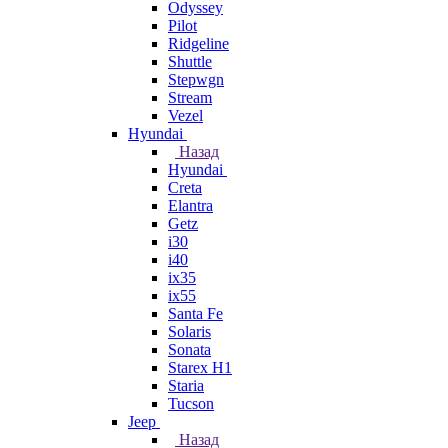
Odyssey
Pilot
Ridgeline
Shuttle
Stepwgn
Stream
Vezel
Hyundai
Назад
Hyundai
Creta
Elantra
Getz
i30
i40
ix35
ix55
Santa Fe
Solaris
Sonata
Starex H1
Staria
Tucson
Jeep
Назад