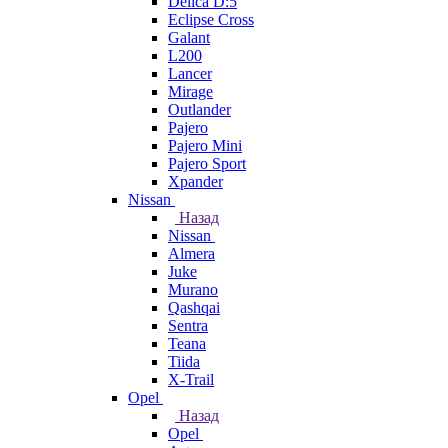
Delica D:5
Eclipse Cross
Galant
L200
Lancer
Mirage
Outlander
Pajero
Pajero Mini
Pajero Sport
Xpander
Nissan
Назад
Nissan
Almera
Juke
Murano
Qashqai
Sentra
Teana
Tiida
X-Trail
Opel
Назад
Opel