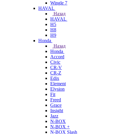
Wingle 7
HAVAL
Назад
HAVAL
H5
H8
H9
Honda
Назад
Honda
Accord
Civic
CR-V
CR-Z
Edix
Element
Elysion
Fit
Freed
Grace
Insight
Jazz
N-BOX
N-BOX +
N-BOX Slash