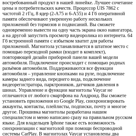
востребованный продукт в нашей линейке. Лучшее сочетание
цены и потребительских качеств. Процессор UIS 7862 с
частотой 2 гГц, 8 ядер (2-А75 и 6-А55) и 4 Гб оперативной
памяти обеспечивают уверенную работу нескольких
приложений без тормозов и подвисаний. Вы сможете
одновременно вывести на одну часть экрана окно навигатора,
а на другой запустить просмотр видеоролика из интернета. 64
Гб встроенной памяти с избытком хватит для работы
приложений. Магнитола устанавливается в штатное место с
помощью переходной рамки (входит в комплект),
повторяющей дизайн приборной панели вашей модели
автомобиля. Подключение происходит с помощью родных
разъёмов автомобиля. Поддерживаются все функции
автомобиля – управление кнопками на руле, подключение
камеры заднего вида, переднего вида, подключение
видеорегистратора, парктроников, датчиков давления в
шинах. Управление и функции магнитолы Vaycar не
отличаются от любого смартфона на Андроид. Вы сможете
установить приложения из Google Play, синхронизировать
аккаунты, контакты, плейлисты, подписки, почту и многое
другое. Прошивка магнитолы разработана нашим
специалистом и меню написано сразу на правильном русском
языке. Для владельцев Iphone также есть возможность
синхронизации с магнитолой при помощи беспроводной
системы CarPlay. В магнитолах Vaycar установлены два