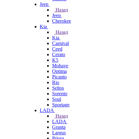
Jeep
Назад
Jeep
Cherokee
Kia
Назад
Kia
Carnival
Ceed
Cerato
K5
Mohave
Optima
Picanto
Rio
Seltos
Sorento
Soul
Sportage
LADA
Назад
LADA
Granta
Largus
Priora