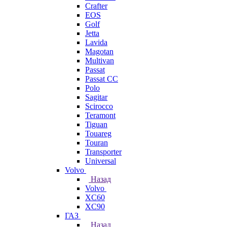
Crafter
EOS
Golf
Jetta
Lavida
Magotan
Multivan
Passat
Passat CC
Polo
Sagitar
Scirocco
Teramont
Tiguan
Touareg
Touran
Transporter
Universal
Volvo
Назад
Volvo
XC60
XC90
ГАЗ
Назад