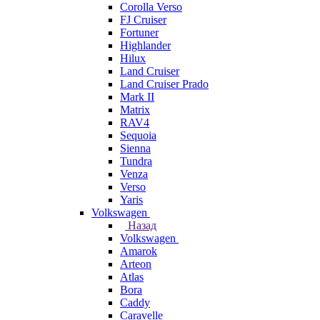
Corolla Verso
FJ Cruiser
Fortuner
Highlander
Hilux
Land Cruiser
Land Cruiser Prado
Mark II
Matrix
RAV4
Sequoia
Sienna
Tundra
Venza
Verso
Yaris
Volkswagen
Назад
Volkswagen
Amarok
Arteon
Atlas
Bora
Caddy
Caravelle