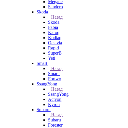
Megane
Sandero
Skoda
Назад
Skoda
Fabia
Karoq
Kodiaq
Octavia
Rapid
SuperB
Yeti
Smart
Назад
Smart
Fortwo
SsangYong
Назад
SsangYong
Actyon
Kyron
Subaru
Назад
Subaru
Forester