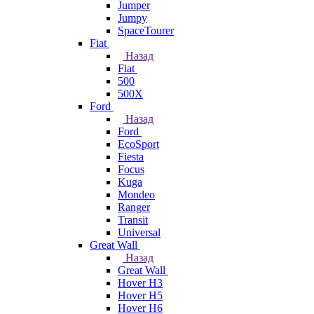
Jumper
Jumpy
SpaceTourer
Fiat
Назад
Fiat
500
500X
Ford
Назад
Ford
EcoSport
Fiesta
Focus
Kuga
Mondeo
Ranger
Transit
Universal
Great Wall
Назад
Great Wall
Hover H3
Hover H5
Hover H6