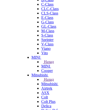
C-Class
CLC-Class
CLS-Class
E-Class
G-Class
GL-Class
M-Class
S-Class
Sprinter
V-Class
Viano
Vito
MINI
Назад
MINI
Cooper
Mitsubishi
Назад
Mitsubishi
Airtrek
ASX
Colt
Colt Plus
Delica