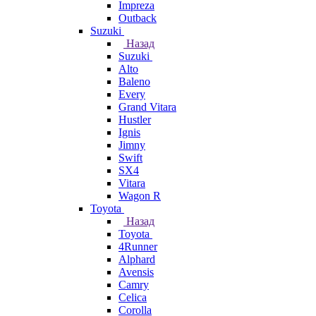
Impreza
Outback
Suzuki
Назад
Suzuki
Alto
Baleno
Every
Grand Vitara
Hustler
Ignis
Jimny
Swift
SX4
Vitara
Wagon R
Toyota
Назад
Toyota
4Runner
Alphard
Avensis
Camry
Celica
Corolla