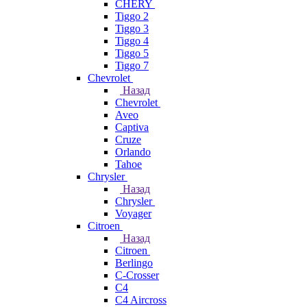
CHERY
Tiggo 2
Tiggo 3
Tiggo 4
Tiggo 5
Tiggo 7
Chevrolet
Назад
Chevrolet
Aveo
Captiva
Cruze
Orlando
Tahoe
Chrysler
Назад
Chrysler
Voyager
Citroen
Назад
Citroen
Berlingo
C-Crosser
C4
C4 Aircross