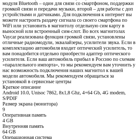
модуля Bluetooth – один для связи со смартфоном, поддержки
громкой связи и передачи музыки, второй – для работы с доп
устройствами и датчиками. Для подключения к интернет вы
можете настроить раздачу сигнала со своего смартфона по
WiFi или установить в магнитолу отдельную сим карту в
выносной или встроенный сим-слот. Во всех магнитолах
Vaycar реализована функция громкой связи, установлены
отличные радиомодули, эквалайзеры, усилители звука. Если в
комплектацию автомобиля входит оптический усилитель, то
вам понадобится отдельно приобрести адаптер оптического
усилителя. Если ваш автомобиль прибыл в Россию по схемам
«параллельного импорта», то мы рекомендуем вам уточнить у
нас возможность подключения наших магнитол к вашей
модели автомобиля. Мы рекомендуем обращаться за
установкой в сервисные центры
Краткое описание
Android 10.0, Unisoc 7862, 8х1,8 Ghz, 4+64 Gb, 4G modem,
S/PDIF
Размер экрана (монитора)
9
Оперативная память
4 GB
Внутренняя память
64 GB
Операционная система