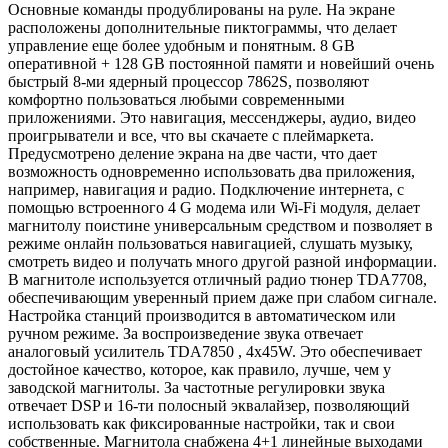
Основные команды продублированы на руле. На экране
расположены дополнительные пиктограммы, что делает
управление еще более удобным и понятным. 8 GB
оперативной + 128 GB постоянной памяти и новейший очень
быстрый 8-ми ядерный процессор 7862S, позволяют
комфортно пользоваться любыми современными
приложениями. Это навигация, мессенджеры, аудио, видео
проигрыватели и все, что вы скачаете с плеймаркета.
Предусмотрено деление экрана на две части, что дает
возможность одновременно использовать два приложения,
например, навигация и радио. Подключение интернета, с
помощью встроенного 4 G модема или Wi-Fi модуля, делает
магнитолу поистине универсальным средством и позволяет в
режиме онлайн пользоваться навигацией, слушать музыку,
смотреть видео и получать много другой разной информации.
В магнитоле используется отличный радио тюнер TDA7708,
обеспечивающим уверенный прием даже при слабом сигнале.
Настройка станций производится в автоматическом или
ручном режиме. За воспроизведение звука отвечает
аналоговый усилитель TDA7850 , 4x45W. Это обеспечивает
достойное качество, которое, как правило, лучше, чем у
заводской магнитолы. За частотные регулировки звука
отвечает DSP и 16-ти полосный эквалайзер, позволяющий
использовать как фиксированные настройки, так и свои
собственные. Магнитола снабжена 4+1 линейные выходами