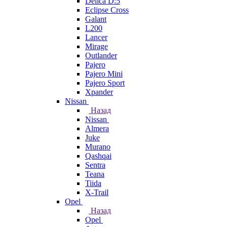
Delica D:5
Eclipse Cross
Galant
L200
Lancer
Mirage
Outlander
Pajero
Pajero Mini
Pajero Sport
Xpander
Nissan
Назад
Nissan
Almera
Juke
Murano
Qashqai
Sentra
Teana
Tiida
X-Trail
Opel
Назад
Opel