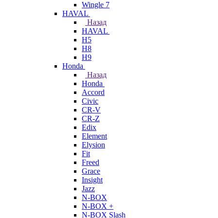
Wingle 7
HAVAL
Назад
HAVAL
H5
H8
H9
Honda
Назад
Honda
Accord
Civic
CR-V
CR-Z
Edix
Element
Elysion
Fit
Freed
Grace
Insight
Jazz
N-BOX
N-BOX +
N-BOX Slash