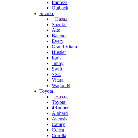
Impreza
Outback
Suzuki
Назад
Suzuki
Alto
Baleno
Every
Grand Vitara
Hustler
Ignis
Jimny
Swift
SX4
Vitara
Wagon R
Toyota
Назад
Toyota
4Runner
Alphard
Avensis
Camry
Celica
Corolla