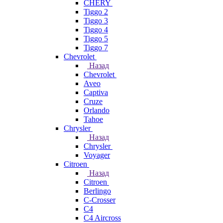
CHERY
Tiggo 2
Tiggo 3
Tiggo 4
Tiggo 5
Tiggo 7
Chevrolet
Назад
Chevrolet
Aveo
Captiva
Cruze
Orlando
Tahoe
Chrysler
Назад
Chrysler
Voyager
Citroen
Назад
Citroen
Berlingo
C-Crosser
C4
C4 Aircross