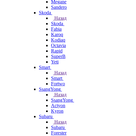
Megane
Sandero
Skoda
Назад
Skoda
Fabia
Karoq
Kodiaq
Octavia
Rapid
SuperB
Yeti
Smart
Назад
Smart
Fortwo
SsangYong
Назад
SsangYong
Actyon
Kyron
Subaru
Назад
Subaru
Forester