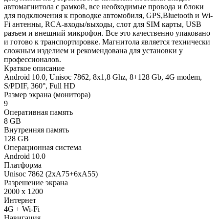
автомагнитола с рамкой, все необходимые провода и блоки
для подключения к проводке автомобиля, GPS,Bluetooth и Wi-
Fi антенны, RCA-входы/выходы, слот для SIM карты, USB
разъем и внешний микрофон. Все это качественно упаковано
и готово к транспортировке. Магнитола является технически
сложным изделием и рекомендована для установки у
профессионалов.
Краткое описание
Android 10.0, Unisoc 7862, 8х1,8 Ghz, 8+128 Gb, 4G modem,
S/PDIF, 360°, Full HD
Размер экрана (монитора)
9
Оперативная память
8 GB
Внутренняя память
128 GB
Операционная система
Android 10.0
Платформа
Unisoc 7862 (2xA75+6xA55)
Разрешение экрана
2000 x 1200
Интернет
4G + Wi-Fi
Навигация