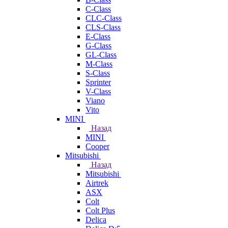
C-Class
CLC-Class
CLS-Class
E-Class
G-Class
GL-Class
M-Class
S-Class
Sprinter
V-Class
Viano
Vito
MINI
Назад
MINI
Cooper
Mitsubishi
Назад
Mitsubishi
Airtrek
ASX
Colt
Colt Plus
Delica