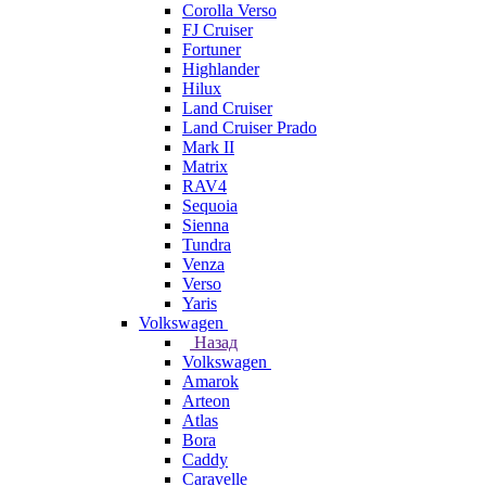
Corolla Verso
FJ Cruiser
Fortuner
Highlander
Hilux
Land Cruiser
Land Cruiser Prado
Mark II
Matrix
RAV4
Sequoia
Sienna
Tundra
Venza
Verso
Yaris
Volkswagen
Назад
Volkswagen
Amarok
Arteon
Atlas
Bora
Caddy
Caravelle