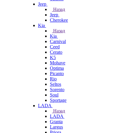
Jeep
Назад
Jeep
Cherokee
Kia
Назад
Kia
Carnival
Ceed
Cerato
K5
Mohave
Optima
Picanto
Rio
Seltos
Sorento
Soul
Sportage
LADA
Назад
LADA
Granta
Largus
Priora