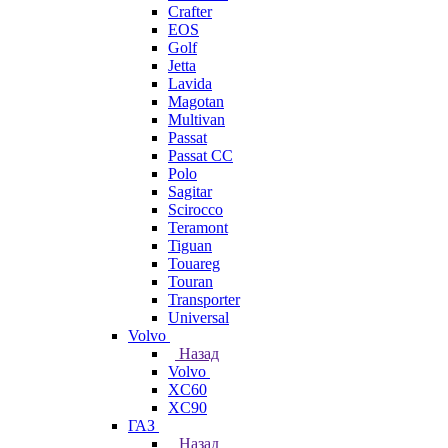
Crafter
EOS
Golf
Jetta
Lavida
Magotan
Multivan
Passat
Passat CC
Polo
Sagitar
Scirocco
Teramont
Tiguan
Touareg
Touran
Transporter
Universal
Volvo
Назад
Volvo
XC60
XC90
ГАЗ
Назад