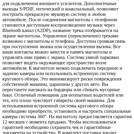
для подключения внешнего усилителя. Дополнитеьные
выходы S/PDIF, оптический и коаксиальный, позволяют
построить прекрасную звуковую систему в любом
автомобиле. После соединения магнитолы с телефоном
становится доступным воспроизведение музыки через
Bluetooth канал (A2DP), название трека отображается на
экране магнитолы. Управление (переключение) треками
возможно с магнитолы и телефона. Доступна громкая связь
при поступлении звонка или осуществлении вызова. Все
ваши контакты можно занести в память магнитолы и
управлять ими прямо с экрана. Система умной парковки
позволяет видеть окружающее пространство возле
автомобиля. К магнитоле можно подключить переднюю и
заднюю камеры или использовать встроенную систему
кругового обзора. Это минимизирует риски повреждения
собственной машины, царапины у других авто. Вы
перестанете наезжать на бордюры или сбивать мусорные
баки. Отличный помощник для неопытных водителей или
тех, кто плохо чувствует габариты своей машины. Для
использования встроенной системы кругового обзора
необходимо приобрести, установить и настроить специальные
камеры системы 360°. На магнитолу предоставляется гарантия
12 месяцев с момента продажи. Чтобы воспользоваться
гарантией необходимо сохранить чек и гарантийные
документы на устройство. В комплект поставки входит