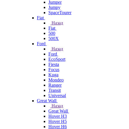
Jumper
Jumpy
SpaceTourer
Fiat
Назад
Fiat
500
500X
Ford
Назад
Ford
EcoSport
Fiesta
Focus
Kuga
Mondeo
Ranger
Transit
Universal
Great Wall
Назад
Great Wall
Hover H3
Hover H5
Hover H6