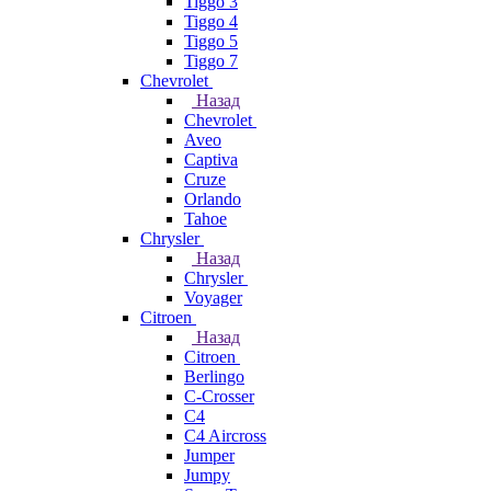
Tiggo 3
Tiggo 4
Tiggo 5
Tiggo 7
Chevrolet
Назад
Chevrolet
Aveo
Captiva
Cruze
Orlando
Tahoe
Chrysler
Назад
Chrysler
Voyager
Citroen
Назад
Citroen
Berlingo
C-Crosser
C4
C4 Aircross
Jumper
Jumpy