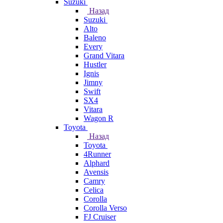
Suzuki
Назад
Suzuki
Alto
Baleno
Every
Grand Vitara
Hustler
Ignis
Jimny
Swift
SX4
Vitara
Wagon R
Toyota
Назад
Toyota
4Runner
Alphard
Avensis
Camry
Celica
Corolla
Corolla Verso
FJ Cruiser