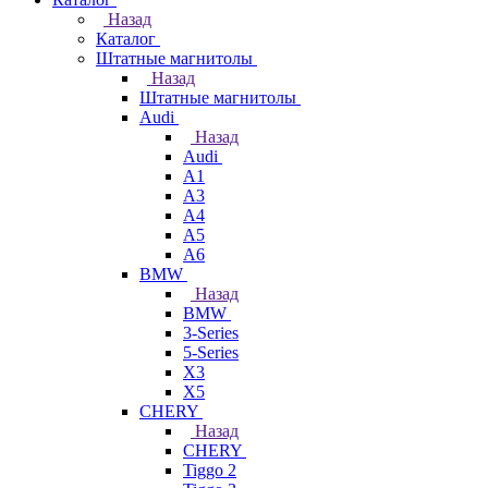
Назад
Каталог
Штатные магнитолы
Назад
Штатные магнитолы
Audi
Назад
Audi
A1
A3
A4
A5
A6
BMW
Назад
BMW
3-Series
5-Series
X3
X5
CHERY
Назад
CHERY
Tiggo 2