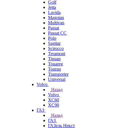
Golf
Jetta
Lavida
Magotan
Multivan
Passat
Passat CC
Polo
Sagitar
Scirocco
Teramont
Tiguan
Touareg
Touran
Transporter
Universal
Volvo
Назад
Volvo
XC60
XC90
ГАЗ
Назад
ГАЗ
ГАЗель Некст