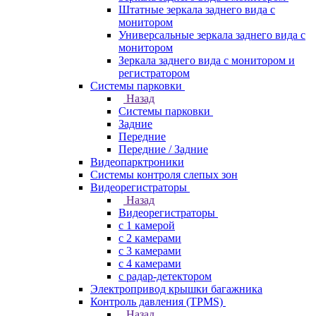
Штатные зеркала заднего вида с
монитором
Универсальные зеркала заднего вида с
монитором
Зеркала заднего вида с монитором и
регистратором
Системы парковки
Назад
Системы парковки
Задние
Передние
Передние / Задние
Видеопарктроники
Системы контроля слепых зон
Видеорегистраторы
Назад
Видеорегистраторы
с 1 камерой
с 2 камерами
с 3 камерами
с 4 камерами
с радар-детектором
Электропривод крышки багажника
Контроль давления (TPMS)
Назад