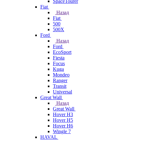
SpaceTourer
Fiat
Назад
Fiat
500
500X
Ford
Назад
Ford
EcoSport
Fiesta
Focus
Kuga
Mondeo
Ranger
Transit
Universal
Great Wall
Назад
Great Wall
Hover H3
Hover H5
Hover H6
Wingle 7
HAVAL