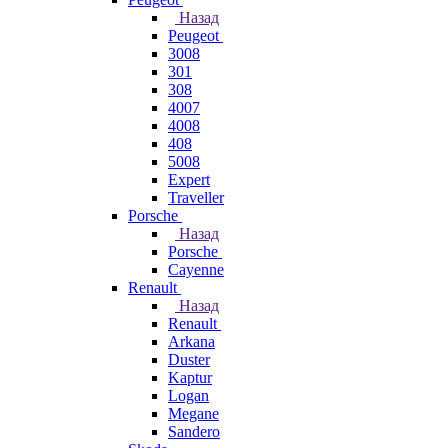
Назад
Peugeot
3008
301
308
4007
4008
408
5008
Expert
Traveller
Porsche
Назад
Porsche
Cayenne
Renault
Назад
Renault
Arkana
Duster
Kaptur
Logan
Megane
Sandero