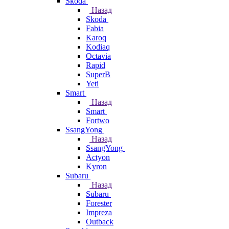
Skoda
Назад
Skoda
Fabia
Karoq
Kodiaq
Octavia
Rapid
SuperB
Yeti
Smart
Назад
Smart
Fortwo
SsangYong
Назад
SsangYong
Actyon
Kyron
Subaru
Назад
Subaru
Forester
Impreza
Outback