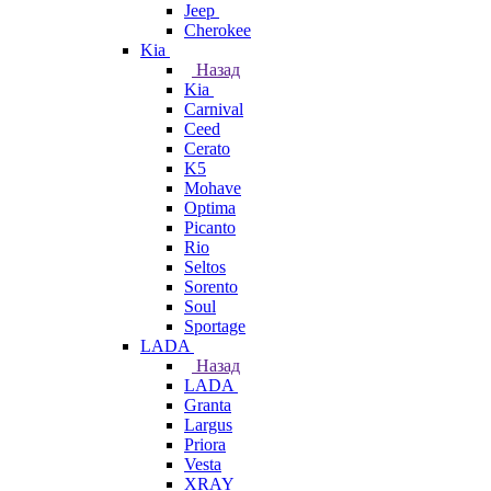
Jeep
Cherokee
Kia
Назад
Kia
Carnival
Ceed
Cerato
K5
Mohave
Optima
Picanto
Rio
Seltos
Sorento
Soul
Sportage
LADA
Назад
LADA
Granta
Largus
Priora
Vesta
XRAY