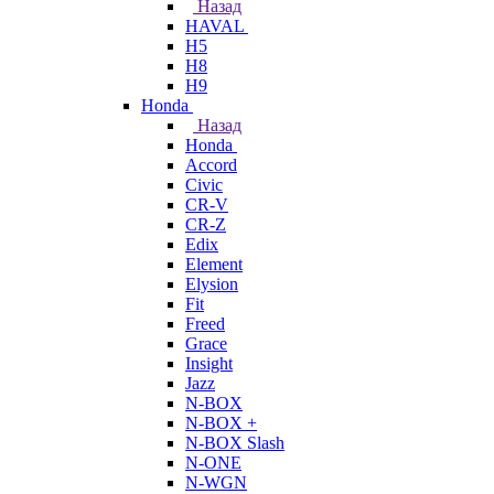
Назад
HAVAL
H5
H8
H9
Honda
Назад
Honda
Accord
Civic
CR-V
CR-Z
Edix
Element
Elysion
Fit
Freed
Grace
Insight
Jazz
N-BOX
N-BOX +
N-BOX Slash
N-ONE
N-WGN