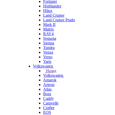
Fortuner
Highlander
Hilux
Land Cruiser
Land Cruiser Prado
Mark II
Matrix
RAV4
Sequoia
Sienna
Tundra
Venza
Verso
Yaris
Volkswagen
Назад
Volkswagen
Amarok
Arteon
Atlas
Bora
Caddy
Caravelle
Crafter
EOS