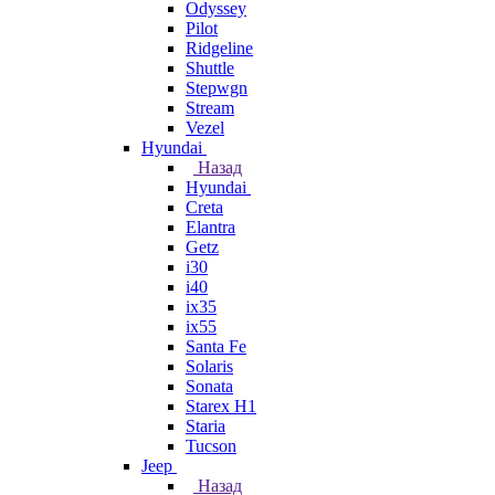
Odyssey
Pilot
Ridgeline
Shuttle
Stepwgn
Stream
Vezel
Hyundai
Назад
Hyundai
Creta
Elantra
Getz
i30
i40
ix35
ix55
Santa Fe
Solaris
Sonata
Starex H1
Staria
Tucson
Jeep
Назад