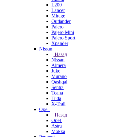
L200
Lancer
Mirage
Outlander
Pajero
Pajero Mini
Pajero Sport
Xpander
Nissan
Назад
Nissan
Almera
Juke
Murano
Qashqai
Sentra
Teana
Tiida
X-Trail
Opel
Назад
Opel
Astra
Mokka
Peugeot