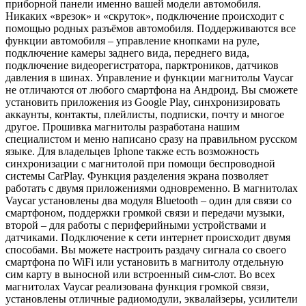
приборной панели именно вашей модели автомобиля.
Никаких «врезок» и «скруток», подключение происходит с
помощью родных разъёмов автомобиля. Поддерживаются все
функции автомобиля – управление кнопками на руле,
подключение камеры заднего вида, переднего вида,
подключение видеорегистратора, парктроников, датчиков
давления в шинах. Управление и функции магнитолы Vaycar
не отличаются от любого смартфона на Андроид. Вы сможете
установить приложения из Google Play, синхронизировать
аккаунты, контакты, плейлисты, подписки, почту и многое
другое. Прошивка магнитолы разработана нашим
специалистом и меню написано сразу на правильном русском
языке. Для владельцев Iphone также есть возможность
синхронизации с магнитолой при помощи беспроводной
системы CarPlay. Функция разделения экрана позволяет
работать с двумя приложениями одновременно. В магнитолах
Vaycar установлены два модуля Bluetooth – один для связи со
смартфоном, поддержки громкой связи и передачи музыки,
второй – для работы с периферийными устройствами и
датчиками. Подключение к сети интернет происходит двумя
способами. Вы можете настроить раздачу сигнала со своего
смартфона по WiFi или установить в магнитолу отдельную
сим карту в выносной или встроенный сим-слот. Во всех
магнитолах Vaycar реализована функция громкой связи,
установлены отличные радиомодули, эквалайзеры, усилители