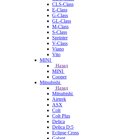
CLS-Class
E-Class
G-Class
GL-Class
M-Class
S-Class
Sprinter
V-Class
Viano
Vito
MINI
Назад
MINI
Cooper
Mitsubishi
Назад
Mitsubishi
Airtrek
ASX
Colt
Colt Plus
Delica
Delica D:5
Eclipse Cross
Galant