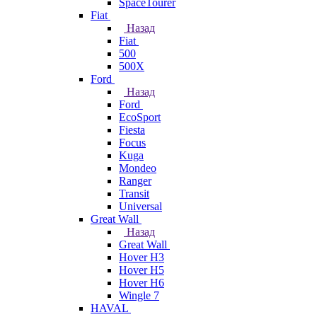
SpaceTourer
Fiat
Назад
Fiat
500
500X
Ford
Назад
Ford
EcoSport
Fiesta
Focus
Kuga
Mondeo
Ranger
Transit
Universal
Great Wall
Назад
Great Wall
Hover H3
Hover H5
Hover H6
Wingle 7
HAVAL