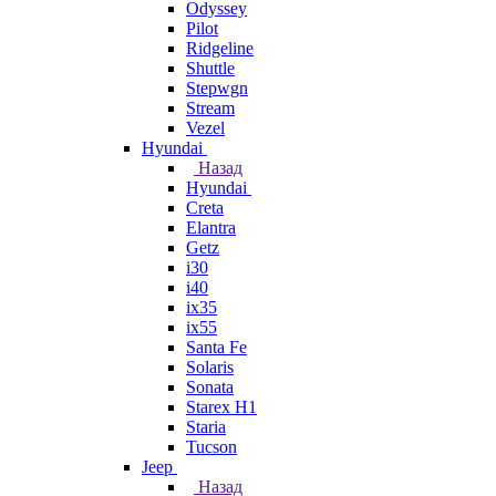
Odyssey
Pilot
Ridgeline
Shuttle
Stepwgn
Stream
Vezel
Hyundai
Назад
Hyundai
Creta
Elantra
Getz
i30
i40
ix35
ix55
Santa Fe
Solaris
Sonata
Starex H1
Staria
Tucson
Jeep
Назад