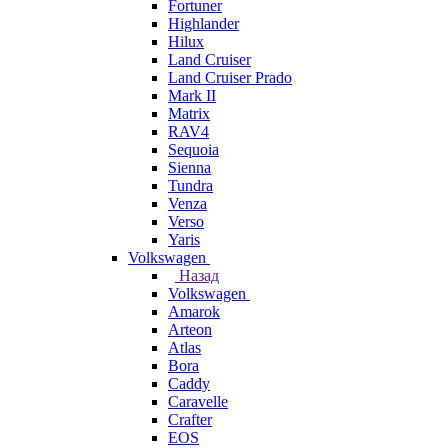
Fortuner
Highlander
Hilux
Land Cruiser
Land Cruiser Prado
Mark II
Matrix
RAV4
Sequoia
Sienna
Tundra
Venza
Verso
Yaris
Volkswagen
Назад
Volkswagen
Amarok
Arteon
Atlas
Bora
Caddy
Caravelle
Crafter
EOS