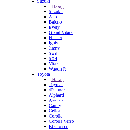
Suzuki
Назад
Suzuki
Alto
Baleno
Every
Grand Vitara
Hustler
Ignis
Jimny
Swift
SX4
Vitara
Wagon R
Toyota
Назад
Toyota
4Runner
Alphard
Avensis
Camry
Celica
Corolla
Corolla Verso
FJ Cruiser