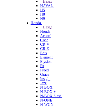
Назад
HAVAL
H5
H8
H9
Honda
Назад
Honda
Accord
Civic
CR-V
CR-Z
Edix
Element
Elysion
Fit
Freed
Grace
Insight
Jazz
N-BOX
N-BOX +
N-BOX Slash
N-ONE
N-WGN