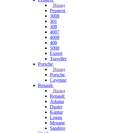
Назад
Peugeot
3008
301
308
4007
4008
408
5008
Expert
Traveller
Porsche
Назад
Porsche
Cayenne
Renault
Назад
Renault
Arkana
Duster
Kaptur
Logan
Megane
Sandero