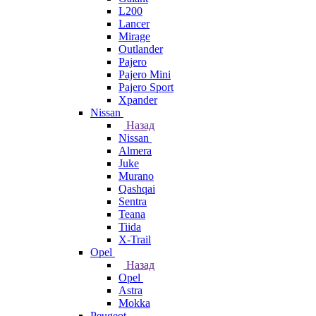
L200
Lancer
Mirage
Outlander
Pajero
Pajero Mini
Pajero Sport
Xpander
Nissan
Назад
Nissan
Almera
Juke
Murano
Qashqai
Sentra
Teana
Tiida
X-Trail
Opel
Назад
Opel
Astra
Mokka
Peugeot