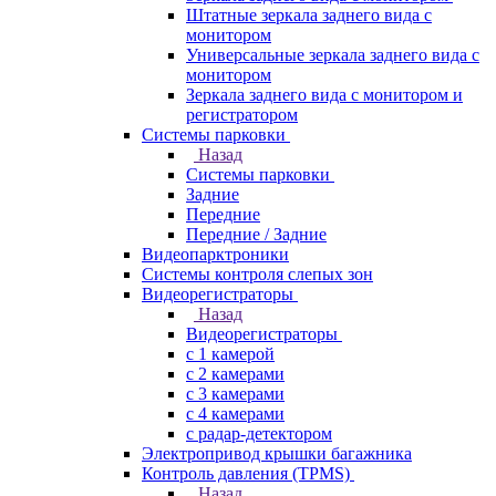
Штатные зеркала заднего вида с
монитором
Универсальные зеркала заднего вида с
монитором
Зеркала заднего вида с монитором и
регистратором
Системы парковки
Назад
Системы парковки
Задние
Передние
Передние / Задние
Видеопарктроники
Системы контроля слепых зон
Видеорегистраторы
Назад
Видеорегистраторы
с 1 камерой
с 2 камерами
с 3 камерами
с 4 камерами
с радар-детектором
Электропривод крышки багажника
Контроль давления (TPMS)
Назад