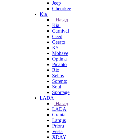
Jeep
Cherokee
Kia
Назад
Kia
Carnival
Ceed
Cerato
K5
Mohave
Optima
Picanto
Rio
Seltos
Sorento
Soul
Sportage
LADA
Назад
LADA
Granta
Largus
Priora
Vesta
XRAY