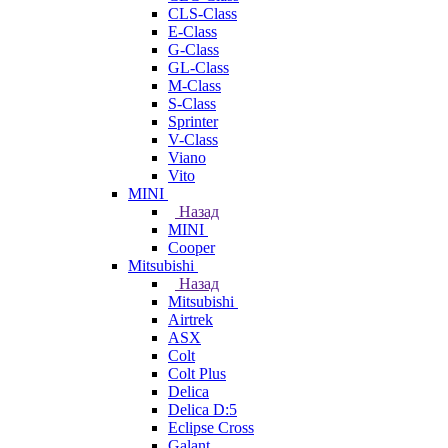
CLS-Class
E-Class
G-Class
GL-Class
M-Class
S-Class
Sprinter
V-Class
Viano
Vito
MINI
Назад
MINI
Cooper
Mitsubishi
Назад
Mitsubishi
Airtrek
ASX
Colt
Colt Plus
Delica
Delica D:5
Eclipse Cross
Galant