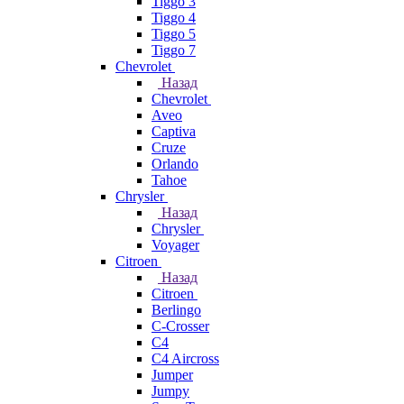
Tiggo 3
Tiggo 4
Tiggo 5
Tiggo 7
Chevrolet
Назад
Chevrolet
Aveo
Captiva
Cruze
Orlando
Tahoe
Chrysler
Назад
Chrysler
Voyager
Citroen
Назад
Citroen
Berlingo
C-Crosser
C4
C4 Aircross
Jumper
Jumpy