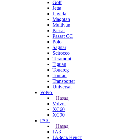
Golf
Jetta
Lavida
Magotan
Multivan
Passat
Passat CC
Polo
Sagitar
Scirocco
Teramont
Tiguan
Touareg
Touran
Transporter
Universal
Volvo
Назад
Volvo
XC60
XC90
ГАЗ
Назад
ГАЗ
ГАЗель Некст