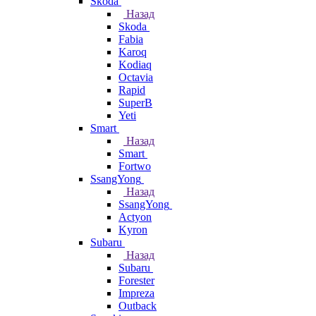
Skoda
Назад
Skoda
Fabia
Karoq
Kodiaq
Octavia
Rapid
SuperB
Yeti
Smart
Назад
Smart
Fortwo
SsangYong
Назад
SsangYong
Actyon
Kyron
Subaru
Назад
Subaru
Forester
Impreza
Outback