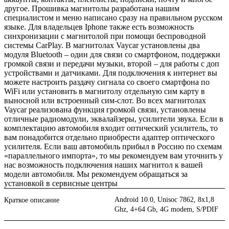
другое. Прошивка магнитолы разработана нашим
специалистом и меню написано сразу на правильном русском
языке. Для владельцев Iphone также есть возможность
синхронизации с магнитолой при помощи беспроводной
системы CarPlay. В магнитолах Vaycar установлены два
модуля Bluetooth – один для связи со смартфоном, поддержки
громкой связи и передачи музыки, второй – для работы с доп
устройствами и датчиками. Для подключения к интернет вы
можете настроить раздачу сигнала со своего смартфона по
WiFi или установить в магнитолу отдельную сим карту в
выносной или встроенный сим-слот. Во всех магнитолах
Vaycar реализована функция громкой связи, установлены
отличные радиомодули, эквалайзеры, усилители звука. Если в
комплектацию автомобиля входит оптический усилитель, то
вам понадобится отдельно приобрести адаптер оптического
усилителя. Если ваш автомобиль прибыл в Россию по схемам
«параллельного импорта», то мы рекомендуем вам уточнить у
нас возможность подключения наших магнитол к вашей
модели автомобиля. Мы рекомендуем обращаться за
установкой в сервисные центры
Android 10.0, Unisoc 7862, 8х1,8
Краткое описание
Ghz, 4+64 Gb, 4G modem, S/PDIF