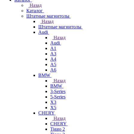
Назад
Каталог
Штатные магнитолы
Назад
Штатные магнитолы
Audi
Назад
Audi
A1
A3
A4
A5
A6
BMW
Назад
BMW
3-Series
5-Series
X3
X5
CHERY
Назад
CHERY
Tiggo 2