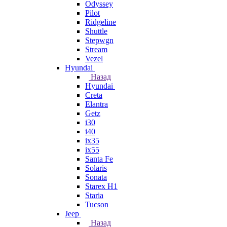
Odyssey
Pilot
Ridgeline
Shuttle
Stepwgn
Stream
Vezel
Hyundai
Назад
Hyundai
Creta
Elantra
Getz
i30
i40
ix35
ix55
Santa Fe
Solaris
Sonata
Starex H1
Staria
Tucson
Jeep
Назад