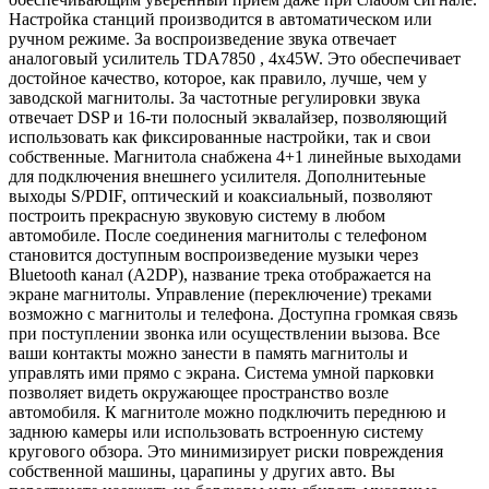
Настройка станций производится в автоматическом или
ручном режиме. За воспроизведение звука отвечает
аналоговый усилитель TDA7850 , 4x45W. Это обеспечивает
достойное качество, которое, как правило, лучше, чем у
заводской магнитолы. За частотные регулировки звука
отвечает DSP и 16-ти полосный эквалайзер, позволяющий
использовать как фиксированные настройки, так и свои
собственные. Магнитола снабжена 4+1 линейные выходами
для подключения внешнего усилителя. Дополнитеьные
выходы S/PDIF, оптический и коаксиальный, позволяют
построить прекрасную звуковую систему в любом
автомобиле. После соединения магнитолы с телефоном
становится доступным воспроизведение музыки через
Bluetooth канал (A2DP), название трека отображается на
экране магнитолы. Управление (переключение) треками
возможно с магнитолы и телефона. Доступна громкая связь
при поступлении звонка или осуществлении вызова. Все
ваши контакты можно занести в память магнитолы и
управлять ими прямо с экрана. Система умной парковки
позволяет видеть окружающее пространство возле
автомобиля. К магнитоле можно подключить переднюю и
заднюю камеры или использовать встроенную систему
кругового обзора. Это минимизирует риски повреждения
собственной машины, царапины у других авто. Вы