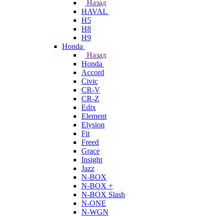
Назад
HAVAL
H5
H8
H9
Honda
Назад
Honda
Accord
Civic
CR-V
CR-Z
Edix
Element
Elysion
Fit
Freed
Grace
Insight
Jazz
N-BOX
N-BOX +
N-BOX Slash
N-ONE
N-WGN