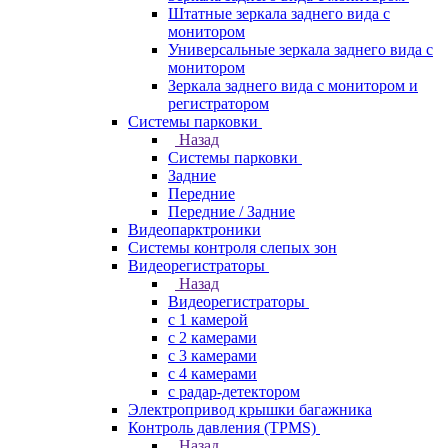
Штатные зеркала заднего вида с
монитором
Универсальные зеркала заднего вида с
монитором
Зеркала заднего вида с монитором и
регистратором
Системы парковки
Назад
Системы парковки
Задние
Передние
Передние / Задние
Видеопарктроники
Системы контроля слепых зон
Видеорегистраторы
Назад
Видеорегистраторы
с 1 камерой
с 2 камерами
с 3 камерами
с 4 камерами
с радар-детектором
Электропривод крышки багажника
Контроль давления (TPMS)
Назад