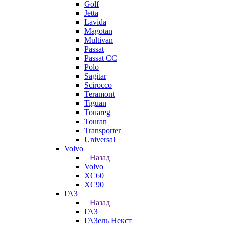
Golf
Jetta
Lavida
Magotan
Multivan
Passat
Passat CC
Polo
Sagitar
Scirocco
Teramont
Tiguan
Touareg
Touran
Transporter
Universal
Volvo
Назад
Volvo
XC60
XC90
ГАЗ
Назад
ГАЗ
ГАЗель Некст