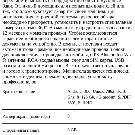
перестанете наезжать на бордюры или сбивать мусорные
баки. Отличный помощник для неопытных водителей или
тех, кто плохо чувствует габариты своей машины. Для
использования встроенной системы кругового обзора
необходимо приобрести, установить и настроить специальные
камеры системы 360°. На магнитолу предоставляется гарантия
12 месяцев с момента продажи. Чтобы воспользоваться
гарантией необходимо сохранить чек и гарантийные
документы на устройство. В комплект поставки входит
автомагнитола с рамкой, все необходимые провода и блоки
для подключения к проводке автомобиля, GPS,Bluetooth и Wi-
Fi антенны, RCA-входы/выходы, слот для SIM карты, USB
разъем и внешний микрофон. Все это качественно упаковано
и готово к транспортировке. Магнитола является технически
сложным изделием и рекомендована для установки у
профессионалов.
Android 10.0, Unisoc 7862, 8х1,8
Краткое описание
Ghz, 8+128 Gb, 4G modem, S/PDIF,
360°, Full HD
9
Размер экрана (монитора)
8 GB
Оперативная память