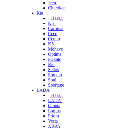
Jeep
Cherokee
Kia
Назад
Kia
Carnival
Ceed
Cerato
K5
Mohave
Optima
Picanto
Rio
Seltos
Sorento
Soul
Sportage
LADA
Назад
LADA
Granta
Largus
Priora
Vesta
XRAY