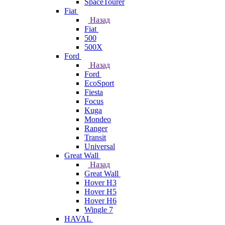
SpaceTourer
Fiat
Назад
Fiat
500
500X
Ford
Назад
Ford
EcoSport
Fiesta
Focus
Kuga
Mondeo
Ranger
Transit
Universal
Great Wall
Назад
Great Wall
Hover H3
Hover H5
Hover H6
Wingle 7
HAVAL