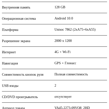
128 GB
Внутренняя память
Android 10.0
Операционная система
Unisoc 7862 (2xA75+6xA55)
Платформа
2000 x 1200
Разрешение экрана
4G + Wi-Fi
Интернет
GPS + Глонасс
Навигация
Полная совместимость
Совместимость кнопок руля
2
USB входы
отсутствует
CD/DVD проигрыватель
VA45-2273-09VO8_2HD
Артикул товара