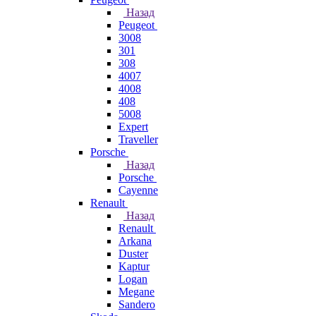
Назад
Peugeot
3008
301
308
4007
4008
408
5008
Expert
Traveller
Porsche
Назад
Porsche
Cayenne
Renault
Назад
Renault
Arkana
Duster
Kaptur
Logan
Megane
Sandero