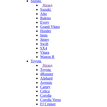
Suzuki
Назад
Suzuki
Alto
Baleno
Every
Grand Vitara
Hustler
Ignis
Jimny
Swift
SX4
Vitara
Wagon R
Toyota
Назад
Toyota
4Runner
Alphard
Avensis
Camry
Celica
Corolla
Corolla Verso
FJ Cruiser