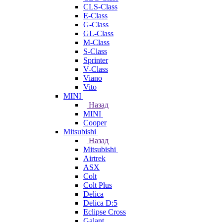
CLS-Class
E-Class
G-Class
GL-Class
M-Class
S-Class
Sprinter
V-Class
Viano
Vito
MINI
Назад
MINI
Cooper
Mitsubishi
Назад
Mitsubishi
Airtrek
ASX
Colt
Colt Plus
Delica
Delica D:5
Eclipse Cross
Galant