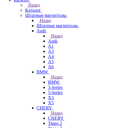
Назад
Каталог
Штатные магнитолы
Назад
Штатные магнитолы
Audi
Назад
Audi
A1
A3
A4
A5
A6
BMW
Назад
BMW
3-Series
5-Series
X3
X5
CHERY
Назад
CHERY
Tiggo 2