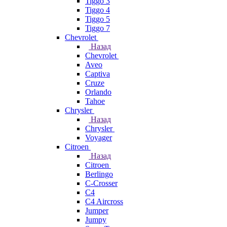
Tiggo 3
Tiggo 4
Tiggo 5
Tiggo 7
Chevrolet
Назад
Chevrolet
Aveo
Captiva
Cruze
Orlando
Tahoe
Chrysler
Назад
Chrysler
Voyager
Citroen
Назад
Citroen
Berlingo
C-Crosser
C4
C4 Aircross
Jumper
Jumpy