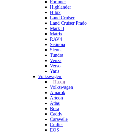
Fortuner
Highlander
Hilux
Land Cruiser
Land Cruiser Prado
Mark II
Matrix
RAV4
Sequoia
Sienna
Tundra
Venza
Verso
Yaris
Volkswagen
Назад
Volkswagen
Amarok
Arteon
Atlas
Bora
Caddy
Caravelle
Crafter
EOS