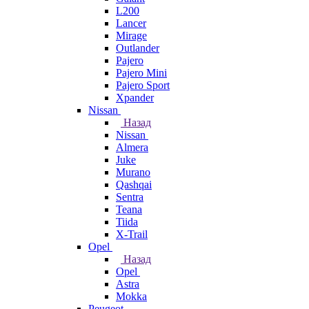
L200
Lancer
Mirage
Outlander
Pajero
Pajero Mini
Pajero Sport
Xpander
Nissan
Назад
Nissan
Almera
Juke
Murano
Qashqai
Sentra
Teana
Tiida
X-Trail
Opel
Назад
Opel
Astra
Mokka
Peugeot