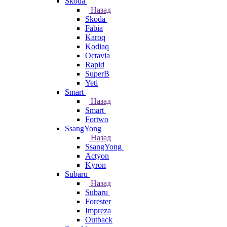
Skoda
Назад
Skoda
Fabia
Karoq
Kodiaq
Octavia
Rapid
SuperB
Yeti
Smart
Назад
Smart
Fortwo
SsangYong
Назад
SsangYong
Actyon
Kyron
Subaru
Назад
Subaru
Forester
Impreza
Outback