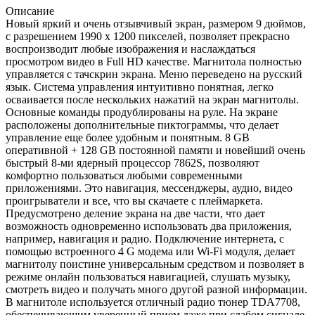
Описание
Новый яркий и очень отзывчивый экран, размером 9 дюймов,
с разрешением 1990 х 1200 пикселей, позволяет прекрасно
воспроизводит любые изображения и наслаждаться
просмотром видео в Full HD качестве. Магнитола полностью
управляется с тачскрин экрана. Меню переведено на русский
язык. Система управления интуитивно понятная, легко
осваивается после нескольких нажатий на экран магнитолы.
Основные команды продублированы на руле. На экране
расположены дополнительные пиктограммы, что делает
управление еще более удобным и понятным. 8 GB
оперативной + 128 GB постоянной памяти и новейший очень
быстрый 8-ми ядерный процессор 7862S, позволяют
комфортно пользоваться любыми современными
приложениями. Это навигация, мессенджеры, аудио, видео
проигрыватели и все, что вы скачаете с плеймаркета.
Предусмотрено деление экрана на две части, что дает
возможность одновременно использовать два приложения,
например, навигация и радио. Подключение интернета, с
помощью встроенного 4 G модема или Wi-Fi модуля, делает
магнитолу поистине универсальным средством и позволяет в
режиме онлайн пользоваться навигацией, слушать музыку,
смотреть видео и получать много другой разной информации.
В магнитоле используется отличный радио тюнер TDA7708,
обеспечивающим уверенный прием даже при слабом сигнале.