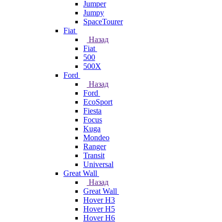
Jumper
Jumpy
SpaceTourer
Fiat
Назад
Fiat
500
500X
Ford
Назад
Ford
EcoSport
Fiesta
Focus
Kuga
Mondeo
Ranger
Transit
Universal
Great Wall
Назад
Great Wall
Hover H3
Hover H5
Hover H6