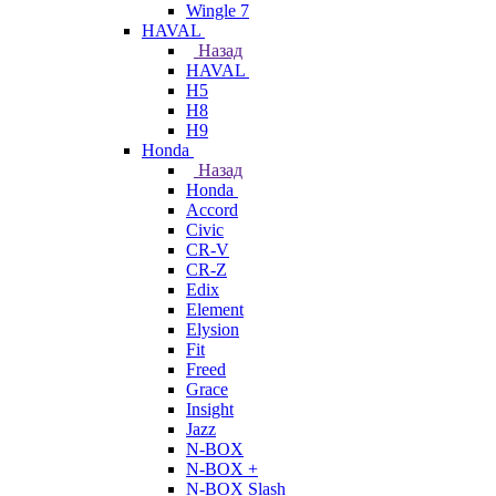
Wingle 7
HAVAL
Назад
HAVAL
H5
H8
H9
Honda
Назад
Honda
Accord
Civic
CR-V
CR-Z
Edix
Element
Elysion
Fit
Freed
Grace
Insight
Jazz
N-BOX
N-BOX +
N-BOX Slash