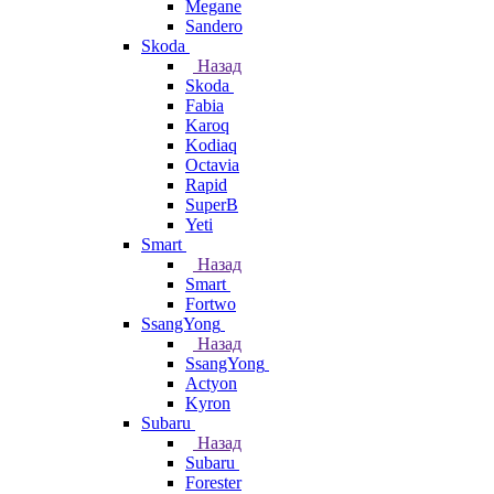
Megane
Sandero
Skoda
Назад
Skoda
Fabia
Karoq
Kodiaq
Octavia
Rapid
SuperB
Yeti
Smart
Назад
Smart
Fortwo
SsangYong
Назад
SsangYong
Actyon
Kyron
Subaru
Назад
Subaru
Forester