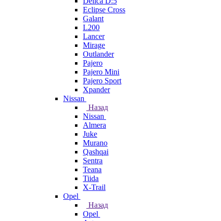
Delica D:5
Eclipse Cross
Galant
L200
Lancer
Mirage
Outlander
Pajero
Pajero Mini
Pajero Sport
Xpander
Nissan
Назад
Nissan
Almera
Juke
Murano
Qashqai
Sentra
Teana
Tiida
X-Trail
Opel
Назад
Opel