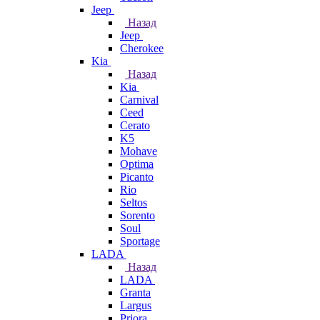
Jeep
Назад
Jeep
Cherokee
Kia
Назад
Kia
Carnival
Ceed
Cerato
K5
Mohave
Optima
Picanto
Rio
Seltos
Sorento
Soul
Sportage
LADA
Назад
LADA
Granta
Largus
Priora