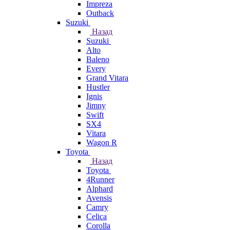
Impreza
Outback
Suzuki
Назад
Suzuki
Alto
Baleno
Every
Grand Vitara
Hustler
Ignis
Jimny
Swift
SX4
Vitara
Wagon R
Toyota
Назад
Toyota
4Runner
Alphard
Avensis
Camry
Celica
Corolla