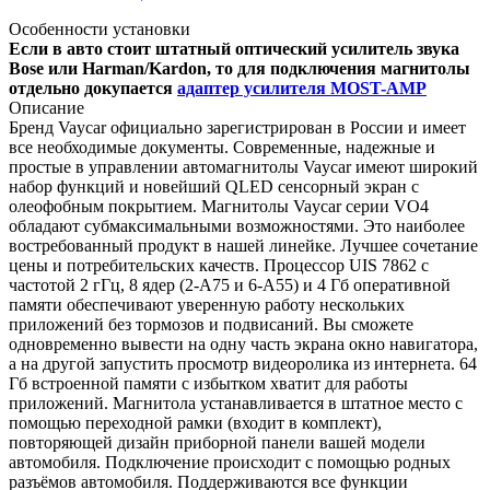
Особенности установки
Если в авто стоит штатный оптический усилитель звука
Bose или Harman/Kardon, то для подключения магнитолы
отдельно докупается
адаптер усилителя MOST-AMP
Описание
Бренд Vaycar официально зарегистрирован в России и имеет
все необходимые документы. Современные, надежные и
простые в управлении автомагнитолы Vaycar имеют широкий
набор функций и новейший QLED сенсорный экран с
олеофобным покрытием. Магнитолы Vaycar серии VО4
обладают субмаксимальными возможностями. Это наиболее
востребованный продукт в нашей линейке. Лучшее сочетание
цены и потребительских качеств. Процессор UIS 7862 с
частотой 2 гГц, 8 ядер (2-А75 и 6-А55) и 4 Гб оперативной
памяти обеспечивают уверенную работу нескольких
приложений без тормозов и подвисаний. Вы сможете
одновременно вывести на одну часть экрана окно навигатора,
а на другой запустить просмотр видеоролика из интернета. 64
Гб встроенной памяти с избытком хватит для работы
приложений. Магнитола устанавливается в штатное место с
помощью переходной рамки (входит в комплект),
повторяющей дизайн приборной панели вашей модели
автомобиля. Подключение происходит с помощью родных
разъёмов автомобиля. Поддерживаются все функции