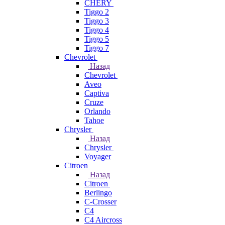
CHERY
Tiggo 2
Tiggo 3
Tiggo 4
Tiggo 5
Tiggo 7
Chevrolet
Назад
Chevrolet
Aveo
Captiva
Cruze
Orlando
Tahoe
Chrysler
Назад
Chrysler
Voyager
Citroen
Назад
Citroen
Berlingo
C-Crosser
C4
C4 Aircross