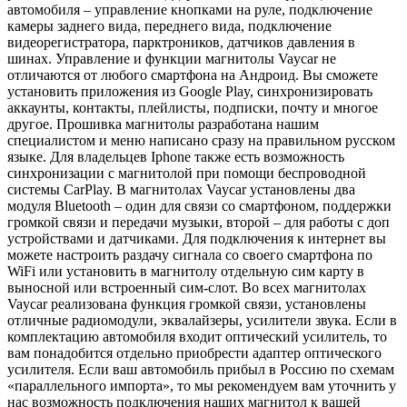
автомобиля – управление кнопками на руле, подключение
камеры заднего вида, переднего вида, подключение
видеорегистратора, парктроников, датчиков давления в
шинах. Управление и функции магнитолы Vaycar не
отличаются от любого смартфона на Андроид. Вы сможете
установить приложения из Google Play, синхронизировать
аккаунты, контакты, плейлисты, подписки, почту и многое
другое. Прошивка магнитолы разработана нашим
специалистом и меню написано сразу на правильном русском
языке. Для владельцев Iphone также есть возможность
синхронизации с магнитолой при помощи беспроводной
системы CarPlay. В магнитолах Vaycar установлены два
модуля Bluetooth – один для связи со смартфоном, поддержки
громкой связи и передачи музыки, второй – для работы с доп
устройствами и датчиками. Для подключения к интернет вы
можете настроить раздачу сигнала со своего смартфона по
WiFi или установить в магнитолу отдельную сим карту в
выносной или встроенный сим-слот. Во всех магнитолах
Vaycar реализована функция громкой связи, установлены
отличные радиомодули, эквалайзеры, усилители звука. Если в
комплектацию автомобиля входит оптический усилитель, то
вам понадобится отдельно приобрести адаптер оптического
усилителя. Если ваш автомобиль прибыл в Россию по схемам
«параллельного импорта», то мы рекомендуем вам уточнить у
нас возможность подключения наших магнитол к вашей