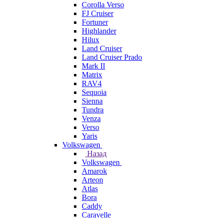
Corolla Verso
FJ Cruiser
Fortuner
Highlander
Hilux
Land Cruiser
Land Cruiser Prado
Mark II
Matrix
RAV4
Sequoia
Sienna
Tundra
Venza
Verso
Yaris
Volkswagen
Назад
Volkswagen
Amarok
Arteon
Atlas
Bora
Caddy
Caravelle