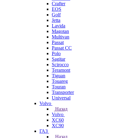
Crafter
EOS
Golf
Jetta
Lavida
Magotan
Multivan
Passat
Passat CC
Polo
Sagitar
Scirocco
Teramont
Tiguan
Touareg
Touran
Transporter
Universal
Volvo
Назад
Volvo
XC60
XC90
ГАЗ
Назад