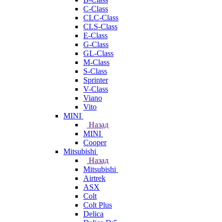
C-Class
CLC-Class
CLS-Class
E-Class
G-Class
GL-Class
M-Class
S-Class
Sprinter
V-Class
Viano
Vito
MINI
Назад
MINI
Cooper
Mitsubishi
Назад
Mitsubishi
Airtrek
ASX
Colt
Colt Plus
Delica