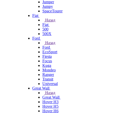
Jumper
Jumpy
SpaceTourer
Fiat
Назад
Fiat
500
500X
Ford
Назад
Ford
EcoSport
Fiesta
Focus
Kuga
Mondeo
Ranger
Transit
Universal
Great Wall
Назад
Great Wall
Hover H3
Hover H5
Hover H6