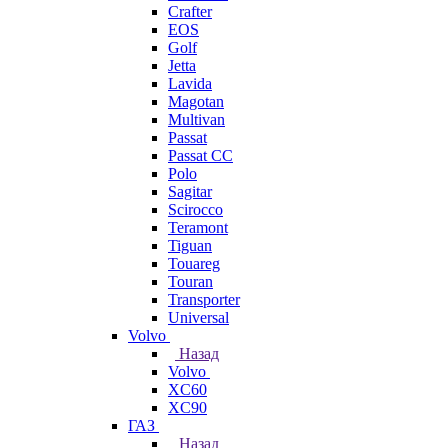
Crafter
EOS
Golf
Jetta
Lavida
Magotan
Multivan
Passat
Passat CC
Polo
Sagitar
Scirocco
Teramont
Tiguan
Touareg
Touran
Transporter
Universal
Volvo
Назад
Volvo
XC60
XC90
ГАЗ
Назад