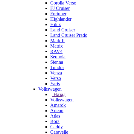
Corolla Verso
FJ Cruiser
Fortuner
Highlander
Hilux
Land Cruiser
Land Cruiser Prado
Mark II
Matrix
RAV4
Sequoia
Sienna
Tundra
Venza
Verso
Yaris
Volkswagen
Назад
Volkswagen
Amarok
Arteon
Atlas
Bora
Caddy
Caravelle