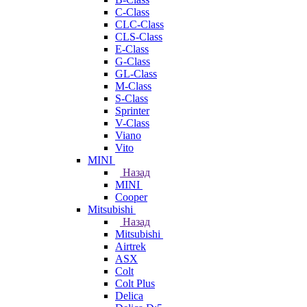
C-Class
CLC-Class
CLS-Class
E-Class
G-Class
GL-Class
M-Class
S-Class
Sprinter
V-Class
Viano
Vito
MINI
Назад
MINI
Cooper
Mitsubishi
Назад
Mitsubishi
Airtrek
ASX
Colt
Colt Plus
Delica