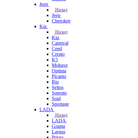
Jeep
Назад
Jeep
Cherokee
Kia
Назад
Kia
Carnival
Ceed
Cerato
K5
Mohave
Optima
Picanto
Rio
Seltos
Sorento
Soul
Sportage
LADA
Назад
LADA
Granta
Largus
Priora