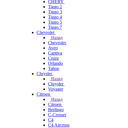
CHERY
Tiggo 2
Tiggo 3
Tiggo 4
Tiggo 5
Tiggo 7
Chevrolet
Назад
Chevrolet
Aveo
Captiva
Cruze
Orlando
Tahoe
Chrysler
Назад
Chrysler
Voyager
Citroen
Назад
Citroen
Berlingo
C-Crosser
C4
C4 Aircross