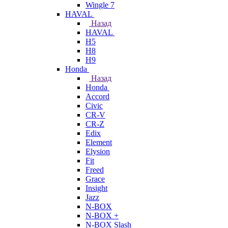
Wingle 7
HAVAL
Назад
HAVAL
H5
H8
H9
Honda
Назад
Honda
Accord
Civic
CR-V
CR-Z
Edix
Element
Elysion
Fit
Freed
Grace
Insight
Jazz
N-BOX
N-BOX +
N-BOX Slash