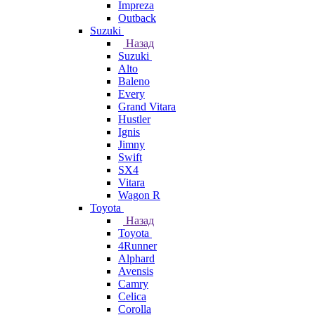
Impreza
Outback
Suzuki
Назад
Suzuki
Alto
Baleno
Every
Grand Vitara
Hustler
Ignis
Jimny
Swift
SX4
Vitara
Wagon R
Toyota
Назад
Toyota
4Runner
Alphard
Avensis
Camry
Celica
Corolla