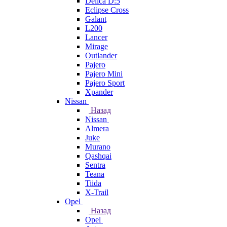
Delica D:5
Eclipse Cross
Galant
L200
Lancer
Mirage
Outlander
Pajero
Pajero Mini
Pajero Sport
Xpander
Nissan
Назад
Nissan
Almera
Juke
Murano
Qashqai
Sentra
Teana
Tiida
X-Trail
Opel
Назад
Opel