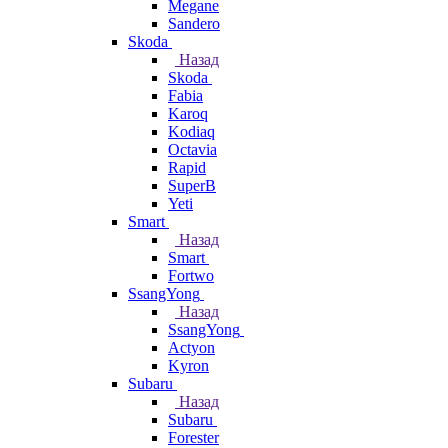
Megane
Sandero
Skoda
Назад
Skoda
Fabia
Karoq
Kodiaq
Octavia
Rapid
SuperB
Yeti
Smart
Назад
Smart
Fortwo
SsangYong
Назад
SsangYong
Actyon
Kyron
Subaru
Назад
Subaru
Forester