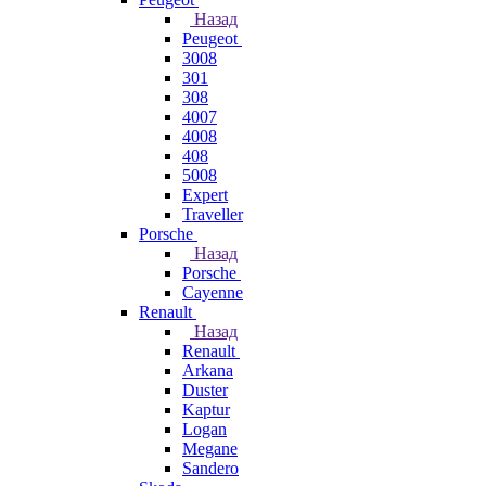
Назад
Peugeot
3008
301
308
4007
4008
408
5008
Expert
Traveller
Porsche
Назад
Porsche
Cayenne
Renault
Назад
Renault
Arkana
Duster
Kaptur
Logan
Megane
Sandero