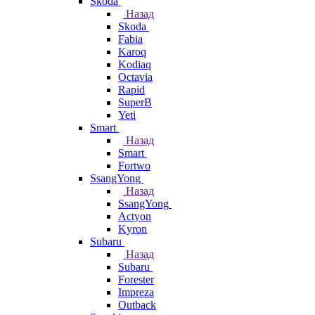
Skoda
Назад
Skoda
Fabia
Karoq
Kodiaq
Octavia
Rapid
SuperB
Yeti
Smart
Назад
Smart
Fortwo
SsangYong
Назад
SsangYong
Actyon
Kyron
Subaru
Назад
Subaru
Forester
Impreza
Outback