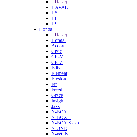
Назад
HAVAL
H5
H8
H9
Honda
Назад
Honda
Accord
Civic
CR-V
CR-Z
Edix
Element
Elysion
Fit
Freed
Grace
Insight
Jazz
N-BOX
N-BOX +
N-BOX Slash
N-ONE
N-WGN