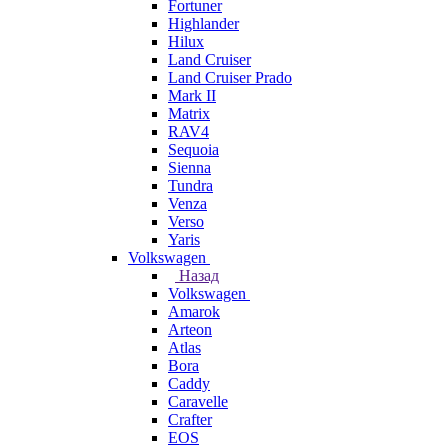
Fortuner
Highlander
Hilux
Land Cruiser
Land Cruiser Prado
Mark II
Matrix
RAV4
Sequoia
Sienna
Tundra
Venza
Verso
Yaris
Volkswagen
Назад
Volkswagen
Amarok
Arteon
Atlas
Bora
Caddy
Caravelle
Crafter
EOS