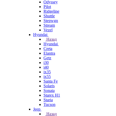
Odyssey
Pilot
Ridgeline
Shuttle
Stepwgn
Stream
Vezel
Hyundai
Назад
Hyundai
Creta
Elantra
Getz
i30
i40
ix35
ix55
Santa Fe
Solaris
Sonata
Starex H1
Staria
Tucson
Jeep
Назад