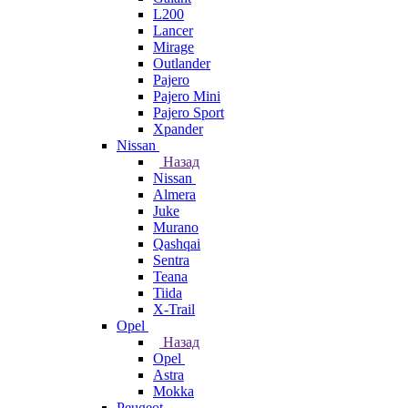
L200
Lancer
Mirage
Outlander
Pajero
Pajero Mini
Pajero Sport
Xpander
Nissan
Назад
Nissan
Almera
Juke
Murano
Qashqai
Sentra
Teana
Tiida
X-Trail
Opel
Назад
Opel
Astra
Mokka
Peugeot