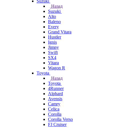
Suzuki
Назад
Suzuki
Alto
Baleno
Every
Grand Vitara
Hustler
Ignis
Jimny
Swift
SX4
Vitara
Wagon R
Toyota
Назад
Toyota
4Runner
Alphard
Avensis
Camry
Celica
Corolla
Corolla Verso
FJ Cruiser