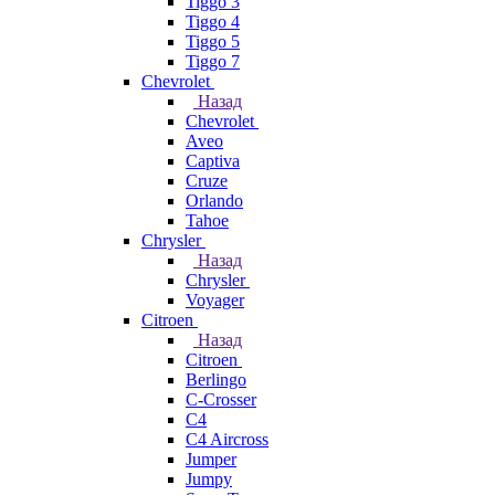
Tiggo 3
Tiggo 4
Tiggo 5
Tiggo 7
Chevrolet
Назад
Chevrolet
Aveo
Captiva
Cruze
Orlando
Tahoe
Chrysler
Назад
Chrysler
Voyager
Citroen
Назад
Citroen
Berlingo
C-Crosser
C4
C4 Aircross
Jumper
Jumpy