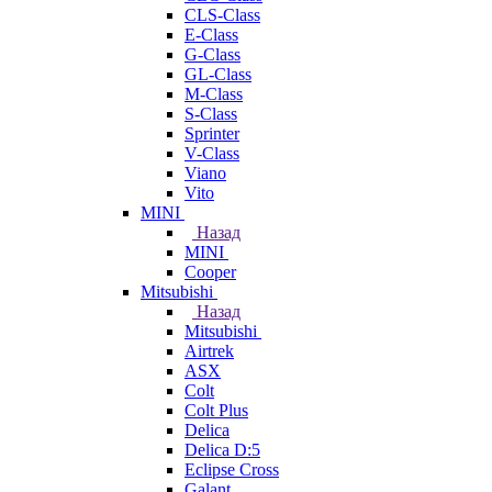
CLS-Class
E-Class
G-Class
GL-Class
M-Class
S-Class
Sprinter
V-Class
Viano
Vito
MINI
Назад
MINI
Cooper
Mitsubishi
Назад
Mitsubishi
Airtrek
ASX
Colt
Colt Plus
Delica
Delica D:5
Eclipse Cross
Galant