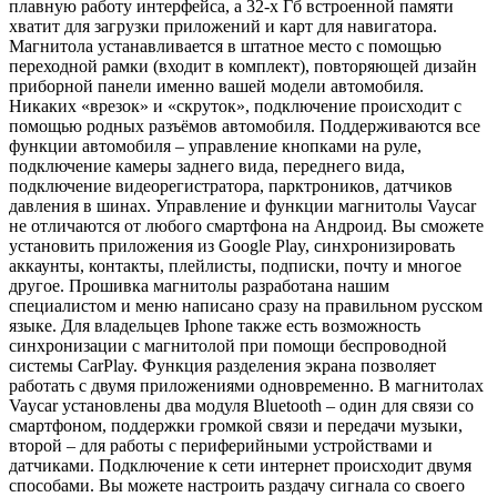
плавную работу интерфейса, а 32-х Гб встроенной памяти
хватит для загрузки приложений и карт для навигатора.
Магнитола устанавливается в штатное место с помощью
переходной рамки (входит в комплект), повторяющей дизайн
приборной панели именно вашей модели автомобиля.
Никаких «врезок» и «скруток», подключение происходит с
помощью родных разъёмов автомобиля. Поддерживаются все
функции автомобиля – управление кнопками на руле,
подключение камеры заднего вида, переднего вида,
подключение видеорегистратора, парктроников, датчиков
давления в шинах. Управление и функции магнитолы Vaycar
не отличаются от любого смартфона на Андроид. Вы сможете
установить приложения из Google Play, синхронизировать
аккаунты, контакты, плейлисты, подписки, почту и многое
другое. Прошивка магнитолы разработана нашим
специалистом и меню написано сразу на правильном русском
языке. Для владельцев Iphone также есть возможность
синхронизации с магнитолой при помощи беспроводной
системы CarPlay. Функция разделения экрана позволяет
работать с двумя приложениями одновременно. В магнитолах
Vaycar установлены два модуля Bluetooth – один для связи со
смартфоном, поддержки громкой связи и передачи музыки,
второй – для работы с периферийными устройствами и
датчиками. Подключение к сети интернет происходит двумя
способами. Вы можете настроить раздачу сигнала со своего