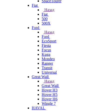
SpaceTourer
Fiat
Назад
Fiat
500
500X
Ford
Назад
Ford
EcoSport
Fiesta
Focus
Kuga
Mondeo
Ranger
Transit
Universal
Great Wall
Назад
Great Wall
Hover H3
Hover H5
Hover H6
Wingle 7
HAVAL