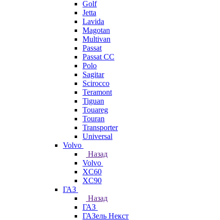
Golf
Jetta
Lavida
Magotan
Multivan
Passat
Passat CC
Polo
Sagitar
Scirocco
Teramont
Tiguan
Touareg
Touran
Transporter
Universal
Volvo
Назад
Volvo
XC60
XC90
ГАЗ
Назад
ГАЗ
ГАЗель Некст