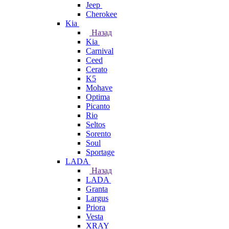
Jeep
Cherokee
Kia
Назад
Kia
Carnival
Ceed
Cerato
K5
Mohave
Optima
Picanto
Rio
Seltos
Sorento
Soul
Sportage
LADA
Назад
LADA
Granta
Largus
Priora
Vesta
XRAY