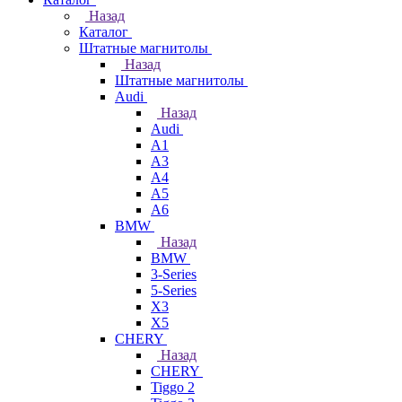
Назад
Каталог
Штатные магнитолы
Назад
Штатные магнитолы
Audi
Назад
Audi
A1
A3
A4
A5
A6
BMW
Назад
BMW
3-Series
5-Series
X3
X5
CHERY
Назад
CHERY
Tiggo 2