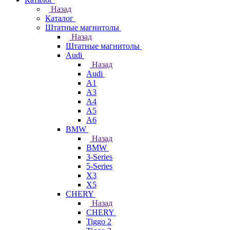
Назад
Каталог
Штатные магнитолы
Назад
Штатные магнитолы
Audi
Назад
Audi
A1
A3
A4
A5
A6
BMW
Назад
BMW
3-Series
5-Series
X3
X5
CHERY
Назад
CHERY
Tiggo 2