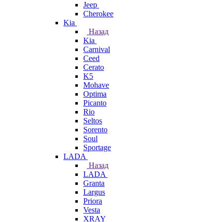
Jeep
Cherokee
Kia
Назад
Kia
Carnival
Ceed
Cerato
K5
Mohave
Optima
Picanto
Rio
Seltos
Sorento
Soul
Sportage
LADA
Назад
LADA
Granta
Largus
Priora
Vesta
XRAY