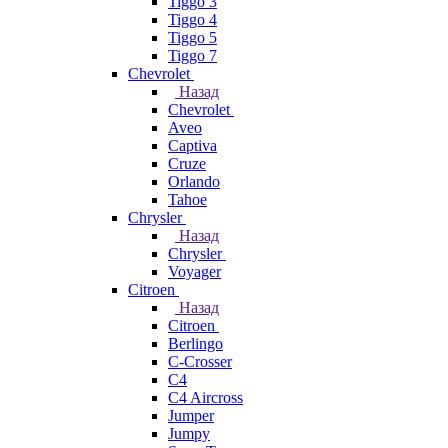
Tiggo 3
Tiggo 4
Tiggo 5
Tiggo 7
Chevrolet
Назад
Chevrolet
Aveo
Captiva
Cruze
Orlando
Tahoe
Chrysler
Назад
Chrysler
Voyager
Citroen
Назад
Citroen
Berlingo
C-Crosser
C4
C4 Aircross
Jumper
Jumpy