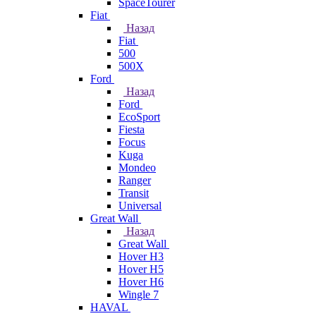
SpaceTourer
Fiat
Назад
Fiat
500
500X
Ford
Назад
Ford
EcoSport
Fiesta
Focus
Kuga
Mondeo
Ranger
Transit
Universal
Great Wall
Назад
Great Wall
Hover H3
Hover H5
Hover H6
Wingle 7
HAVAL