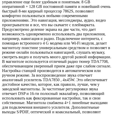
управление еще более удобным и понятным. 8 GB
оперативной + 128 GB постоянной памяти и новейший очень
быстрый 8-ми ядерный процессор 7862S, позволяют
комфортно пользоваться любыми современными
приложениями. Это навигация, мессенджеры, аудио, видео
проигрыватели и все, что вы скачаете с плеймаркета.
Предусмотрено деление экрана на две части, что дает
возможность одновременно использовать два приложения,
например, навигация и радио. Подключение интернета, с
помощью встроенного 4 G модема или Wi-Fi модуля, делает
магнитолу поистине универсальным средством и позволяет в
режиме онлайн пользоваться навигацией, слушать музыку,
смотреть видео и получать много другой разной информации.
В магнитоле используется отличный радио тюнер TDA7708,
обеспечивающим уверенный прием даже при слабом сигнале.
Настройка станций производится в автоматическом или
ручном режиме. За воспроизведение звука отвечает
аналоговый усилитель TDA7850 , 4x45W. Это обеспечивает
достойное качество, которое, как правило, лучше, чем у
заводской магнитолы. За частотные регулировки звука
отвечает DSP и 16-ти полосный эквалайзер, позволяющий
использовать как фиксированные настройки, так и свои
собственные. Магнитола снабжена 4+1 линейные выходами
для подключения внешнего усилителя. Дополнитеьные
выходы S/PDIF, оптический и коаксиальный, позволяют