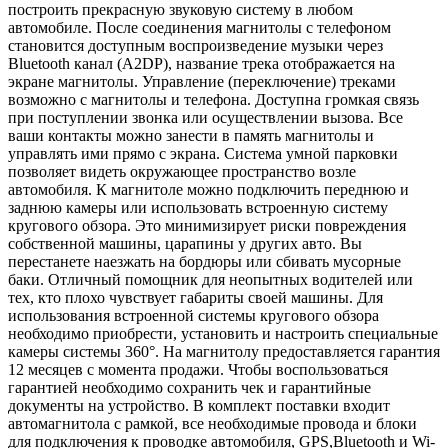
построить прекрасную звуковую систему в любом
автомобиле. После соединения магнитолы с телефоном
становится доступным воспроизведение музыки через
Bluetooth канал (A2DP), название трека отображается на
экране магнитолы. Управление (переключение) треками
возможно с магнитолы и телефона. Доступна громкая связь
при поступлении звонка или осуществлении вызова. Все
ваши контакты можно занести в память магнитолы и
управлять ими прямо с экрана. Система умной парковки
позволяет видеть окружающее пространство возле
автомобиля. К магнитоле можно подключить переднюю и
заднюю камеры или использовать встроенную систему
кругового обзора. Это минимизирует риски повреждения
собственной машины, царапины у других авто. Вы
перестанете наезжать на бордюры или сбивать мусорные
баки. Отличный помощник для неопытных водителей или
тех, кто плохо чувствует габариты своей машины. Для
использования встроенной системы кругового обзора
необходимо приобрести, установить и настроить специальные
камеры системы 360°. На магнитолу предоставляется гарантия
12 месяцев с момента продажи. Чтобы воспользоваться
гарантией необходимо сохранить чек и гарантийные
документы на устройство. В комплект поставки входит
автомагнитола с рамкой, все необходимые провода и блоки
для подключения к проводке автомобиля, GPS,Bluetooth и Wi-