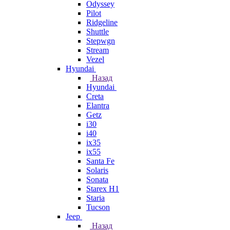
Odyssey
Pilot
Ridgeline
Shuttle
Stepwgn
Stream
Vezel
Hyundai
Назад
Hyundai
Creta
Elantra
Getz
i30
i40
ix35
ix55
Santa Fe
Solaris
Sonata
Starex H1
Staria
Tucson
Jeep
Назад