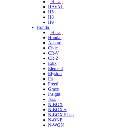
Назад
HAVAL
H5
H8
H9
Honda
Назад
Honda
Accord
Civic
CR-V
CR-Z
Edix
Element
Elysion
Fit
Freed
Grace
Insight
Jazz
N-BOX
N-BOX +
N-BOX Slash
N-ONE
N-WGN