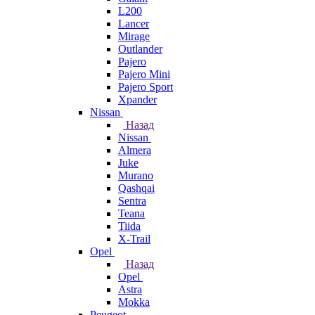
L200
Lancer
Mirage
Outlander
Pajero
Pajero Mini
Pajero Sport
Xpander
Nissan
Назад
Nissan
Almera
Juke
Murano
Qashqai
Sentra
Teana
Tiida
X-Trail
Opel
Назад
Opel
Astra
Mokka
Peugeot