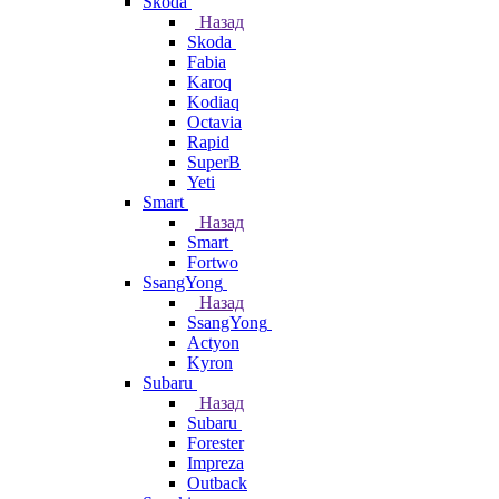
Skoda
Назад
Skoda
Fabia
Karoq
Kodiaq
Octavia
Rapid
SuperB
Yeti
Smart
Назад
Smart
Fortwo
SsangYong
Назад
SsangYong
Actyon
Kyron
Subaru
Назад
Subaru
Forester
Impreza
Outback