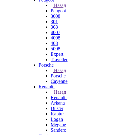
Назад
Peugeot
3008
301
308
4007
4008
408
5008
Expert
Traveller
Porsche
Назад
Porsche
Cayenne
Renault
Назад
Renault
Arkana
Duster
Kaptur
Logan
Megane
Sandero