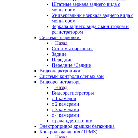
Штатные зеркала заднего вида с
монитором
Универсальные зеркала заднего вида с
монитором
Зеркала заднего вида с монитором и
регистратором
Системы парковки
Назад
Системы парковки
Задние
Передние
Передние / Задние
Видеопарктроники
Системы контроля слепых зон
Видеорегистраторы
Назад
Видеорегистраторы
с 1 камерой
с 2 камерами
с 3 камерами
с 4 камерами
с радар-детектором
Электропривод крышки багажника
Контроль давления (TPMS)
Назад