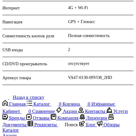
4G + Wi-Fi
Интернет
GPS + Глонасс
Навигация
Полная совместимость
Совместимость кнопок руля
2
USB входы
отсутствует
CD/DVD проигрыватель
VA47-0130-09VO8_2HD
Артикул товара
Назад к списку
Главная
Каталог
0
Корзина
0
Избранные
Кабинет
0
Сравнение
Акции
Контакты
Услуги
Бренды
Отзывы
Компания
Лицензии
Документы
Реквизиты
Поиск
Блог
Обзоры
Каталог
Акции