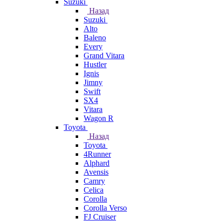
Suzuki
Назад
Suzuki
Alto
Baleno
Every
Grand Vitara
Hustler
Ignis
Jimny
Swift
SX4
Vitara
Wagon R
Toyota
Назад
Toyota
4Runner
Alphard
Avensis
Camry
Celica
Corolla
Corolla Verso
FJ Cruiser