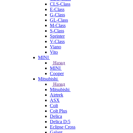
CLS-Class
E-Class
G-Class
GL-Class
M-Class
S-Class
Sprinter
V-Class
Viano
Vito
MINI
Назад
MINI
Cooper
Mitsubishi
Назад
Mitsubishi
Airtrek
ASX
Colt
Colt Plus
Delica
Delica D:5
Eclipse Cross
Galant