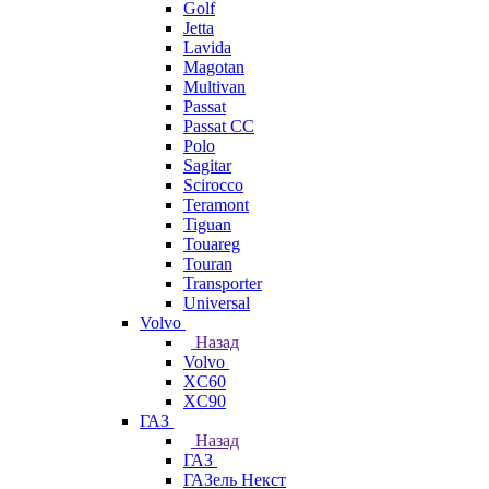
Golf
Jetta
Lavida
Magotan
Multivan
Passat
Passat CC
Polo
Sagitar
Scirocco
Teramont
Tiguan
Touareg
Touran
Transporter
Universal
Volvo
Назад
Volvo
XC60
XC90
ГАЗ
Назад
ГАЗ
ГАЗель Некст