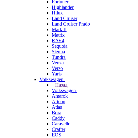
Fortuner
Highlander
Hilux
Land Cruiser
Land Cruiser Prado
Mark II
Matrix
RAV4
Sequoia
Sienna
Tundra
Venza
Verso
Yaris
Volkswagen
Назад
Volkswagen
Amarok
Arteon
Atlas
Bora
Caddy
Caravelle
Crafter
EOS