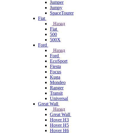
Jumper
Jumpy
SpaceTourer
Fiat
Назад
Fiat
500
500X
Ford
Назад
Ford
EcoSport
Fiesta
Focus
Kuga
Mondeo
Ranger
Transit
Universal
Great Wall
Назад
Great Wall
Hover H3
Hover H5
Hover H6