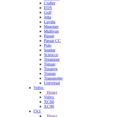
Crafter
EOS
Golf
Jetta
Lavida
Magotan
Multivan
Passat
Passat CC
Polo
Sagitar
Scirocco
Teramont
Tiguan
Touareg
Touran
Transporter
Universal
Volvo
Назад
Volvo
XC60
XC90
ГАЗ
Назад