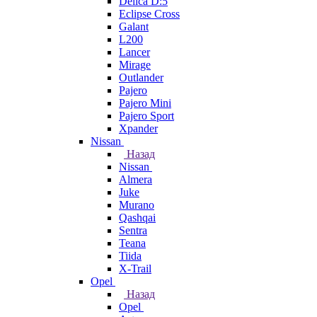
Delica D:5
Eclipse Cross
Galant
L200
Lancer
Mirage
Outlander
Pajero
Pajero Mini
Pajero Sport
Xpander
Nissan
Назад
Nissan
Almera
Juke
Murano
Qashqai
Sentra
Teana
Tiida
X-Trail
Opel
Назад
Opel