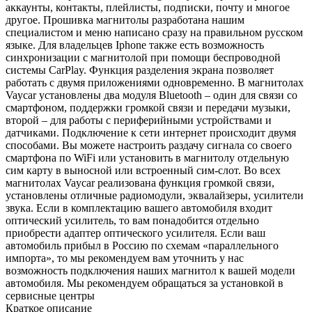
аккаунты, контакты, плейлисты, подписки, почту и многое
другое. Прошивка магнитолы разработана нашим
специалистом и меню написано сразу на правильном русском
языке. Для владельцев Iphone также есть возможность
синхронизации с магнитолой при помощи беспроводной
системы CarPlay. Функция разделения экрана позволяет
работать с двумя приложениями одновременно. В магнитолах
Vaycar установлены два модуля Bluetooth – один для связи со
смартфоном, поддержки громкой связи и передачи музыки,
второй – для работы с периферийными устройствами и
датчиками. Подключение к сети интернет происходит двумя
способами. Вы можете настроить раздачу сигнала со своего
смартфона по WiFi или установить в магнитолу отдельную
сим карту в выносной или встроенный сим-слот. Во всех
магнитолах Vaycar реализована функция громкой связи,
установлены отличные радиомодули, эквалайзеры, усилители
звука. Если в комплектацию вашего автомобиля входит
оптический усилитель, то вам понадобится отдельно
приобрести адаптер оптического усилителя. Если ваш
автомобиль прибыл в Россию по схемам «параллельного
импорта», то мы рекомендуем вам уточнить у нас
возможность подключения наших магнитол к вашей модели
автомобиля. Мы рекомендуем обращаться за установкой в
сервисные центры
Краткое описание