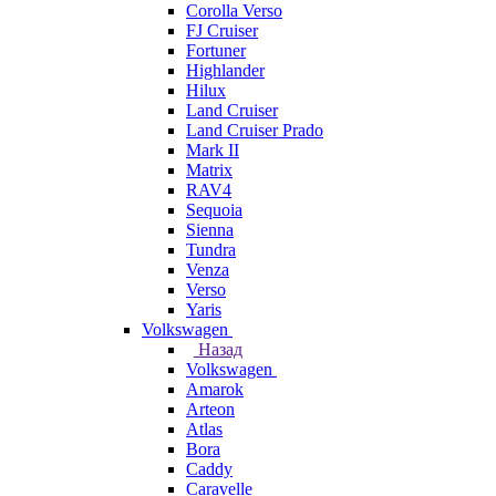
Corolla Verso
FJ Cruiser
Fortuner
Highlander
Hilux
Land Cruiser
Land Cruiser Prado
Mark II
Matrix
RAV4
Sequoia
Sienna
Tundra
Venza
Verso
Yaris
Volkswagen
Назад
Volkswagen
Amarok
Arteon
Atlas
Bora
Caddy
Caravelle