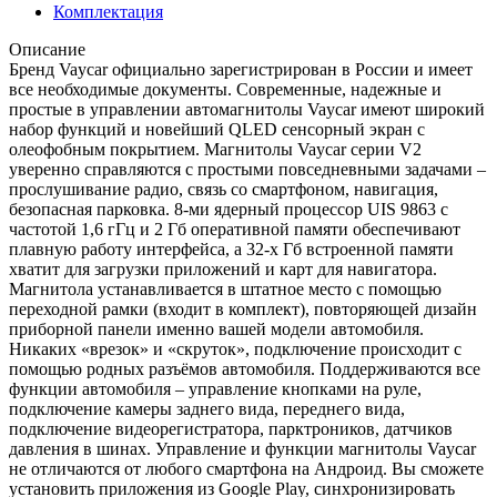
Комплектация
Описание
Бренд Vaycar официально зарегистрирован в России и имеет
все необходимые документы. Современные, надежные и
простые в управлении автомагнитолы Vaycar имеют широкий
набор функций и новейший QLED сенсорный экран с
олеофобным покрытием. Магнитолы Vaycar серии V2
уверенно справляются с простыми повседневными задачами –
прослушивание радио, связь со смартфоном, навигация,
безопасная парковка. 8-ми ядерный процессор UIS 9863 с
частотой 1,6 гГц и 2 Гб оперативной памяти обеспечивают
плавную работу интерфейса, а 32-х Гб встроенной памяти
хватит для загрузки приложений и карт для навигатора.
Магнитола устанавливается в штатное место с помощью
переходной рамки (входит в комплект), повторяющей дизайн
приборной панели именно вашей модели автомобиля.
Никаких «врезок» и «скруток», подключение происходит с
помощью родных разъёмов автомобиля. Поддерживаются все
функции автомобиля – управление кнопками на руле,
подключение камеры заднего вида, переднего вида,
подключение видеорегистратора, парктроников, датчиков
давления в шинах. Управление и функции магнитолы Vaycar
не отличаются от любого смартфона на Андроид. Вы сможете
установить приложения из Google Play, синхронизировать