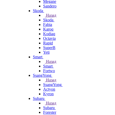
Megane
Sandero
Skoda
Назад
Skoda
Fabia
Karoq
Kodiaq
Octavia
Rapid
SuperB
Yeti
Smart
Назад
Smart
Fortwo
SsangYong
Назад
SsangYong
Actyon
Kyron
Subaru
Назад
Subaru
Forester