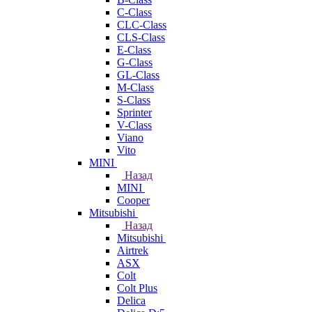
C-Class
CLC-Class
CLS-Class
E-Class
G-Class
GL-Class
M-Class
S-Class
Sprinter
V-Class
Viano
Vito
MINI
Назад
MINI
Cooper
Mitsubishi
Назад
Mitsubishi
Airtrek
ASX
Colt
Colt Plus
Delica