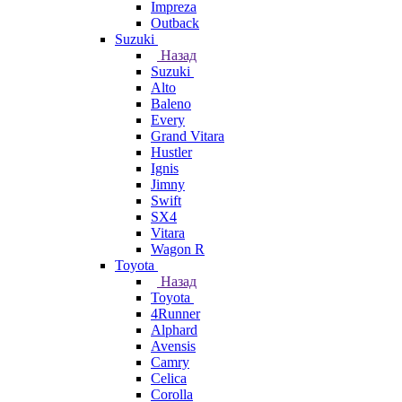
Impreza
Outback
Suzuki
Назад
Suzuki
Alto
Baleno
Every
Grand Vitara
Hustler
Ignis
Jimny
Swift
SX4
Vitara
Wagon R
Toyota
Назад
Toyota
4Runner
Alphard
Avensis
Camry
Celica
Corolla