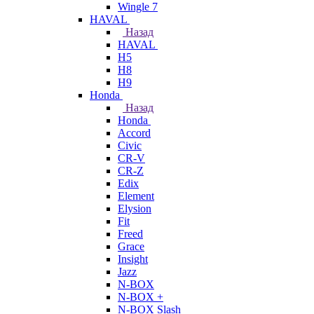
Wingle 7
HAVAL
Назад
HAVAL
H5
H8
H9
Honda
Назад
Honda
Accord
Civic
CR-V
CR-Z
Edix
Element
Elysion
Fit
Freed
Grace
Insight
Jazz
N-BOX
N-BOX +
N-BOX Slash