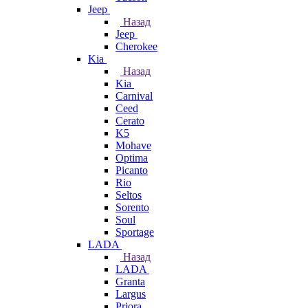
Jeep
Назад
Jeep
Cherokee
Kia
Назад
Kia
Carnival
Ceed
Cerato
K5
Mohave
Optima
Picanto
Rio
Seltos
Sorento
Soul
Sportage
LADA
Назад
LADA
Granta
Largus
Priora