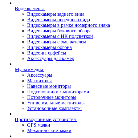
Видеокамеры
Видеокамеры заднего вида
Видеокамеры переднего вида
Видеокамеры в рамке номерного знака
Видеокамеры бокового обзора
Видеокамеры с ИК подсветкой
Видеокамеры с омывателем
Видеокамеры обгона
Видеоинтерфейсы
Аксессуары для камер
Мультимедиа
Аксессуары
Магнитолы
Навесные мониторы
Подголовники с мониторами
Потолочные мониторы
Универсальные магнитолы
Установочные комплекты
Противоугонные устройства
GPS маяки
Механические замки