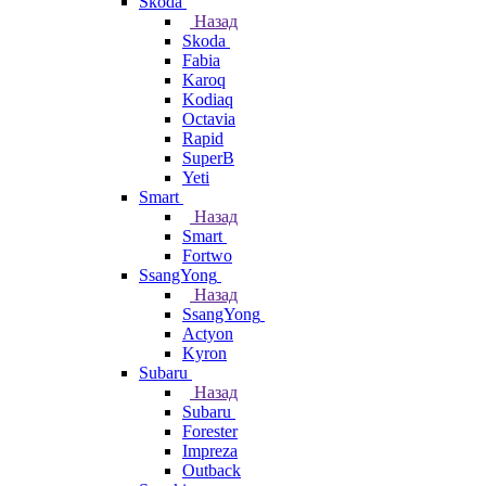
Skoda
Назад
Skoda
Fabia
Karoq
Kodiaq
Octavia
Rapid
SuperB
Yeti
Smart
Назад
Smart
Fortwo
SsangYong
Назад
SsangYong
Actyon
Kyron
Subaru
Назад
Subaru
Forester
Impreza
Outback