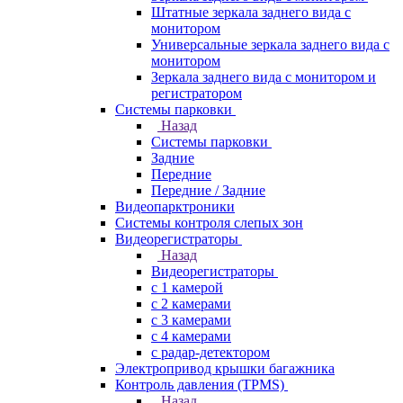
Штатные зеркала заднего вида с
монитором
Универсальные зеркала заднего вида с
монитором
Зеркала заднего вида с монитором и
регистратором
Системы парковки
Назад
Системы парковки
Задние
Передние
Передние / Задние
Видеопарктроники
Системы контроля слепых зон
Видеорегистраторы
Назад
Видеорегистраторы
с 1 камерой
с 2 камерами
с 3 камерами
с 4 камерами
с радар-детектором
Электропривод крышки багажника
Контроль давления (TPMS)
Назад