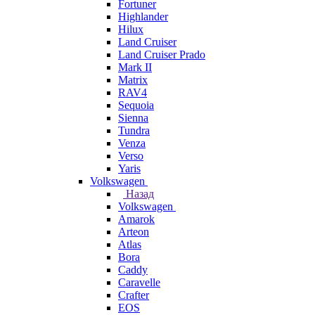
Fortuner
Highlander
Hilux
Land Cruiser
Land Cruiser Prado
Mark II
Matrix
RAV4
Sequoia
Sienna
Tundra
Venza
Verso
Yaris
Volkswagen
Назад
Volkswagen
Amarok
Arteon
Atlas
Bora
Caddy
Caravelle
Crafter
EOS