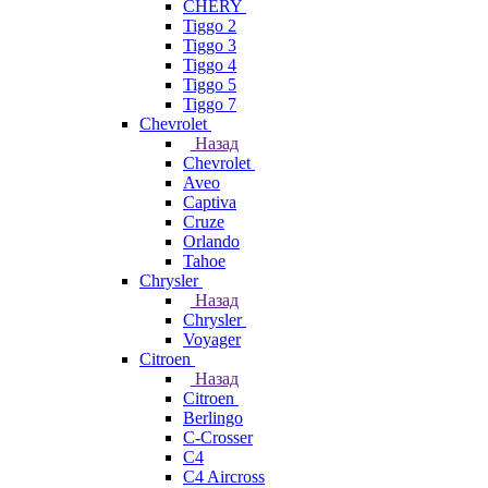
CHERY
Tiggo 2
Tiggo 3
Tiggo 4
Tiggo 5
Tiggo 7
Chevrolet
Назад
Chevrolet
Aveo
Captiva
Cruze
Orlando
Tahoe
Chrysler
Назад
Chrysler
Voyager
Citroen
Назад
Citroen
Berlingo
C-Crosser
C4
C4 Aircross