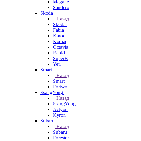
Megane
Sandero
Skoda
Назад
Skoda
Fabia
Karoq
Kodiaq
Octavia
Rapid
SuperB
Yeti
Smart
Назад
Smart
Fortwo
SsangYong
Назад
SsangYong
Actyon
Kyron
Subaru
Назад
Subaru
Forester