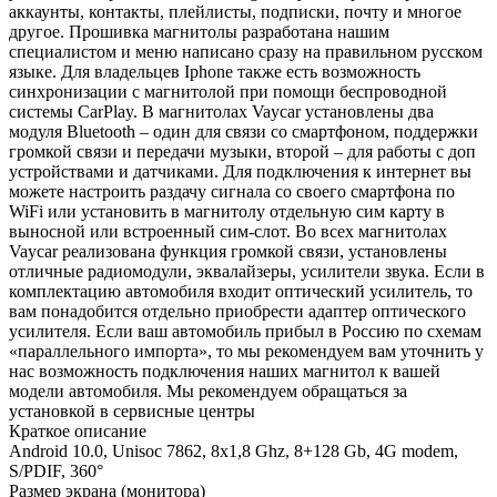
аккаунты, контакты, плейлисты, подписки, почту и многое
другое. Прошивка магнитолы разработана нашим
специалистом и меню написано сразу на правильном русском
языке. Для владельцев Iphone также есть возможность
синхронизации с магнитолой при помощи беспроводной
системы CarPlay. В магнитолах Vaycar установлены два
модуля Bluetooth – один для связи со смартфоном, поддержки
громкой связи и передачи музыки, второй – для работы с доп
устройствами и датчиками. Для подключения к интернет вы
можете настроить раздачу сигнала со своего смартфона по
WiFi или установить в магнитолу отдельную сим карту в
выносной или встроенный сим-слот. Во всех магнитолах
Vaycar реализована функция громкой связи, установлены
отличные радиомодули, эквалайзеры, усилители звука. Если в
комплектацию автомобиля входит оптический усилитель, то
вам понадобится отдельно приобрести адаптер оптического
усилителя. Если ваш автомобиль прибыл в Россию по схемам
«параллельного импорта», то мы рекомендуем вам уточнить у
нас возможность подключения наших магнитол к вашей
модели автомобиля. Мы рекомендуем обращаться за
установкой в сервисные центры
Краткое описание
Android 10.0, Unisoc 7862, 8х1,8 Ghz, 8+128 Gb, 4G modem,
S/PDIF, 360°
Размер экрана (монитора)