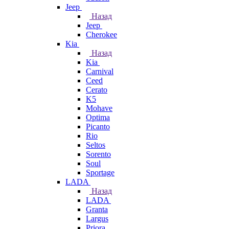
Jeep
Назад
Jeep
Cherokee
Kia
Назад
Kia
Carnival
Ceed
Cerato
K5
Mohave
Optima
Picanto
Rio
Seltos
Sorento
Soul
Sportage
LADA
Назад
LADA
Granta
Largus
Priora