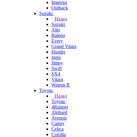
Impreza
Outback
Suzuki
Назад
Suzuki
Alto
Baleno
Every
Grand Vitara
Hustler
Ignis
Jimny
Swift
SX4
Vitara
Wagon R
Toyota
Назад
Toyota
4Runner
Alphard
Avensis
Camry
Celica
Corolla