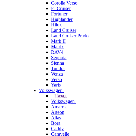
Corolla Verso
FJ Cruiser
Fortuner
Highlander
Hilux
Land Cruiser
Land Cruiser Prado
Mark II
Matrix
RAV4
Sequoia
Sienna
Tundra
Venza
Verso
Yaris
Volkswagen
Назад
Volkswagen
Amarok
Arteon
Atlas
Bora
Caddy
Caravelle