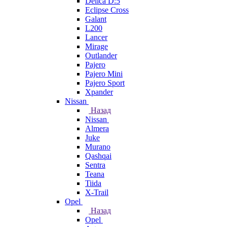
Delica D:5
Eclipse Cross
Galant
L200
Lancer
Mirage
Outlander
Pajero
Pajero Mini
Pajero Sport
Xpander
Nissan
Назад
Nissan
Almera
Juke
Murano
Qashqai
Sentra
Teana
Tiida
X-Trail
Opel
Назад
Opel