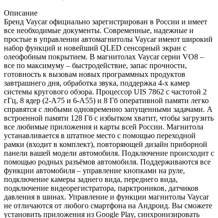
Описание
Бренд Vaycar официально зарегистрирован в России и имеет
все необходимые документы. Современные, надежные и
простые в управлении автомагнитолы Vaycar имеют широкий
набор функций и новейший QLED сенсорный экран с
олеофобным покрытием. В магнитолах Vaycar серии VО8 –
все по максимуму – быстродействие, запас прочности,
готовность к вызовам новых программных продуктов
завтрашнего дня, обработка звука, поддержка 4-х камер
системы кругового обзора. Процессор UIS 7862 с частотой 2
гГц, 8 ядер (2-А75 и 6-А55) и 8 Гб оперативной памяти легко
справятся с любыми одновременно запущенными задачами. А
встроенной памяти 128 Гб с избытком хватит, чтобы загрузить
все любимые приложения и карты всей России. Магнитола
устанавливается в штатное место с помощью переходной
рамки (входит в комплект), повторяющей дизайн приборной
панели вашей модели автомобиля. Подключение происходит с
помощью родных разъёмов автомобиля. Поддерживаются все
функции автомобиля – управление кнопками на руле,
подключение камеры заднего вида, переднего вида,
подключение видеорегистратора, парктроников, датчиков
давления в шинах. Управление и функции магнитолы Vaycar
не отличаются от любого смартфона на Андроид. Вы сможете
установить приложения из Google Play, синхронизировать