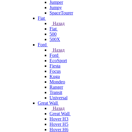
Jumper
Jumpy
SpaceTourer
Fiat
Назад
Fiat
500
500X
Ford
Назад
Ford
EcoSport
Fiesta
Focus
Kuga
Mondeo
Ranger
Transit
Universal
Great Wall
Назад
Great Wall
Hover H3
Hover H5
Hover H6