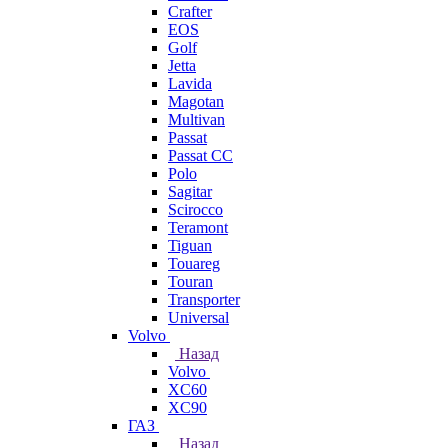
Crafter
EOS
Golf
Jetta
Lavida
Magotan
Multivan
Passat
Passat CC
Polo
Sagitar
Scirocco
Teramont
Tiguan
Touareg
Touran
Transporter
Universal
Volvo
Назад
Volvo
XC60
XC90
ГАЗ
Назад