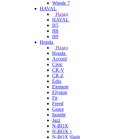
Wingle 7
HAVAL
Назад
HAVAL
H5
H8
H9
Honda
Назад
Honda
Accord
Civic
CR-V
CR-Z
Edix
Element
Elysion
Fit
Freed
Grace
Insight
Jazz
N-BOX
N-BOX +
N-BOX Slash