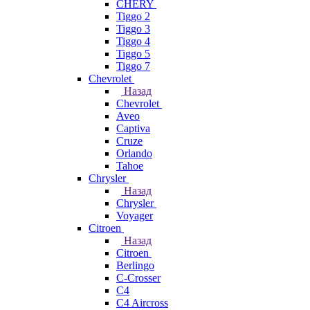
CHERY
Tiggo 2
Tiggo 3
Tiggo 4
Tiggo 5
Tiggo 7
Chevrolet
Назад
Chevrolet
Aveo
Captiva
Cruze
Orlando
Tahoe
Chrysler
Назад
Chrysler
Voyager
Citroen
Назад
Citroen
Berlingo
C-Crosser
C4
C4 Aircross