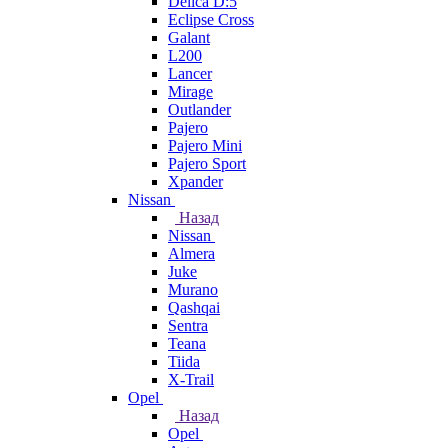
Delica D:5
Eclipse Cross
Galant
L200
Lancer
Mirage
Outlander
Pajero
Pajero Mini
Pajero Sport
Xpander
Nissan
Назад
Nissan
Almera
Juke
Murano
Qashqai
Sentra
Teana
Tiida
X-Trail
Opel
Назад
Opel