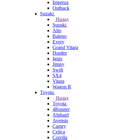
Impreza
Outback
Suzuki
Назад
Suzuki
Alto
Baleno
Every
Grand Vitara
Hustler
Ignis
Jimny
Swift
SX4
Vitara
Wagon R
Toyota
Назад
Toyota
4Runner
Alphard
Avensis
Camry
Celica
Corolla