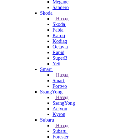
Megane
Sandero
Skoda
Назад
Skoda
Fabia
Karoq
Kodiaq
Octavia
Rapid
SuperB
Yeti
Smart
Назад
Smart
Fortwo
SsangYong
Назад
SsangYong
Actyon
Kyron
Subaru
Назад
Subaru
Forester