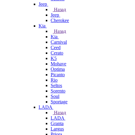
Jeep
Назад
Jeep
Cherokee
Kia
Назад
Kia
Carnival
Ceed
Cerato
K5
Mohave
Optima
Picanto
Rio
Seltos
Sorento
Soul
Sportage
LADA
Назад
LADA
Granta
Largus
Priora