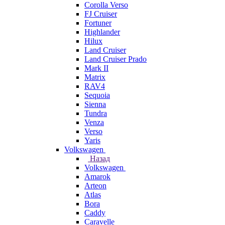
Corolla Verso
FJ Cruiser
Fortuner
Highlander
Hilux
Land Cruiser
Land Cruiser Prado
Mark II
Matrix
RAV4
Sequoia
Sienna
Tundra
Venza
Verso
Yaris
Volkswagen
Назад
Volkswagen
Amarok
Arteon
Atlas
Bora
Caddy
Caravelle