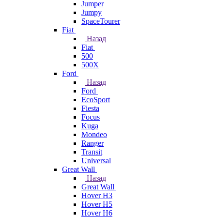
Jumper
Jumpy
SpaceTourer
Fiat
Назад
Fiat
500
500X
Ford
Назад
Ford
EcoSport
Fiesta
Focus
Kuga
Mondeo
Ranger
Transit
Universal
Great Wall
Назад
Great Wall
Hover H3
Hover H5
Hover H6