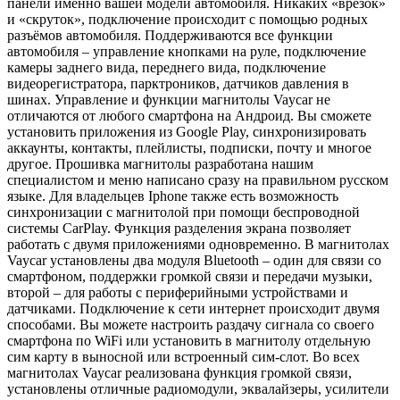
панели именно вашей модели автомобиля. Никаких «врезок»
и «скруток», подключение происходит с помощью родных
разъёмов автомобиля. Поддерживаются все функции
автомобиля – управление кнопками на руле, подключение
камеры заднего вида, переднего вида, подключение
видеорегистратора, парктроников, датчиков давления в
шинах. Управление и функции магнитолы Vaycar не
отличаются от любого смартфона на Андроид. Вы сможете
установить приложения из Google Play, синхронизировать
аккаунты, контакты, плейлисты, подписки, почту и многое
другое. Прошивка магнитолы разработана нашим
специалистом и меню написано сразу на правильном русском
языке. Для владельцев Iphone также есть возможность
синхронизации с магнитолой при помощи беспроводной
системы CarPlay. Функция разделения экрана позволяет
работать с двумя приложениями одновременно. В магнитолах
Vaycar установлены два модуля Bluetooth – один для связи со
смартфоном, поддержки громкой связи и передачи музыки,
второй – для работы с периферийными устройствами и
датчиками. Подключение к сети интернет происходит двумя
способами. Вы можете настроить раздачу сигнала со своего
смартфона по WiFi или установить в магнитолу отдельную
сим карту в выносной или встроенный сим-слот. Во всех
магнитолах Vaycar реализована функция громкой связи,
установлены отличные радиомодули, эквалайзеры, усилители