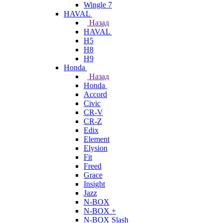
Wingle 7
HAVAL
Назад
HAVAL
H5
H8
H9
Honda
Назад
Honda
Accord
Civic
CR-V
CR-Z
Edix
Element
Elysion
Fit
Freed
Grace
Insight
Jazz
N-BOX
N-BOX +
N-BOX Slash