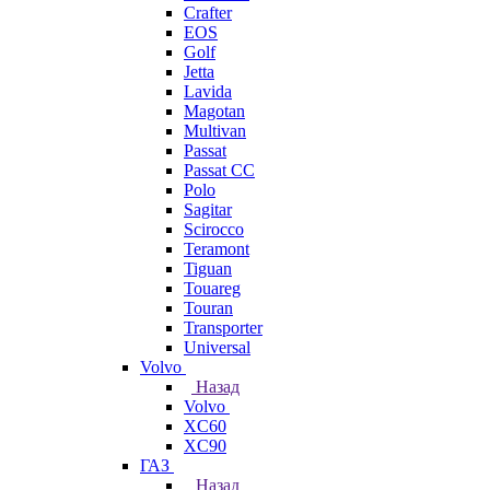
Crafter
EOS
Golf
Jetta
Lavida
Magotan
Multivan
Passat
Passat CC
Polo
Sagitar
Scirocco
Teramont
Tiguan
Touareg
Touran
Transporter
Universal
Volvo
Назад
Volvo
XC60
XC90
ГАЗ
Назад