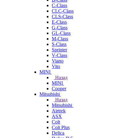
C-Class
CLC-Class
CLS-Class
E-Class
G-Class
GL-Class
M-Class
S-Class
Sprinter
V-Class
Viano
Vito
MINI
Назад
MINI
Cooper
Mitsubishi
Назад
Mitsubishi
Airtrek
ASX
Colt
Colt Plus
Delica