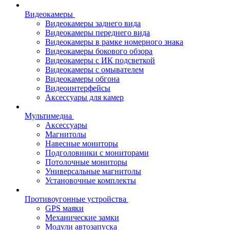
Видеокамеры
Видеокамеры заднего вида
Видеокамеры переднего вида
Видеокамеры в рамке номерного знака
Видеокамеры бокового обзора
Видеокамеры с ИК подсветкой
Видеокамеры с омывателем
Видеокамеры обгона
Видеоинтерфейсы
Аксессуары для камер
Мультимедиа
Аксессуары
Магнитолы
Навесные мониторы
Подголовники с мониторами
Потолочные мониторы
Универсальные магнитолы
Установочные комплекты
Противоугонные устройства
GPS маяки
Механические замки
Модули автозапуска