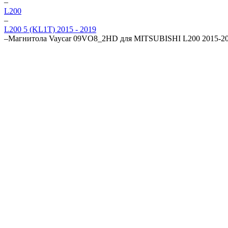
–
L200
–
L200 5 (KL1T) 2015 - 2019
–
Магнитола Vaycar 09VO8_2HD для MITSUBISHI L200 2015-20