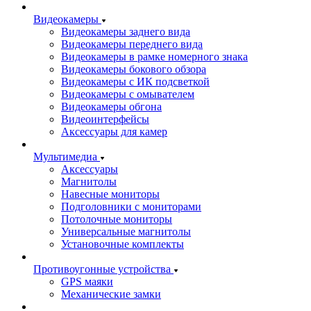
Видеокамеры
Видеокамеры заднего вида
Видеокамеры переднего вида
Видеокамеры в рамке номерного знака
Видеокамеры бокового обзора
Видеокамеры с ИК подсветкой
Видеокамеры с омывателем
Видеокамеры обгона
Видеоинтерфейсы
Аксессуары для камер
Мультимедиа
Аксессуары
Магнитолы
Навесные мониторы
Подголовники с мониторами
Потолочные мониторы
Универсальные магнитолы
Установочные комплекты
Противоугонные устройства
GPS маяки
Механические замки