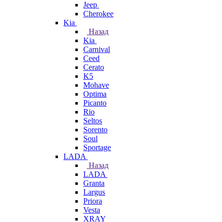
Jeep
Cherokee
Kia
Назад
Kia
Carnival
Ceed
Cerato
K5
Mohave
Optima
Picanto
Rio
Seltos
Sorento
Soul
Sportage
LADA
Назад
LADA
Granta
Largus
Priora
Vesta
XRAY