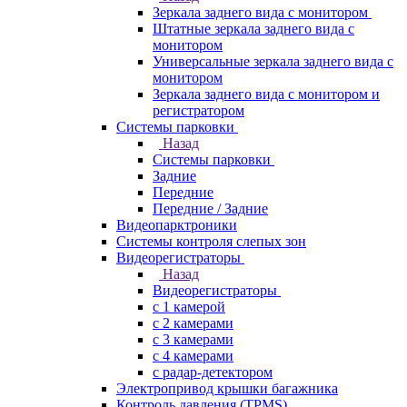
Зеркала заднего вида с монитором
Штатные зеркала заднего вида с
монитором
Универсальные зеркала заднего вида с
монитором
Зеркала заднего вида с монитором и
регистратором
Системы парковки
Назад
Системы парковки
Задние
Передние
Передние / Задние
Видеопарктроники
Системы контроля слепых зон
Видеорегистраторы
Назад
Видеорегистраторы
с 1 камерой
с 2 камерами
с 3 камерами
с 4 камерами
с радар-детектором
Электропривод крышки багажника
Контроль давления (TPMS)