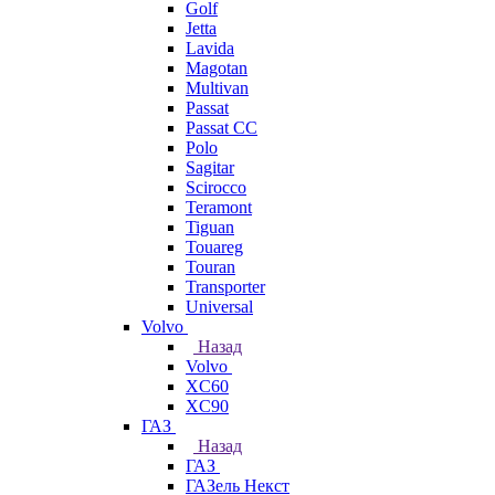
Golf
Jetta
Lavida
Magotan
Multivan
Passat
Passat CC
Polo
Sagitar
Scirocco
Teramont
Tiguan
Touareg
Touran
Transporter
Universal
Volvo
Назад
Volvo
XC60
XC90
ГАЗ
Назад
ГАЗ
ГАЗель Некст