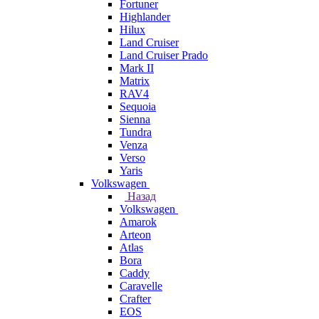
Fortuner
Highlander
Hilux
Land Cruiser
Land Cruiser Prado
Mark II
Matrix
RAV4
Sequoia
Sienna
Tundra
Venza
Verso
Yaris
Volkswagen
Назад
Volkswagen
Amarok
Arteon
Atlas
Bora
Caddy
Caravelle
Crafter
EOS