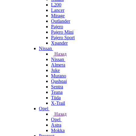
L200
Lancer
Mirage
Outlander
Pajero
Pajero Mini
Pajero Sport
Xpander
Nissan
Назад
Nissan
Almera
Juke
Murano
Qashqai
Sentra
Teana
Tiida
X-Trail
Opel
Назад
Opel
Astra
Mokka
Peugeot