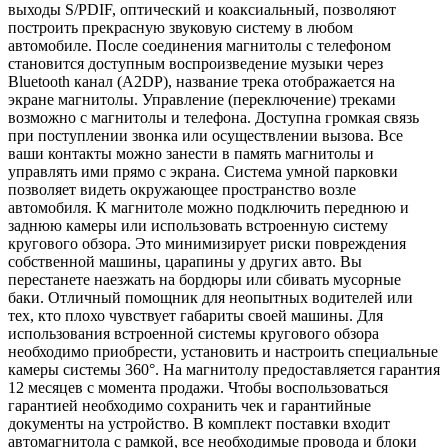
выходы S/PDIF, оптический и коаксиальный, позволяют
построить прекрасную звуковую систему в любом
автомобиле. После соединения магнитолы с телефоном
становится доступным воспроизведение музыки через
Bluetooth канал (A2DP), название трека отображается на
экране магнитолы. Управление (переключение) треками
возможно с магнитолы и телефона. Доступна громкая связь
при поступлении звонка или осуществлении вызова. Все
ваши контакты можно занести в память магнитолы и
управлять ими прямо с экрана. Система умной парковки
позволяет видеть окружающее пространство возле
автомобиля. К магнитоле можно подключить переднюю и
заднюю камеры или использовать встроенную систему
кругового обзора. Это минимизирует риски повреждения
собственной машины, царапины у других авто. Вы
перестанете наезжать на бордюры или сбивать мусорные
баки. Отличный помощник для неопытных водителей или
тех, кто плохо чувствует габариты своей машины. Для
использования встроенной системы кругового обзора
необходимо приобрести, установить и настроить специальные
камеры системы 360°. На магнитолу предоставляется гарантия
12 месяцев с момента продажи. Чтобы воспользоваться
гарантией необходимо сохранить чек и гарантийные
документы на устройство. В комплект поставки входит
автомагнитола с рамкой, все необходимые провода и блоки