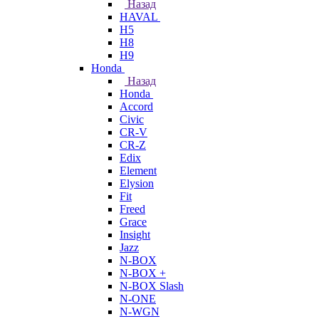
Назад
HAVAL
H5
H8
H9
Honda
Назад
Honda
Accord
Civic
CR-V
CR-Z
Edix
Element
Elysion
Fit
Freed
Grace
Insight
Jazz
N-BOX
N-BOX +
N-BOX Slash
N-ONE
N-WGN