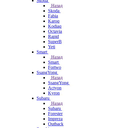
Skoda
Назад
Skoda
Fabia
Karoq
Kodiaq
Octavia
Rapid
SuperB
Yeti
Smart
Назад
Smart
Fortwo
SsangYong
Назад
SsangYong
Actyon
Kyron
Subaru
Назад
Subaru
Forester
Impreza
Outback