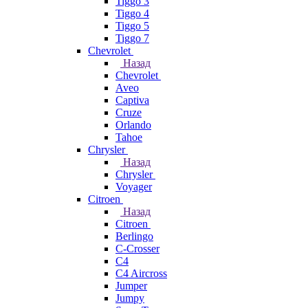
Tiggo 3
Tiggo 4
Tiggo 5
Tiggo 7
Chevrolet
Назад
Chevrolet
Aveo
Captiva
Cruze
Orlando
Tahoe
Chrysler
Назад
Chrysler
Voyager
Citroen
Назад
Citroen
Berlingo
C-Crosser
C4
C4 Aircross
Jumper
Jumpy