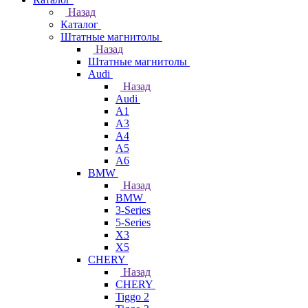
Назад
Каталог
Штатные магнитолы
Назад
Штатные магнитолы
Audi
Назад
Audi
A1
A3
A4
A5
A6
BMW
Назад
BMW
3-Series
5-Series
X3
X5
CHERY
Назад
CHERY
Tiggo 2