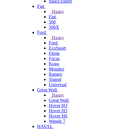
SpaceTourer
Fiat
Назад
Fiat
500
500X
Ford
Назад
Ford
EcoSport
Fiesta
Focus
Kuga
Mondeo
Ranger
Transit
Universal
Great Wall
Назад
Great Wall
Hover H3
Hover H5
Hover H6
Wingle 7
HAVAL