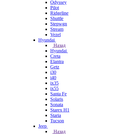
Odyssey
Pilot
Ridgeline
Shuttle
Stepwgn
Stream
Vezel
Hyundai
Назад
Hyundai
Creta
Elantra
Getz
i30
i40
ix35
ix55
Santa Fe
Solaris
Sonata
Starex H1
Staria
Tucson
Jeep
Назад