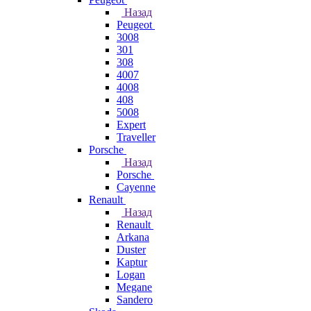
Назад
Peugeot
3008
301
308
4007
4008
408
5008
Expert
Traveller
Porsche
Назад
Porsche
Cayenne
Renault
Назад
Renault
Arkana
Duster
Kaptur
Logan
Megane
Sandero