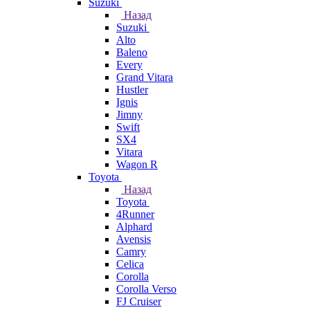
Suzuki
Назад
Suzuki
Alto
Baleno
Every
Grand Vitara
Hustler
Ignis
Jimny
Swift
SX4
Vitara
Wagon R
Toyota
Назад
Toyota
4Runner
Alphard
Avensis
Camry
Celica
Corolla
Corolla Verso
FJ Cruiser