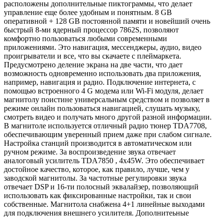
расположены дополнительные пиктограммы, что делает
управление еще более удобным и понятным. 8 GB
оперативной + 128 GB постоянной памяти и новейший очень
быстрый 8-ми ядерный процессор 7862S, позволяют
комфортно пользоваться любыми современными
приложениями. Это навигация, мессенджеры, аудио, видео
проигрыватели и все, что вы скачаете с плеймаркета.
Предусмотрено деление экрана на две части, что дает
возможность одновременно использовать два приложения,
например, навигация и радио. Подключение интернета, с
помощью встроенного 4 G модема или Wi-Fi модуля, делает
магнитолу поистине универсальным средством и позволяет в
режиме онлайн пользоваться навигацией, слушать музыку,
смотреть видео и получать много другой разной информации.
В магнитоле используется отличный радио тюнер TDA7708,
обеспечивающим уверенный прием даже при слабом сигнале.
Настройка станций производится в автоматическом или
ручном режиме. За воспроизведение звука отвечает
аналоговый усилитель TDA7850 , 4x45W. Это обеспечивает
достойное качество, которое, как правило, лучше, чем у
заводской магнитолы. За частотные регулировки звука
отвечает DSP и 16-ти полосный эквалайзер, позволяющий
использовать как фиксированные настройки, так и свои
собственные. Магнитола снабжена 4+1 линейные выходами
для подключения внешнего усилителя. Дополнитеьные