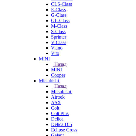
CLS-Class
E-Class
G-Class
GL-Class
M-Class
S-Class
Sprinter
V-Class
Viano
Vito
MINI
Назад
MINI
Cooper
Mitsubishi
Назад
Mitsubishi
Airtrek
ASX
Colt
Colt Plus
Delica
Delica D:5
Eclipse Cross
Galant