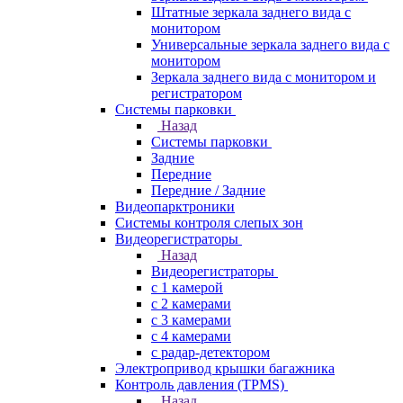
Штатные зеркала заднего вида с
монитором
Универсальные зеркала заднего вида с
монитором
Зеркала заднего вида с монитором и
регистратором
Системы парковки
Назад
Системы парковки
Задние
Передние
Передние / Задние
Видеопарктроники
Системы контроля слепых зон
Видеорегистраторы
Назад
Видеорегистраторы
с 1 камерой
с 2 камерами
с 3 камерами
с 4 камерами
с радар-детектором
Электропривод крышки багажника
Контроль давления (TPMS)
Назад