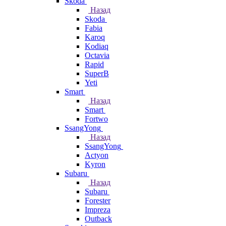
Skoda
Назад
Skoda
Fabia
Karoq
Kodiaq
Octavia
Rapid
SuperB
Yeti
Smart
Назад
Smart
Fortwo
SsangYong
Назад
SsangYong
Actyon
Kyron
Subaru
Назад
Subaru
Forester
Impreza
Outback