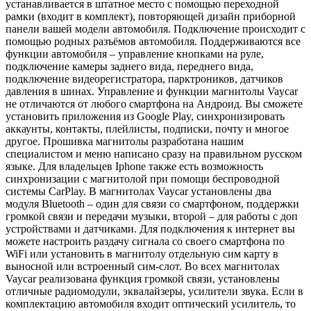
устанавливается в штатное место с помощью переходной
рамки (входит в комплект), повторяющей дизайн приборной
панели вашей модели автомобиля. Подключение происходит с
помощью родных разъёмов автомобиля. Поддерживаются все
функции автомобиля – управление кнопками на руле,
подключение камеры заднего вида, переднего вида,
подключение видеорегистратора, парктроников, датчиков
давления в шинах. Управление и функции магнитолы Vaycar
не отличаются от любого смартфона на Андроид. Вы сможете
установить приложения из Google Play, синхронизировать
аккаунты, контакты, плейлисты, подписки, почту и многое
другое. Прошивка магнитолы разработана нашим
специалистом и меню написано сразу на правильном русском
языке. Для владельцев Iphone также есть возможность
синхронизации с магнитолой при помощи беспроводной
системы CarPlay. В магнитолах Vaycar установлены два
модуля Bluetooth – один для связи со смартфоном, поддержки
громкой связи и передачи музыки, второй – для работы с доп
устройствами и датчиками. Для подключения к интернет вы
можете настроить раздачу сигнала со своего смартфона по
WiFi или установить в магнитолу отдельную сим карту в
выносной или встроенный сим-слот. Во всех магнитолах
Vaycar реализована функция громкой связи, установлены
отличные радиомодули, эквалайзеры, усилители звука. Если в
комплектацию автомобиля входит оптический усилитель, то