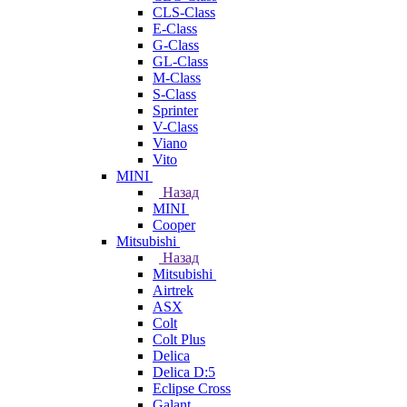
CLS-Class
E-Class
G-Class
GL-Class
M-Class
S-Class
Sprinter
V-Class
Viano
Vito
MINI
Назад
MINI
Cooper
Mitsubishi
Назад
Mitsubishi
Airtrek
ASX
Colt
Colt Plus
Delica
Delica D:5
Eclipse Cross
Galant