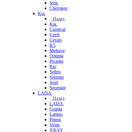
Jeep
Cherokee
Kia
Назад
Kia
Carnival
Ceed
Cerato
K5
Mohave
Optima
Picanto
Rio
Seltos
Sorento
Soul
Sportage
LADA
Назад
LADA
Granta
Largus
Priora
Vesta
XRAY