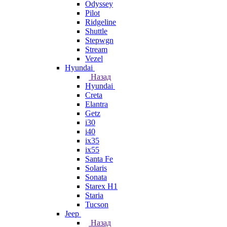
Odyssey
Pilot
Ridgeline
Shuttle
Stepwgn
Stream
Vezel
Hyundai
Назад
Hyundai
Creta
Elantra
Getz
i30
i40
ix35
ix55
Santa Fe
Solaris
Sonata
Starex H1
Staria
Tucson
Jeep
Назад