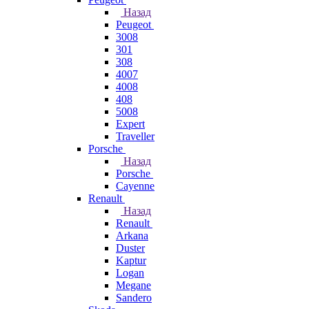
Назад
Peugeot
3008
301
308
4007
4008
408
5008
Expert
Traveller
Porsche
Назад
Porsche
Cayenne
Renault
Назад
Renault
Arkana
Duster
Kaptur
Logan
Megane
Sandero