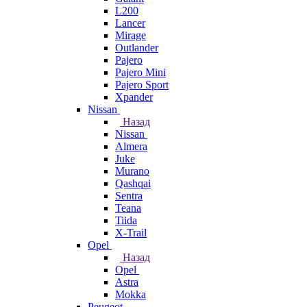
L200
Lancer
Mirage
Outlander
Pajero
Pajero Mini
Pajero Sport
Xpander
Nissan
Назад
Nissan
Almera
Juke
Murano
Qashqai
Sentra
Teana
Tiida
X-Trail
Opel
Назад
Opel
Astra
Mokka
Peugeot