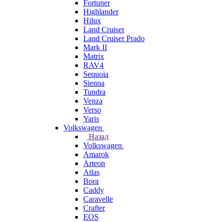
Fortuner
Highlander
Hilux
Land Cruiser
Land Cruiser Prado
Mark II
Matrix
RAV4
Sequoia
Sienna
Tundra
Venza
Verso
Yaris
Volkswagen
Назад
Volkswagen
Amarok
Arteon
Atlas
Bora
Caddy
Caravelle
Crafter
EOS