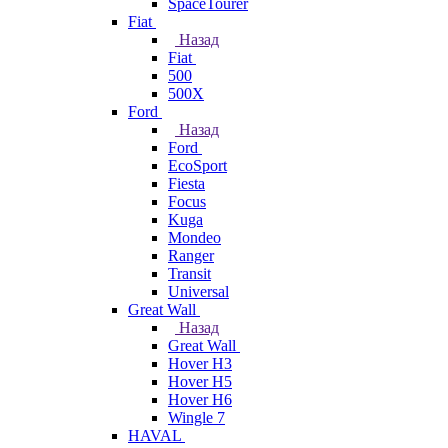
SpaceTourer
Fiat
Назад
Fiat
500
500X
Ford
Назад
Ford
EcoSport
Fiesta
Focus
Kuga
Mondeo
Ranger
Transit
Universal
Great Wall
Назад
Great Wall
Hover H3
Hover H5
Hover H6
Wingle 7
HAVAL