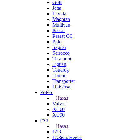
Golf
Jetta
Lavida
Magotan
Multivan
Passat
Passat CC
Polo
Sagitar
Scirocco
Teramont
Tiguan
Touareg
Touran
Transporter
Universal
Volvo
Назад
Volvo
XC60
XC90
ГАЗ
Назад
ГАЗ
ГАЗель Некст