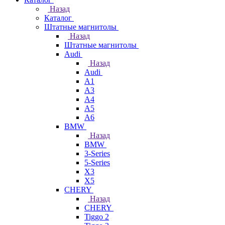
Назад
Каталог
Штатные магнитолы
Назад
Штатные магнитолы
Audi
Назад
Audi
A1
A3
A4
A5
A6
BMW
Назад
BMW
3-Series
5-Series
X3
X5
CHERY
Назад
CHERY
Tiggo 2