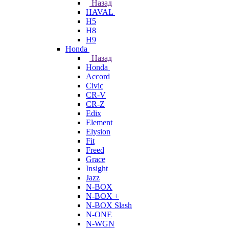
Назад
HAVAL
H5
H8
H9
Honda
Назад
Honda
Accord
Civic
CR-V
CR-Z
Edix
Element
Elysion
Fit
Freed
Grace
Insight
Jazz
N-BOX
N-BOX +
N-BOX Slash
N-ONE
N-WGN