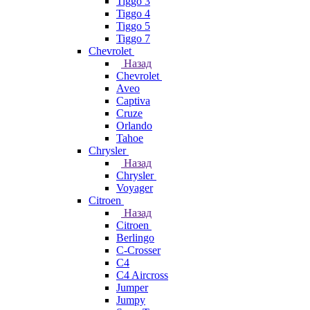
Tiggo 3
Tiggo 4
Tiggo 5
Tiggo 7
Chevrolet
Назад
Chevrolet
Aveo
Captiva
Cruze
Orlando
Tahoe
Chrysler
Назад
Chrysler
Voyager
Citroen
Назад
Citroen
Berlingo
C-Crosser
C4
C4 Aircross
Jumper
Jumpy