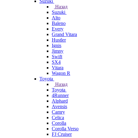
Suzuki
Назад
Suzuki
Alto
Baleno
Every
Grand Vitara
Hustler
Ignis
Jimny
Swift
SX4
Vitara
Wagon R
Toyota
Назад
Toyota
4Runner
Alphard
Avensis
Camry
Celica
Corolla
Corolla Verso
FJ Cruiser