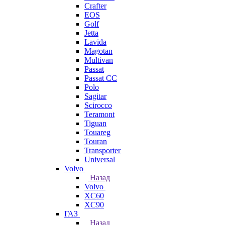
Crafter
EOS
Golf
Jetta
Lavida
Magotan
Multivan
Passat
Passat CC
Polo
Sagitar
Scirocco
Teramont
Tiguan
Touareg
Touran
Transporter
Universal
Volvo
Назад
Volvo
XC60
XC90
ГАЗ
Назад