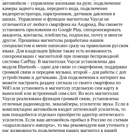
автомобиля – управление кнопками на руле, подключение
камеры заднего вида, переднего вида, подключение
видеорегистратора, парктроников, датчиков давления в
шинах. Управление и функции магнитолы Vaycar не
отличаются от любого смартфона на Андроид. Вы сможете
установить приложения из Google Play, синхронизировать
аккаунты, контакты, плейлисты, подписки, почту и многое
другое. Прошивка магнитолы разработана нашим
специалистом и меню написано сразу на правильном русском
языке. Для владельцев Iphone также есть возможность
синхронизации с магнитолой при помощи беспроводной
системы CarPlay. В магнитолах Vaycar установлены два
модуля Bluetooth – один для связи со смартфоном, поддержки
громкой связи и передачи музыки, второй – для работы с доп
устройствами и датчиками. Для подключения к интернет вы
можете настроить раздачу сигнала со своего смартфона по
WiFi или установить в магнитолу отдельную сим карту в
выносной или встроенный сим-слот. Во всех магнитолах
Vaycar реализована функция громкой связи, установлены
отличные радиомодули, эквалайзеры, усилители звука. Если в
комплектацию автомобиля входит оптический усилитель, то
вам понадобится отдельно приобрести адаптер оптического
усилителя. Если ваш автомобиль прибыл в Россию по схемам
«параллельного импорта», то мы рекомендуем вам уточнить у
нас возможность подключения наших магнитол к вашей