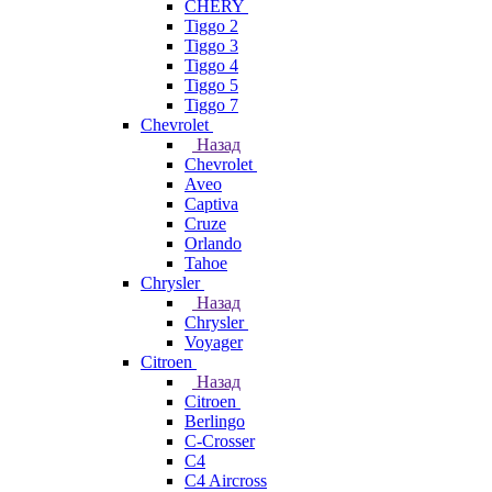
CHERY
Tiggo 2
Tiggo 3
Tiggo 4
Tiggo 5
Tiggo 7
Chevrolet
Назад
Chevrolet
Aveo
Captiva
Cruze
Orlando
Tahoe
Chrysler
Назад
Chrysler
Voyager
Citroen
Назад
Citroen
Berlingo
C-Crosser
C4
C4 Aircross