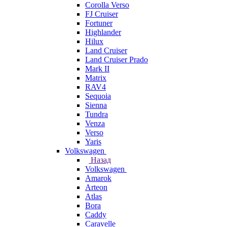
Corolla Verso
FJ Cruiser
Fortuner
Highlander
Hilux
Land Cruiser
Land Cruiser Prado
Mark II
Matrix
RAV4
Sequoia
Sienna
Tundra
Venza
Verso
Yaris
Volkswagen
Назад
Volkswagen
Amarok
Arteon
Atlas
Bora
Caddy
Caravelle