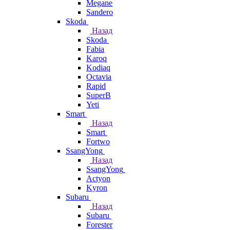
Megane
Sandero
Skoda
Назад
Skoda
Fabia
Karoq
Kodiaq
Octavia
Rapid
SuperB
Yeti
Smart
Назад
Smart
Fortwo
SsangYong
Назад
SsangYong
Actyon
Kyron
Subaru
Назад
Subaru
Forester