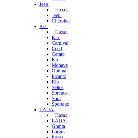
Jeep
Назад
Jeep
Cherokee
Kia
Назад
Kia
Carnival
Ceed
Cerato
K5
Mohave
Optima
Picanto
Rio
Seltos
Sorento
Soul
Sportage
LADA
Назад
LADA
Granta
Largus
Priora