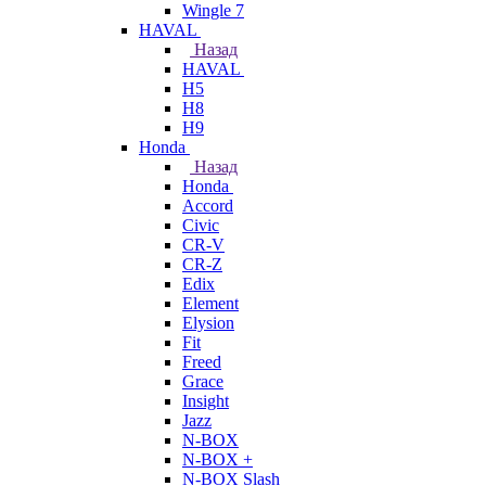
Wingle 7
HAVAL
Назад
HAVAL
H5
H8
H9
Honda
Назад
Honda
Accord
Civic
CR-V
CR-Z
Edix
Element
Elysion
Fit
Freed
Grace
Insight
Jazz
N-BOX
N-BOX +
N-BOX Slash