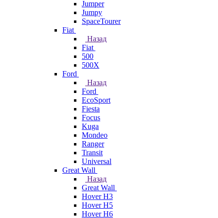
Jumper
Jumpy
SpaceTourer
Fiat
Назад
Fiat
500
500X
Ford
Назад
Ford
EcoSport
Fiesta
Focus
Kuga
Mondeo
Ranger
Transit
Universal
Great Wall
Назад
Great Wall
Hover H3
Hover H5
Hover H6