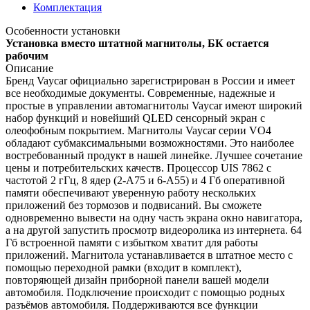
Комплектация
Особенности установки
Установка вместо штатной магнитолы, БК остается
рабочим
Описание
Бренд Vaycar официально зарегистрирован в России и имеет
все необходимые документы. Современные, надежные и
простые в управлении автомагнитолы Vaycar имеют широкий
набор функций и новейший QLED сенсорный экран с
олеофобным покрытием. Магнитолы Vaycar серии VО4
обладают субмаксимальными возможностями. Это наиболее
востребованный продукт в нашей линейке. Лучшее сочетание
цены и потребительских качеств. Процессор UIS 7862 с
частотой 2 гГц, 8 ядер (2-А75 и 6-А55) и 4 Гб оперативной
памяти обеспечивают уверенную работу нескольких
приложений без тормозов и подвисаний. Вы сможете
одновременно вывести на одну часть экрана окно навигатора,
а на другой запустить просмотр видеоролика из интернета. 64
Гб встроенной памяти с избытком хватит для работы
приложений. Магнитола устанавливается в штатное место с
помощью переходной рамки (входит в комплект),
повторяющей дизайн приборной панели вашей модели
автомобиля. Подключение происходит с помощью родных
разъёмов автомобиля. Поддерживаются все функции