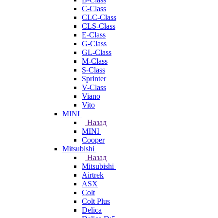
C-Class
CLC-Class
CLS-Class
E-Class
G-Class
GL-Class
M-Class
S-Class
Sprinter
V-Class
Viano
Vito
MINI
Назад
MINI
Cooper
Mitsubishi
Назад
Mitsubishi
Airtrek
ASX
Colt
Colt Plus
Delica