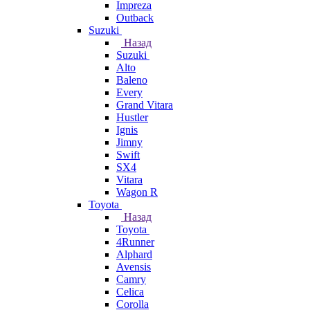
Impreza
Outback
Suzuki
Назад
Suzuki
Alto
Baleno
Every
Grand Vitara
Hustler
Ignis
Jimny
Swift
SX4
Vitara
Wagon R
Toyota
Назад
Toyota
4Runner
Alphard
Avensis
Camry
Celica
Corolla