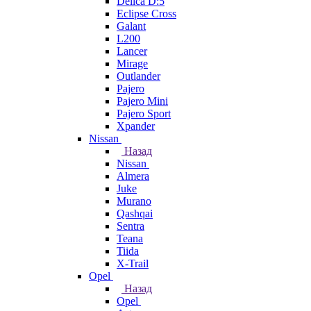
Delica D:5
Eclipse Cross
Galant
L200
Lancer
Mirage
Outlander
Pajero
Pajero Mini
Pajero Sport
Xpander
Nissan
Назад
Nissan
Almera
Juke
Murano
Qashqai
Sentra
Teana
Tiida
X-Trail
Opel
Назад
Opel