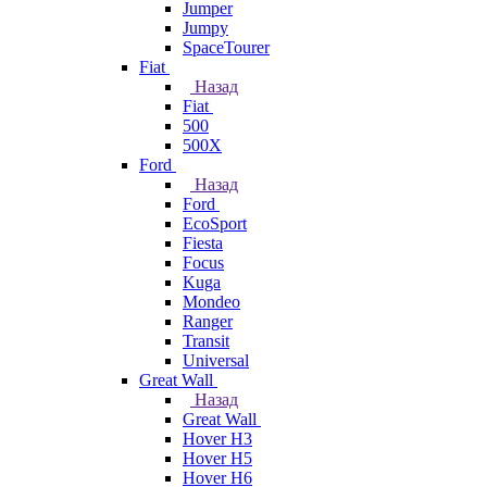
Jumper
Jumpy
SpaceTourer
Fiat
Назад
Fiat
500
500X
Ford
Назад
Ford
EcoSport
Fiesta
Focus
Kuga
Mondeo
Ranger
Transit
Universal
Great Wall
Назад
Great Wall
Hover H3
Hover H5
Hover H6