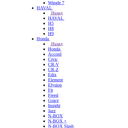
Wingle 7
HAVAL
Назад
HAVAL
H5
H8
H9
Honda
Назад
Honda
Accord
Civic
CR-V
CR-Z
Edix
Element
Elysion
Fit
Freed
Grace
Insight
Jazz
N-BOX
N-BOX +
N-BOX Slash