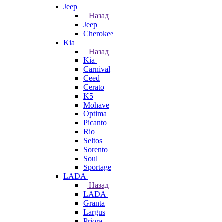
Jeep
Назад
Jeep
Cherokee
Kia
Назад
Kia
Carnival
Ceed
Cerato
K5
Mohave
Optima
Picanto
Rio
Seltos
Sorento
Soul
Sportage
LADA
Назад
LADA
Granta
Largus
Priora