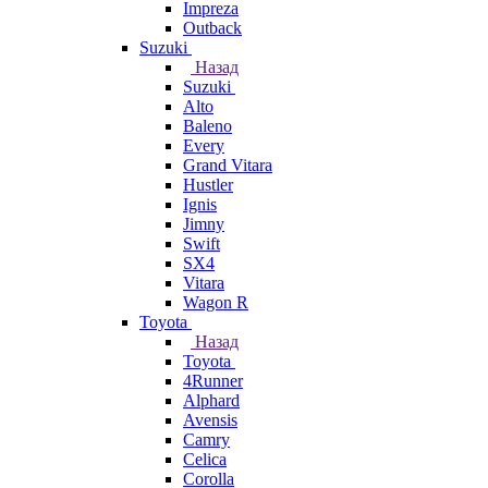
Impreza
Outback
Suzuki
Назад
Suzuki
Alto
Baleno
Every
Grand Vitara
Hustler
Ignis
Jimny
Swift
SX4
Vitara
Wagon R
Toyota
Назад
Toyota
4Runner
Alphard
Avensis
Camry
Celica
Corolla