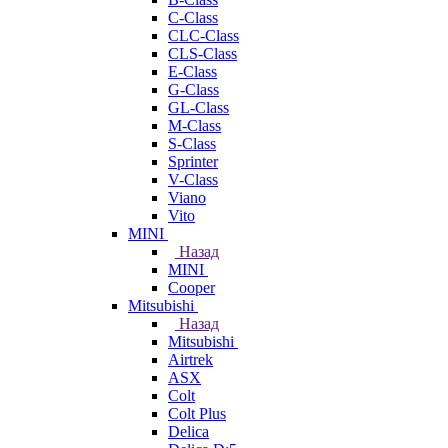
C-Class
CLC-Class
CLS-Class
E-Class
G-Class
GL-Class
M-Class
S-Class
Sprinter
V-Class
Viano
Vito
MINI
Назад
MINI
Cooper
Mitsubishi
Назад
Mitsubishi
Airtrek
ASX
Colt
Colt Plus
Delica