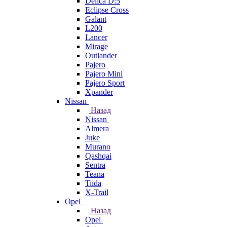
Delica D:5
Eclipse Cross
Galant
L200
Lancer
Mirage
Outlander
Pajero
Pajero Mini
Pajero Sport
Xpander
Nissan
Назад
Nissan
Almera
Juke
Murano
Qashqai
Sentra
Teana
Tiida
X-Trail
Opel
Назад
Opel