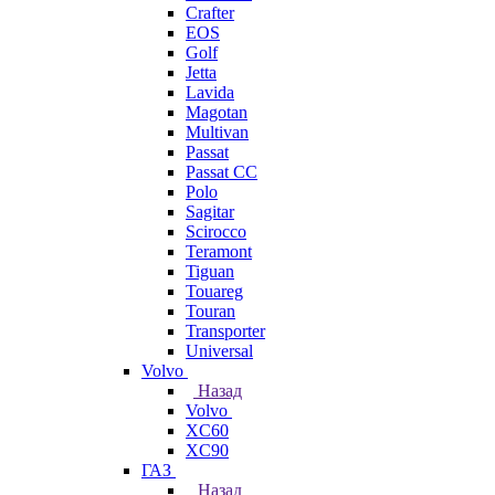
Crafter
EOS
Golf
Jetta
Lavida
Magotan
Multivan
Passat
Passat CC
Polo
Sagitar
Scirocco
Teramont
Tiguan
Touareg
Touran
Transporter
Universal
Volvo
Назад
Volvo
XC60
XC90
ГАЗ
Назад