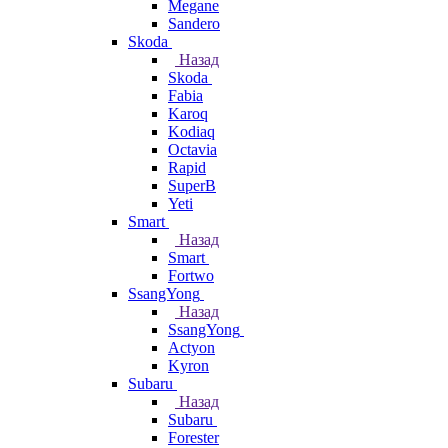
Megane
Sandero
Skoda
Назад
Skoda
Fabia
Karoq
Kodiaq
Octavia
Rapid
SuperB
Yeti
Smart
Назад
Smart
Fortwo
SsangYong
Назад
SsangYong
Actyon
Kyron
Subaru
Назад
Subaru
Forester