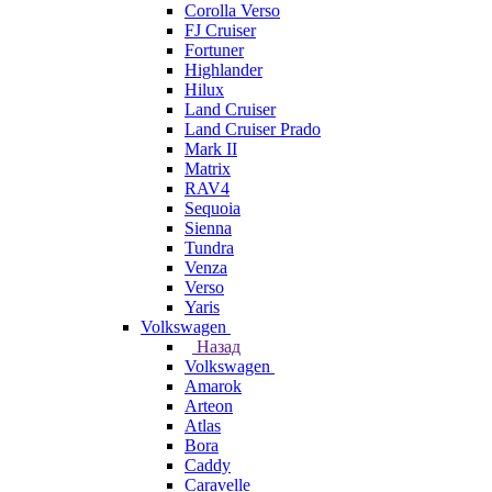
Corolla Verso
FJ Cruiser
Fortuner
Highlander
Hilux
Land Cruiser
Land Cruiser Prado
Mark II
Matrix
RAV4
Sequoia
Sienna
Tundra
Venza
Verso
Yaris
Volkswagen
Назад
Volkswagen
Amarok
Arteon
Atlas
Bora
Caddy
Caravelle