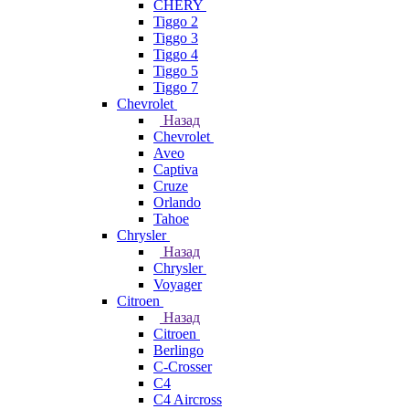
CHERY
Tiggo 2
Tiggo 3
Tiggo 4
Tiggo 5
Tiggo 7
Chevrolet
Назад
Chevrolet
Aveo
Captiva
Cruze
Orlando
Tahoe
Chrysler
Назад
Chrysler
Voyager
Citroen
Назад
Citroen
Berlingo
C-Crosser
C4
C4 Aircross