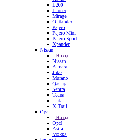
L200
Lancer
Mirage
Outlander
Pajero
Pajero Mini
Pajero Sport
Xpander
Nissan
Назад
Nissan
Almera
Juke
Murano
Qashqai
Sentra
Teana
Tiida
X-Trail
Opel
Назад
Opel
Astra
Mokka
Peugeot