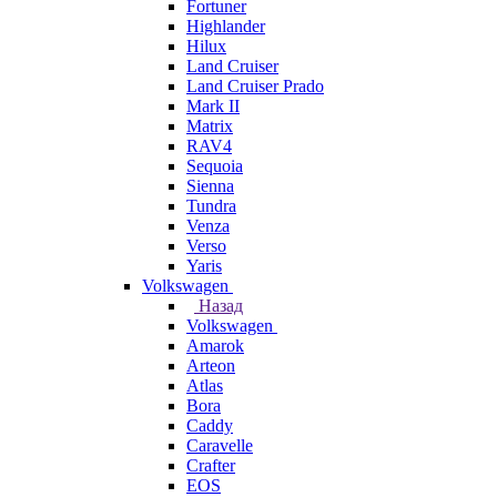
Fortuner
Highlander
Hilux
Land Cruiser
Land Cruiser Prado
Mark II
Matrix
RAV4
Sequoia
Sienna
Tundra
Venza
Verso
Yaris
Volkswagen
Назад
Volkswagen
Amarok
Arteon
Atlas
Bora
Caddy
Caravelle
Crafter
EOS