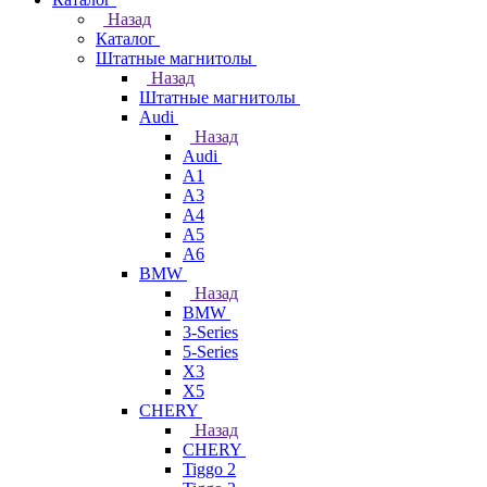
Назад
Каталог
Штатные магнитолы
Назад
Штатные магнитолы
Audi
Назад
Audi
A1
A3
A4
A5
A6
BMW
Назад
BMW
3-Series
5-Series
X3
X5
CHERY
Назад
CHERY
Tiggo 2