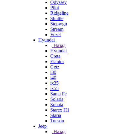
Odyssey
Pilot
Ridgeline
Shuttle
Stepwgn
Stream
Vezel
Hyundai
Назад
Hyundai
Creta
Elantra
Getz
i30
i40
ix35
ix55
Santa Fe
Solaris
Sonata
Starex H1
Staria
Tucson
Jeep
Назад