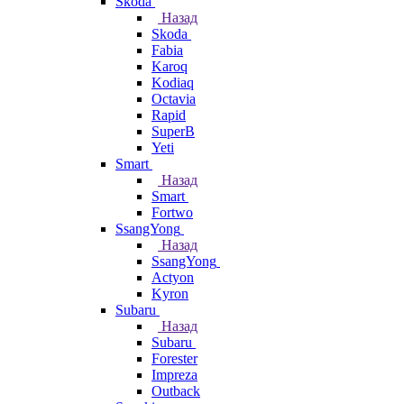
Skoda
Назад
Skoda
Fabia
Karoq
Kodiaq
Octavia
Rapid
SuperB
Yeti
Smart
Назад
Smart
Fortwo
SsangYong
Назад
SsangYong
Actyon
Kyron
Subaru
Назад
Subaru
Forester
Impreza
Outback