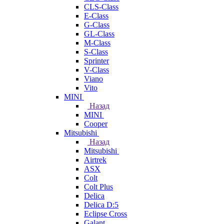
CLS-Class
E-Class
G-Class
GL-Class
M-Class
S-Class
Sprinter
V-Class
Viano
Vito
MINI
Назад
MINI
Cooper
Mitsubishi
Назад
Mitsubishi
Airtrek
ASX
Colt
Colt Plus
Delica
Delica D:5
Eclipse Cross
Galant