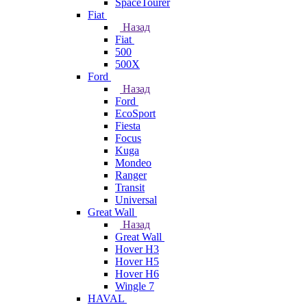
SpaceTourer
Fiat
Назад
Fiat
500
500X
Ford
Назад
Ford
EcoSport
Fiesta
Focus
Kuga
Mondeo
Ranger
Transit
Universal
Great Wall
Назад
Great Wall
Hover H3
Hover H5
Hover H6
Wingle 7
HAVAL