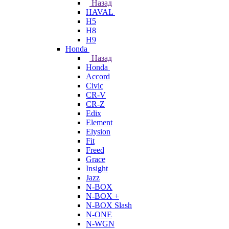
Назад
HAVAL
H5
H8
H9
Honda
Назад
Honda
Accord
Civic
CR-V
CR-Z
Edix
Element
Elysion
Fit
Freed
Grace
Insight
Jazz
N-BOX
N-BOX +
N-BOX Slash
N-ONE
N-WGN