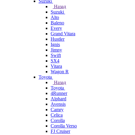
Suzuki
Назад
Suzuki
Alto
Baleno
Every
Grand Vitara
Hustler
Ignis
Jimny
Swift
SX4
Vitara
Wagon R
Toyota
Назад
Toyota
4Runner
Alphard
Avensis
Camry
Celica
Corolla
Corolla Verso
FJ Cruiser