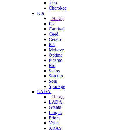
Jeep
Cherokee
Kia
Назад
Kia
Carnival
Ceed
Cerato
K5
Mohave
Optima
Picanto
Rio
Seltos
Sorento
Soul
Sportage
LADA
Назад
LADA
Granta
Largus
Priora
Vesta
XRAY