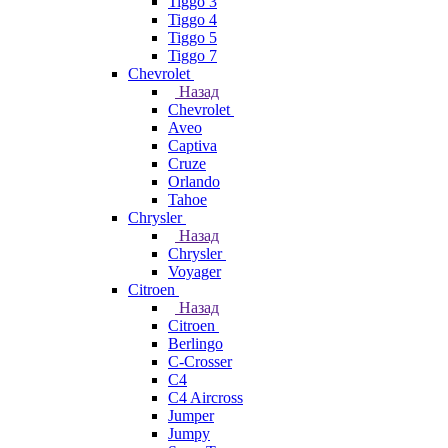
Tiggo 3
Tiggo 4
Tiggo 5
Tiggo 7
Chevrolet
Назад
Chevrolet
Aveo
Captiva
Cruze
Orlando
Tahoe
Chrysler
Назад
Chrysler
Voyager
Citroen
Назад
Citroen
Berlingo
C-Crosser
C4
C4 Aircross
Jumper
Jumpy