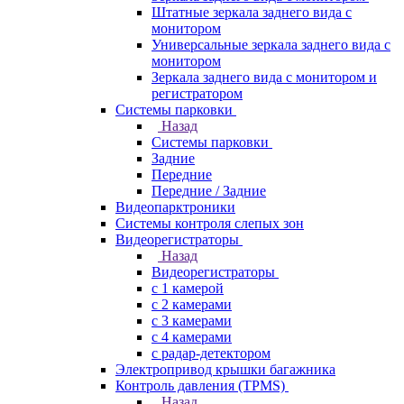
Штатные зеркала заднего вида с
монитором
Универсальные зеркала заднего вида с
монитором
Зеркала заднего вида с монитором и
регистратором
Системы парковки
Назад
Системы парковки
Задние
Передние
Передние / Задние
Видеопарктроники
Системы контроля слепых зон
Видеорегистраторы
Назад
Видеорегистраторы
с 1 камерой
с 2 камерами
с 3 камерами
с 4 камерами
с радар-детектором
Электропривод крышки багажника
Контроль давления (TPMS)
Назад