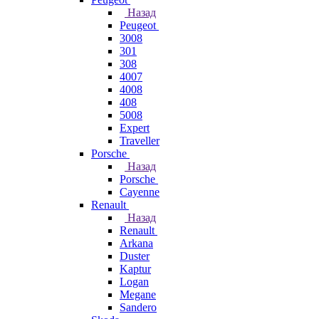
Назад
Peugeot
3008
301
308
4007
4008
408
5008
Expert
Traveller
Porsche
Назад
Porsche
Cayenne
Renault
Назад
Renault
Arkana
Duster
Kaptur
Logan
Megane
Sandero