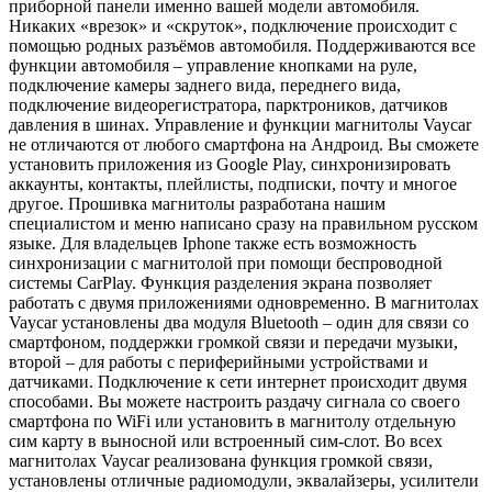
приборной панели именно вашей модели автомобиля.
Никаких «врезок» и «скруток», подключение происходит с
помощью родных разъёмов автомобиля. Поддерживаются все
функции автомобиля – управление кнопками на руле,
подключение камеры заднего вида, переднего вида,
подключение видеорегистратора, парктроников, датчиков
давления в шинах. Управление и функции магнитолы Vaycar
не отличаются от любого смартфона на Андроид. Вы сможете
установить приложения из Google Play, синхронизировать
аккаунты, контакты, плейлисты, подписки, почту и многое
другое. Прошивка магнитолы разработана нашим
специалистом и меню написано сразу на правильном русском
языке. Для владельцев Iphone также есть возможность
синхронизации с магнитолой при помощи беспроводной
системы CarPlay. Функция разделения экрана позволяет
работать с двумя приложениями одновременно. В магнитолах
Vaycar установлены два модуля Bluetooth – один для связи со
смартфоном, поддержки громкой связи и передачи музыки,
второй – для работы с периферийными устройствами и
датчиками. Подключение к сети интернет происходит двумя
способами. Вы можете настроить раздачу сигнала со своего
смартфона по WiFi или установить в магнитолу отдельную
сим карту в выносной или встроенный сим-слот. Во всех
магнитолах Vaycar реализована функция громкой связи,
установлены отличные радиомодули, эквалайзеры, усилители