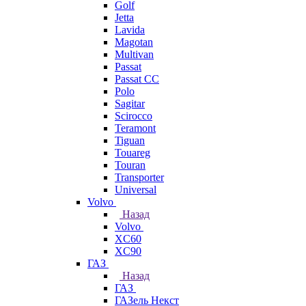
Golf
Jetta
Lavida
Magotan
Multivan
Passat
Passat CC
Polo
Sagitar
Scirocco
Teramont
Tiguan
Touareg
Touran
Transporter
Universal
Volvo
Назад
Volvo
XC60
XC90
ГАЗ
Назад
ГАЗ
ГАЗель Некст