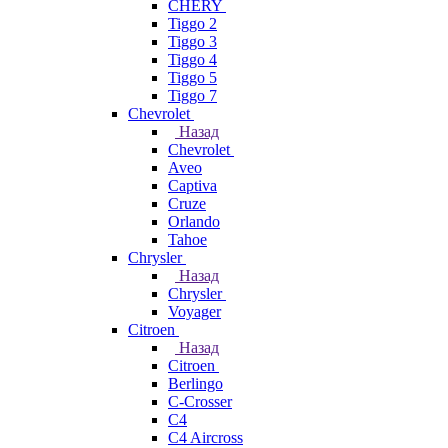
CHERY
Tiggo 2
Tiggo 3
Tiggo 4
Tiggo 5
Tiggo 7
Chevrolet
Назад
Chevrolet
Aveo
Captiva
Cruze
Orlando
Tahoe
Chrysler
Назад
Chrysler
Voyager
Citroen
Назад
Citroen
Berlingo
C-Crosser
C4
C4 Aircross