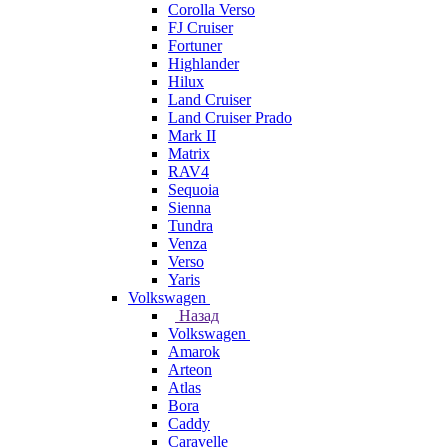
Corolla Verso
FJ Cruiser
Fortuner
Highlander
Hilux
Land Cruiser
Land Cruiser Prado
Mark II
Matrix
RAV4
Sequoia
Sienna
Tundra
Venza
Verso
Yaris
Volkswagen
Назад
Volkswagen
Amarok
Arteon
Atlas
Bora
Caddy
Caravelle