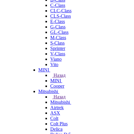
C-Class
CLC-Class
CLS-Class
E-Class
G-Class
GL-Class
M-Class
S-Class
Sprinter
V-Class
Viano
Vito
MINI
Назад
MINI
Cooper
Mitsubishi
Назад
Mitsubishi
Airtrek
ASX
Colt
Colt Plus
Delica