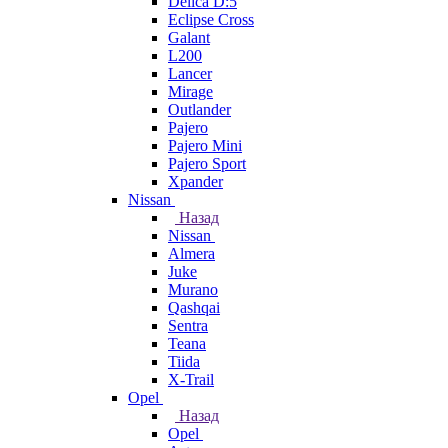
Delica D:5
Eclipse Cross
Galant
L200
Lancer
Mirage
Outlander
Pajero
Pajero Mini
Pajero Sport
Xpander
Nissan
Назад
Nissan
Almera
Juke
Murano
Qashqai
Sentra
Teana
Tiida
X-Trail
Opel
Назад
Opel