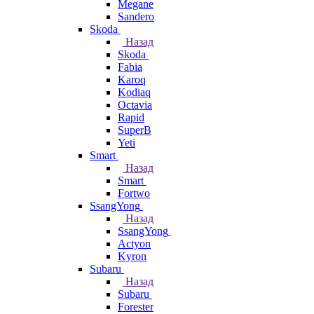
Megane
Sandero
Skoda
Назад
Skoda
Fabia
Karoq
Kodiaq
Octavia
Rapid
SuperB
Yeti
Smart
Назад
Smart
Fortwo
SsangYong
Назад
SsangYong
Actyon
Kyron
Subaru
Назад
Subaru
Forester