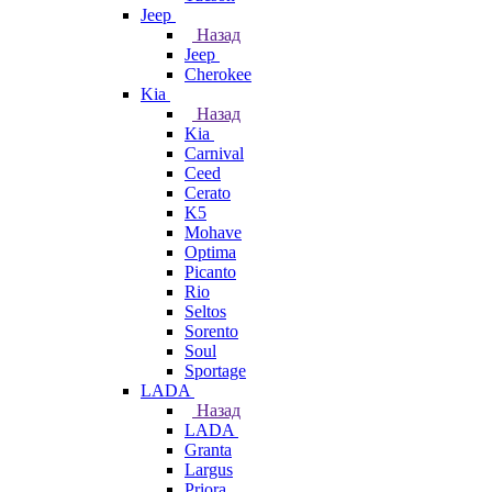
Jeep
Назад
Jeep
Cherokee
Kia
Назад
Kia
Carnival
Ceed
Cerato
K5
Mohave
Optima
Picanto
Rio
Seltos
Sorento
Soul
Sportage
LADA
Назад
LADA
Granta
Largus
Priora