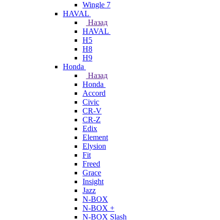
Wingle 7
HAVAL
Назад
HAVAL
H5
H8
H9
Honda
Назад
Honda
Accord
Civic
CR-V
CR-Z
Edix
Element
Elysion
Fit
Freed
Grace
Insight
Jazz
N-BOX
N-BOX +
N-BOX Slash