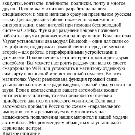
аккаунты, контакты, плейлисты, подписки, почту и многое
другое. Прошивка магнитолы разработана нашим
специалистом и меню написано сразу на правильном русском
языке. Для владельцев Iphone также есть возможность
синхронизации с магнитолой при помощи беспроводной
системы CarPlay. Функция разделения экрана позволяет
работать с двумя приложениями одновременно. В магнитолах
Vaycar установлены два модуля Bluetooth – один для связи со
смартфоном, поддержки громкой связи и передачи музыки,
второй – для работы с периферийными устройствами и
датчиками. Подключение к сети интернет происходит двумя
способами. Вы можете настроить раздачу сигнала со своего
смартфона по WiFi или установить в магнитолу отдельную
сим карту в выносной или встроенный сим-слот. Во всех
магнитолах Vaycar реализована функция громкой связи,
установлены отличные радиомодули, эквалайзеры, усилители
звука. Если в комплектацию вашего автомобиля входит
оптический усилитель, то вам понадобится отдельно
приобрести адаптер оптического усилителя. Если ваш
автомобиль прибыл в Россию по схемам «параллельного
импорта», то мы рекомендуем вам уточнить у нас
возможность подключения наших магнитол к вашей модели
автомобиля. Мы рекомендуем обращаться за установкой в
сервисные центры
Краткое описание