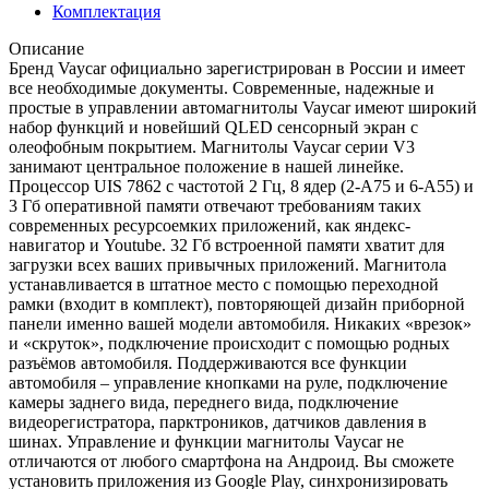
Комплектация
Описание
Бренд Vaycar официально зарегистрирован в России и имеет
все необходимые документы. Современные, надежные и
простые в управлении автомагнитолы Vaycar имеют широкий
набор функций и новейший QLED сенсорный экран с
олеофобным покрытием. Магнитолы Vaycar серии V3
занимают центральное положение в нашей линейке.
Процессор UIS 7862 с частотой 2 Гц, 8 ядер (2-А75 и 6-А55) и
3 Гб оперативной памяти отвечают требованиям таких
современных ресурсоемких приложений, как яндекс-
навигатор и Youtube. 32 Гб встроенной памяти хватит для
загрузки всех ваших привычных приложений. Магнитола
устанавливается в штатное место с помощью переходной
рамки (входит в комплект), повторяющей дизайн приборной
панели именно вашей модели автомобиля. Никаких «врезок»
и «скруток», подключение происходит с помощью родных
разъёмов автомобиля. Поддерживаются все функции
автомобиля – управление кнопками на руле, подключение
камеры заднего вида, переднего вида, подключение
видеорегистратора, парктроников, датчиков давления в
шинах. Управление и функции магнитолы Vaycar не
отличаются от любого смартфона на Андроид. Вы сможете
установить приложения из Google Play, синхронизировать