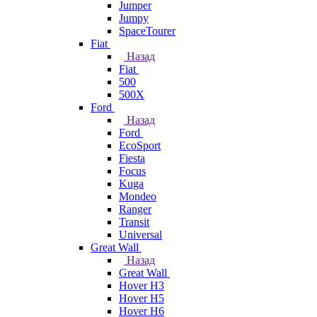
Jumper
Jumpy
SpaceTourer
Fiat
Назад
Fiat
500
500X
Ford
Назад
Ford
EcoSport
Fiesta
Focus
Kuga
Mondeo
Ranger
Transit
Universal
Great Wall
Назад
Great Wall
Hover H3
Hover H5
Hover H6