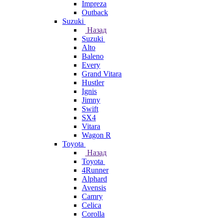
Impreza
Outback
Suzuki
Назад
Suzuki
Alto
Baleno
Every
Grand Vitara
Hustler
Ignis
Jimny
Swift
SX4
Vitara
Wagon R
Toyota
Назад
Toyota
4Runner
Alphard
Avensis
Camry
Celica
Corolla