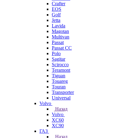
Crafter
EOS
Golf
Jetta
Lavida
Magotan
Multivan
Passat
Passat CC
Polo
Sagitar
Scirocco
Teramont
Tiguan
Touareg
Touran
Transporter
Universal
Volvo
Назад
Volvo
XC60
XC90
ГАЗ
Назад