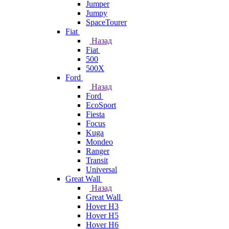
Jumper
Jumpy
SpaceTourer
Fiat
Назад
Fiat
500
500X
Ford
Назад
Ford
EcoSport
Fiesta
Focus
Kuga
Mondeo
Ranger
Transit
Universal
Great Wall
Назад
Great Wall
Hover H3
Hover H5
Hover H6