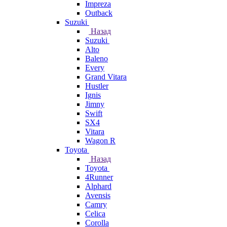
Impreza
Outback
Suzuki
Назад
Suzuki
Alto
Baleno
Every
Grand Vitara
Hustler
Ignis
Jimny
Swift
SX4
Vitara
Wagon R
Toyota
Назад
Toyota
4Runner
Alphard
Avensis
Camry
Celica
Corolla