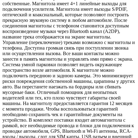
собственные. Магнитола имеет 4+1 линейные выходы для
подключения усилителя. Магнитола имеет выходы S/PDIF,
оптический и коаксиальный, которые позволяют построить
прекрасную звуковую систему в любом автомобиле. После
соединения магнитолы с телефоном становится доступным
воспроизведение музыки через Bluetooth канал (A2DP),
название трека отображается на экране магнитолы.
Управление (переключение) треками возможно с магнитолы и
телефона. Доступна громкая связь при поступлении звонка
или осуществлении вызова. Все ваши контакты можно
занести в память магнитолы и управлять ими прямо с экрана.
Система умной парковки позволяет видеть окружающее
пространство возле автомобиля. К магнитоле можно
подключить переднюю и заднюю камеры. Это минимизирует
риски повреждения собственной машины, царапины у других
авто. Вы перестанете наезжать на бордюры или сбивать
мусорные баки. Отличный помощник для неопытных
водителей или тех, кто плохо чувствует габариты своей
машины. На магнитолу предоставляется гарантия 12 месяцев
с момента продажи. Чтобы воспользоваться гарантией
необходимо сохранить чек и гарантийные документы на
устройство. В комплект поставки входит автомагнитола с
рамкой, все необходимые провода и блоки для подключения к
проводке автомобиля, GPS, Bluetooth и Wi-Fi антенны, RCA-
входы / выходы, слот для SIM карты, USB разъем и внешний