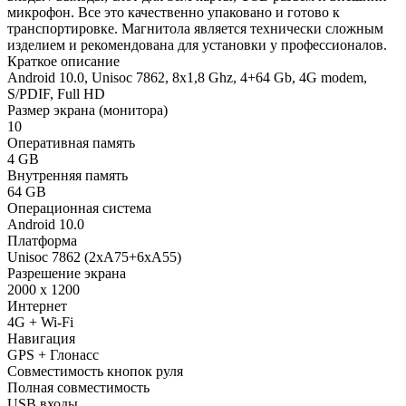
микрофон. Все это качественно упаковано и готово к
транспортировке. Магнитола является технически сложным
изделием и рекомендована для установки у профессионалов.
Краткое описание
Android 10.0, Unisoc 7862, 8х1,8 Ghz, 4+64 Gb, 4G modem,
S/PDIF, Full HD
Размер экрана (монитора)
10
Оперативная память
4 GB
Внутренняя память
64 GB
Операционная система
Android 10.0
Платформа
Unisoc 7862 (2xA75+6xA55)
Разрешение экрана
2000 x 1200
Интернет
4G + Wi-Fi
Навигация
GPS + Глонасс
Совместимость кнопок руля
Полная совместимость
USB входы