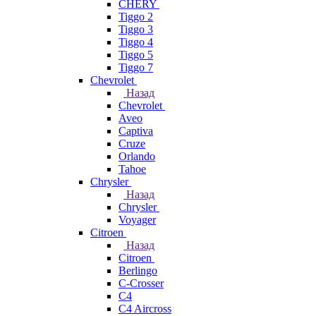
CHERY
Tiggo 2
Tiggo 3
Tiggo 4
Tiggo 5
Tiggo 7
Chevrolet
Назад
Chevrolet
Aveo
Captiva
Cruze
Orlando
Tahoe
Chrysler
Назад
Chrysler
Voyager
Citroen
Назад
Citroen
Berlingo
C-Crosser
C4
C4 Aircross