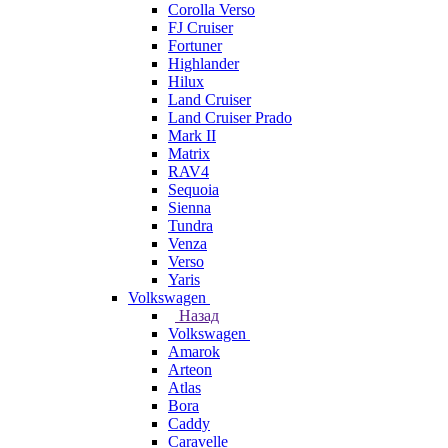
Corolla Verso
FJ Cruiser
Fortuner
Highlander
Hilux
Land Cruiser
Land Cruiser Prado
Mark II
Matrix
RAV4
Sequoia
Sienna
Tundra
Venza
Verso
Yaris
Volkswagen
Назад
Volkswagen
Amarok
Arteon
Atlas
Bora
Caddy
Caravelle