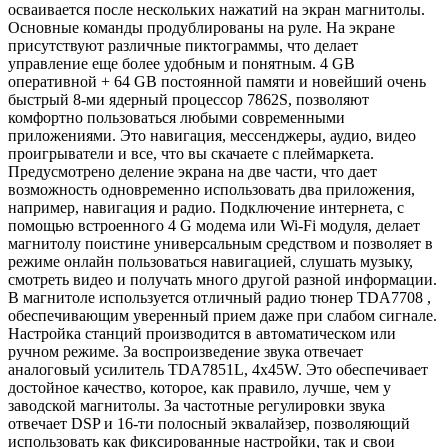
осваивается после нескольких нажатий на экран магнитолы.
Основные команды продублированы на руле. На экране
присутствуют различные пиктограммы, что делает
управление еще более удобным и понятным. 4 GB
оперативной + 64 GB постоянной памяти и новейший очень
быстрый 8-ми ядерный процессор 7862S, позволяют
комфортно пользоваться любыми современными
приложениями. Это навигация, мессенджеры, аудио, видео
проигрыватели и все, что вы скачаете с плеймаркета.
Предусмотрено деление экрана на две части, что дает
возможность одновременно использовать два приложения,
например, навигация и радио. Подключение интернета, с
помощью встроенного 4 G модема или Wi-Fi модуля, делает
магнитолу поистине универсальным средством и позволяет в
режиме онлайн пользоваться навигацией, слушать музыку,
смотреть видео и получать много другой разной информации.
В магнитоле используется отличный радио тюнер TDA7708 ,
обеспечивающим уверенный прием даже при слабом сигнале.
Настройка станций производится в автоматическом или
ручном режиме. За воспроизведение звука отвечает
аналоговый усилитель TDA7851L, 4x45W. Это обеспечивает
достойное качество, которое, как правило, лучше, чем у
заводской магнитолы. За частотные регулировки звука
отвечает DSP и 16-ти полосный эквалайзер, позволяющий
использовать как фиксированные настройки, так и свои