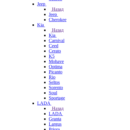
Jeep
Назад
Jeep
Cherokee
Kia
Назад
Kia
Carnival
Ceed
Cerato
K5
Mohave
Optima
Picanto
Rio
Seltos
Sorento
Soul
Sportage
LADA
Назад
LADA
Granta
Largus
Priora