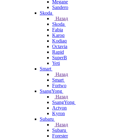
Megane
Sandero
Skoda
Назад
Skoda
Fabia
Karoq
Kodiaq
Octavia
Rapid
SuperB
Yeti
Smart
Назад
Smart
Fortwo
SsangYong
Назад
SsangYong
Actyon
Kyron
Subaru
Назад
Subaru
Forester