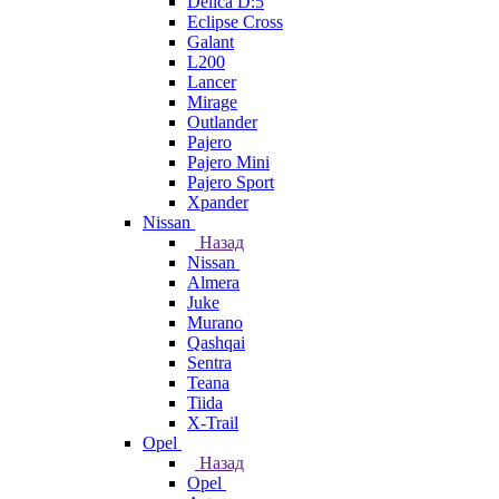
Delica D:5
Eclipse Cross
Galant
L200
Lancer
Mirage
Outlander
Pajero
Pajero Mini
Pajero Sport
Xpander
Nissan
Назад
Nissan
Almera
Juke
Murano
Qashqai
Sentra
Teana
Tiida
X-Trail
Opel
Назад
Opel