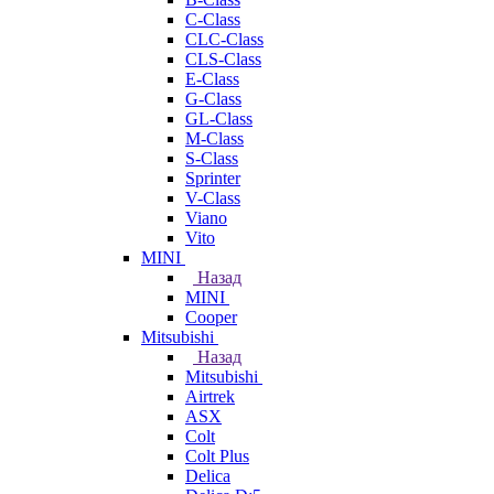
C-Class
CLC-Class
CLS-Class
E-Class
G-Class
GL-Class
M-Class
S-Class
Sprinter
V-Class
Viano
Vito
MINI
Назад
MINI
Cooper
Mitsubishi
Назад
Mitsubishi
Airtrek
ASX
Colt
Colt Plus
Delica