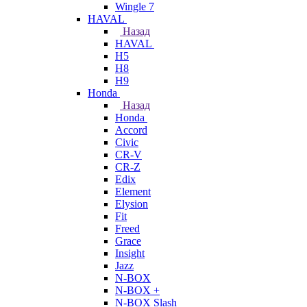
Wingle 7
HAVAL
Назад
HAVAL
H5
H8
H9
Honda
Назад
Honda
Accord
Civic
CR-V
CR-Z
Edix
Element
Elysion
Fit
Freed
Grace
Insight
Jazz
N-BOX
N-BOX +
N-BOX Slash