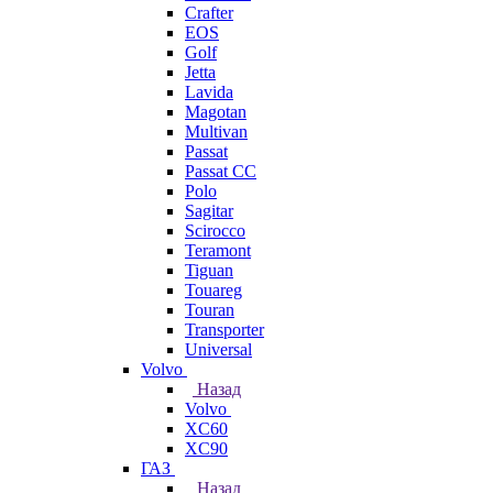
Crafter
EOS
Golf
Jetta
Lavida
Magotan
Multivan
Passat
Passat CC
Polo
Sagitar
Scirocco
Teramont
Tiguan
Touareg
Touran
Transporter
Universal
Volvo
Назад
Volvo
XC60
XC90
ГАЗ
Назад