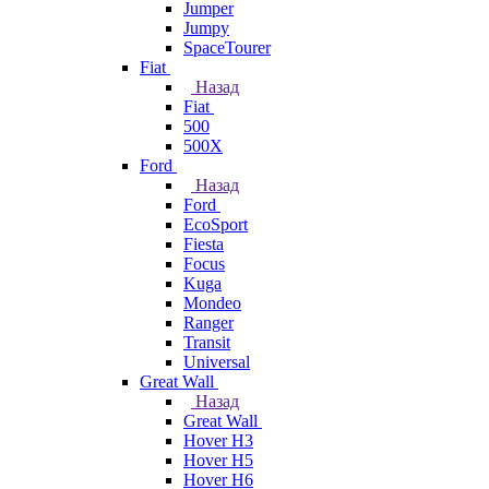
Jumper
Jumpy
SpaceTourer
Fiat
Назад
Fiat
500
500X
Ford
Назад
Ford
EcoSport
Fiesta
Focus
Kuga
Mondeo
Ranger
Transit
Universal
Great Wall
Назад
Great Wall
Hover H3
Hover H5
Hover H6