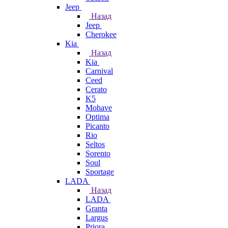
Jeep
Назад
Jeep
Cherokee
Kia
Назад
Kia
Carnival
Ceed
Cerato
K5
Mohave
Optima
Picanto
Rio
Seltos
Sorento
Soul
Sportage
LADA
Назад
LADA
Granta
Largus
Priora