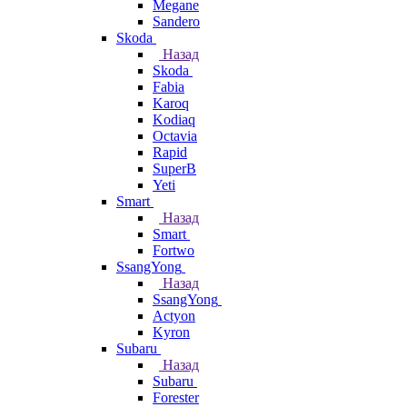
Megane
Sandero
Skoda
Назад
Skoda
Fabia
Karoq
Kodiaq
Octavia
Rapid
SuperB
Yeti
Smart
Назад
Smart
Fortwo
SsangYong
Назад
SsangYong
Actyon
Kyron
Subaru
Назад
Subaru
Forester