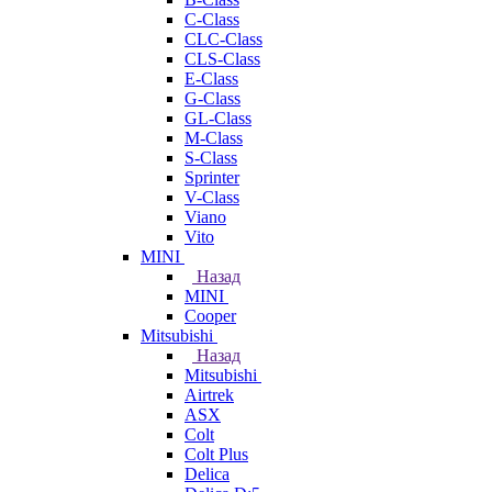
C-Class
CLC-Class
CLS-Class
E-Class
G-Class
GL-Class
M-Class
S-Class
Sprinter
V-Class
Viano
Vito
MINI
Назад
MINI
Cooper
Mitsubishi
Назад
Mitsubishi
Airtrek
ASX
Colt
Colt Plus
Delica