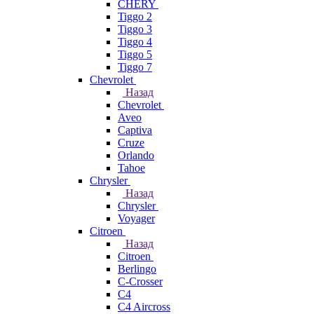
CHERY
Tiggo 2
Tiggo 3
Tiggo 4
Tiggo 5
Tiggo 7
Chevrolet
Назад
Chevrolet
Aveo
Captiva
Cruze
Orlando
Tahoe
Chrysler
Назад
Chrysler
Voyager
Citroen
Назад
Citroen
Berlingo
C-Crosser
C4
C4 Aircross