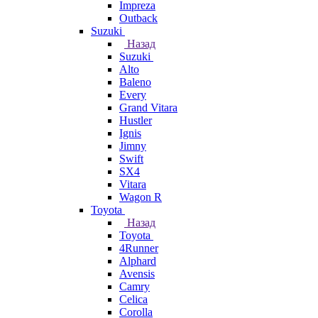
Impreza
Outback
Suzuki
Назад
Suzuki
Alto
Baleno
Every
Grand Vitara
Hustler
Ignis
Jimny
Swift
SX4
Vitara
Wagon R
Toyota
Назад
Toyota
4Runner
Alphard
Avensis
Camry
Celica
Corolla