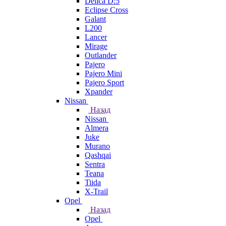
Delica D:5
Eclipse Cross
Galant
L200
Lancer
Mirage
Outlander
Pajero
Pajero Mini
Pajero Sport
Xpander
Nissan
Назад
Nissan
Almera
Juke
Murano
Qashqai
Sentra
Teana
Tiida
X-Trail
Opel
Назад
Opel