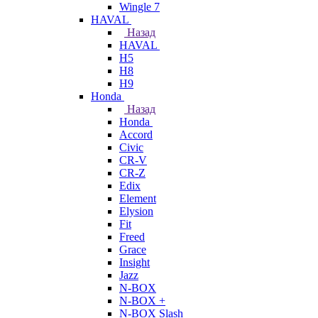
Wingle 7
HAVAL
Назад
HAVAL
H5
H8
H9
Honda
Назад
Honda
Accord
Civic
CR-V
CR-Z
Edix
Element
Elysion
Fit
Freed
Grace
Insight
Jazz
N-BOX
N-BOX +
N-BOX Slash