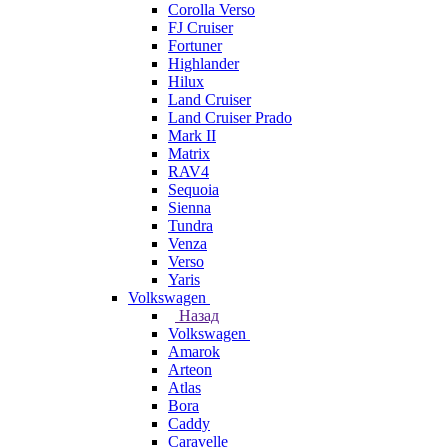
Corolla Verso
FJ Cruiser
Fortuner
Highlander
Hilux
Land Cruiser
Land Cruiser Prado
Mark II
Matrix
RAV4
Sequoia
Sienna
Tundra
Venza
Verso
Yaris
Volkswagen
Назад
Volkswagen
Amarok
Arteon
Atlas
Bora
Caddy
Caravelle