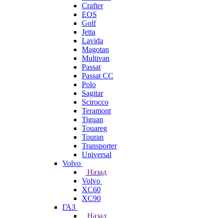
Crafter
EOS
Golf
Jetta
Lavida
Magotan
Multivan
Passat
Passat CC
Polo
Sagitar
Scirocco
Teramont
Tiguan
Touareg
Touran
Transporter
Universal
Volvo
Назад
Volvo
XC60
XC90
ГАЗ
Назад