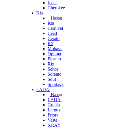
Jeep
Cherokee
Kia
Назад
Kia
Carnival
Ceed
Cerato
K5
Mohave
Optima
Picanto
Rio
Seltos
Sorento
Soul
Sportage
LADA
Назад
LADA
Granta
Largus
Priora
Vesta
XRAY