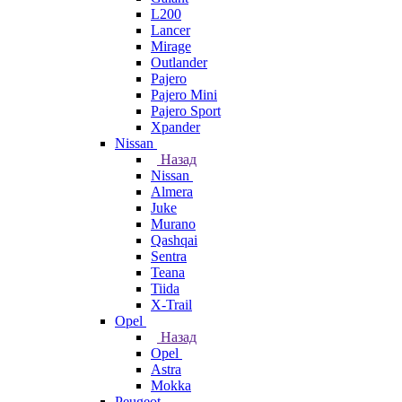
L200
Lancer
Mirage
Outlander
Pajero
Pajero Mini
Pajero Sport
Xpander
Nissan
Назад
Nissan
Almera
Juke
Murano
Qashqai
Sentra
Teana
Tiida
X-Trail
Opel
Назад
Opel
Astra
Mokka
Peugeot