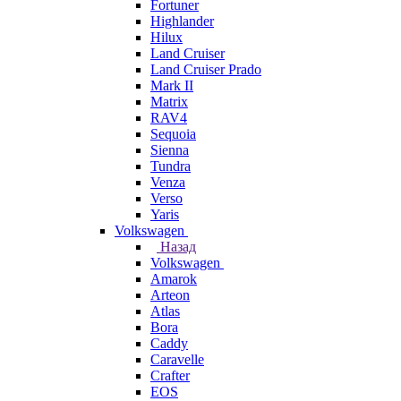
Fortuner
Highlander
Hilux
Land Cruiser
Land Cruiser Prado
Mark II
Matrix
RAV4
Sequoia
Sienna
Tundra
Venza
Verso
Yaris
Volkswagen
Назад
Volkswagen
Amarok
Arteon
Atlas
Bora
Caddy
Caravelle
Crafter
EOS