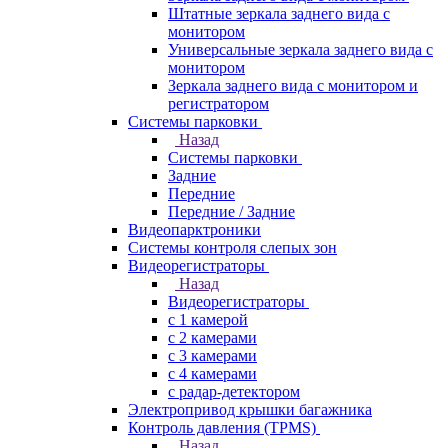
Штатные зеркала заднего вида с
монитором
Универсальные зеркала заднего вида с
монитором
Зеркала заднего вида с монитором и
регистратором
Системы парковки
Назад
Системы парковки
Задние
Передние
Передние / Задние
Видеопарктроники
Системы контроля слепых зон
Видеорегистраторы
Назад
Видеорегистраторы
с 1 камерой
с 2 камерами
с 3 камерами
с 4 камерами
с радар-детектором
Электропривод крышки багажника
Контроль давления (TPMS)
Назад