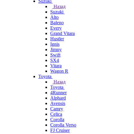
Suzuki
Назад
Suzuki
Alto
Baleno
Every
Grand Vitara
Hustler
Ignis
Jimny
Swift
SX4
Vitara
Wagon R
Toyota
Назад
Toyota
4Runner
Alphard
Avensis
Camry
Celica
Corolla
Corolla Verso
FJ Cruiser