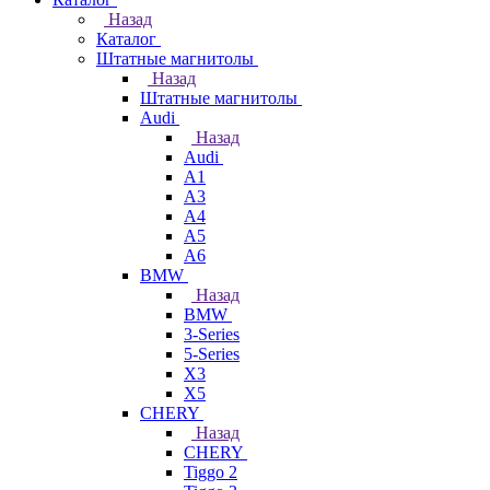
Назад
Каталог
Штатные магнитолы
Назад
Штатные магнитолы
Audi
Назад
Audi
A1
A3
A4
A5
A6
BMW
Назад
BMW
3-Series
5-Series
X3
X5
CHERY
Назад
CHERY
Tiggo 2