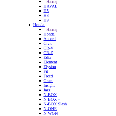
Назад
HAVAL
H5
H8
H9
Honda
Назад
Honda
Accord
Civic
CR-V
CR-Z
Edix
Element
Elysion
Fit
Freed
Grace
Insight
Jazz
N-BOX
N-BOX +
N-BOX Slash
N-ONE
N-WGN