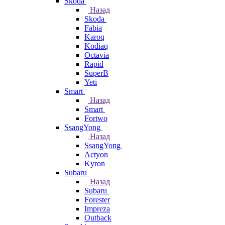
Skoda
Назад
Skoda
Fabia
Karoq
Kodiaq
Octavia
Rapid
SuperB
Yeti
Smart
Назад
Smart
Fortwo
SsangYong
Назад
SsangYong
Actyon
Kyron
Subaru
Назад
Subaru
Forester
Impreza
Outback