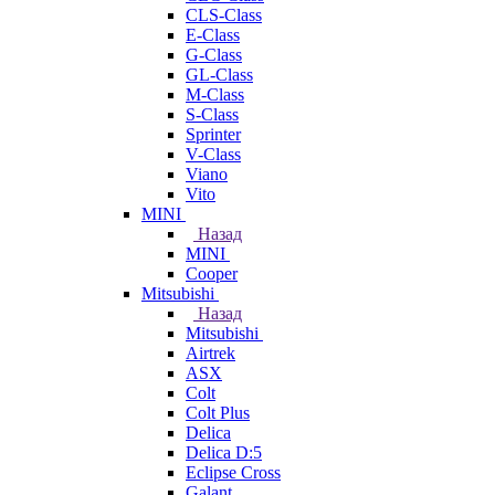
CLS-Class
E-Class
G-Class
GL-Class
M-Class
S-Class
Sprinter
V-Class
Viano
Vito
MINI
Назад
MINI
Cooper
Mitsubishi
Назад
Mitsubishi
Airtrek
ASX
Colt
Colt Plus
Delica
Delica D:5
Eclipse Cross
Galant