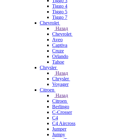
Tiggo 3
Tiggo 4
Tiggo 5
Tiggo 7
Chevrolet
Назад
Chevrolet
Aveo
Captiva
Cruze
Orlando
Tahoe
Chrysler
Назад
Chrysler
Voyager
Citroen
Назад
Citroen
Berlingo
C-Crosser
C4
C4 Aircross
Jumper
Jumpy