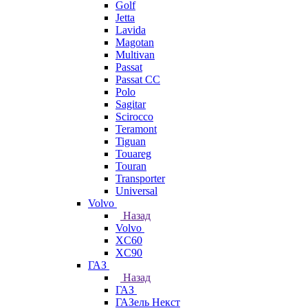
Golf
Jetta
Lavida
Magotan
Multivan
Passat
Passat CC
Polo
Sagitar
Scirocco
Teramont
Tiguan
Touareg
Touran
Transporter
Universal
Volvo
Назад
Volvo
XC60
XC90
ГАЗ
Назад
ГАЗ
ГАЗель Некст