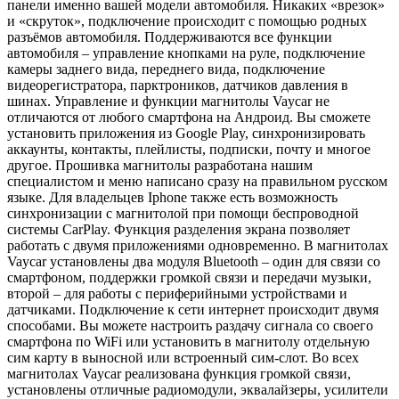
панели именно вашей модели автомобиля. Никаких «врезок»
и «скруток», подключение происходит с помощью родных
разъёмов автомобиля. Поддерживаются все функции
автомобиля – управление кнопками на руле, подключение
камеры заднего вида, переднего вида, подключение
видеорегистратора, парктроников, датчиков давления в
шинах. Управление и функции магнитолы Vaycar не
отличаются от любого смартфона на Андроид. Вы сможете
установить приложения из Google Play, синхронизировать
аккаунты, контакты, плейлисты, подписки, почту и многое
другое. Прошивка магнитолы разработана нашим
специалистом и меню написано сразу на правильном русском
языке. Для владельцев Iphone также есть возможность
синхронизации с магнитолой при помощи беспроводной
системы CarPlay. Функция разделения экрана позволяет
работать с двумя приложениями одновременно. В магнитолах
Vaycar установлены два модуля Bluetooth – один для связи со
смартфоном, поддержки громкой связи и передачи музыки,
второй – для работы с периферийными устройствами и
датчиками. Подключение к сети интернет происходит двумя
способами. Вы можете настроить раздачу сигнала со своего
смартфона по WiFi или установить в магнитолу отдельную
сим карту в выносной или встроенный сим-слот. Во всех
магнитолах Vaycar реализована функция громкой связи,
установлены отличные радиомодули, эквалайзеры, усилители