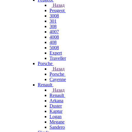
Назад
Peugeot
3008
301
308
4007
4008
408
5008
Expert
Traveller
Porsche
Назад
Porsche
Cayenne
Renault
Назад
Renault
Arkana
Duster
Kaptur
Logan
Megane
Sandero