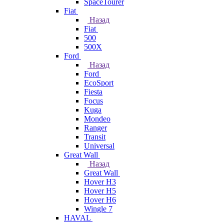
SpaceTourer
Fiat
Назад
Fiat
500
500X
Ford
Назад
Ford
EcoSport
Fiesta
Focus
Kuga
Mondeo
Ranger
Transit
Universal
Great Wall
Назад
Great Wall
Hover H3
Hover H5
Hover H6
Wingle 7
HAVAL