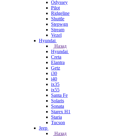
Odyssey
Pilot
Ridgeline
Shuttle
Stepwgn
Stream
Vezel
Hyundai
Назад
Hyundai
Creta
Elantra
Getz
i30
i40
ix35
ix55
Santa Fe
Solaris
Sonata
Starex H1
Staria
Tucson
Jeep
Назад