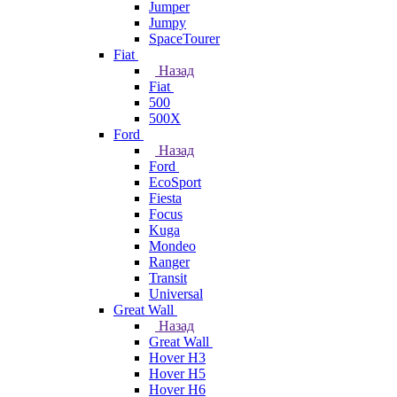
Jumper
Jumpy
SpaceTourer
Fiat
Назад
Fiat
500
500X
Ford
Назад
Ford
EcoSport
Fiesta
Focus
Kuga
Mondeo
Ranger
Transit
Universal
Great Wall
Назад
Great Wall
Hover H3
Hover H5
Hover H6