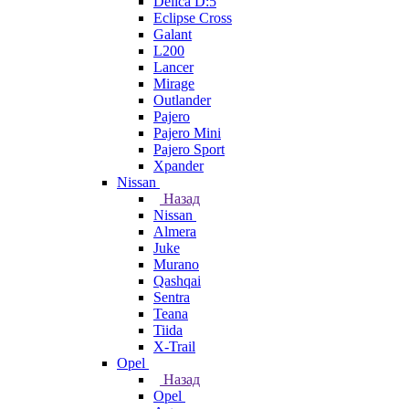
Delica D:5
Eclipse Cross
Galant
L200
Lancer
Mirage
Outlander
Pajero
Pajero Mini
Pajero Sport
Xpander
Nissan
Назад
Nissan
Almera
Juke
Murano
Qashqai
Sentra
Teana
Tiida
X-Trail
Opel
Назад
Opel