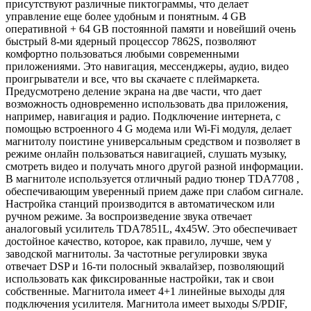
присутствуют различные пиктограммы, что делает
управление еще более удобным и понятным. 4 GB
оперативной + 64 GB постоянной памяти и новейший очень
быстрый 8-ми ядерный процессор 7862S, позволяют
комфортно пользоваться любыми современными
приложениями. Это навигация, мессенджеры, аудио, видео
проигрыватели и все, что вы скачаете с плеймаркета.
Предусмотрено деление экрана на две части, что дает
возможность одновременно использовать два приложения,
например, навигация и радио. Подключение интернета, с
помощью встроенного 4 G модема или Wi-Fi модуля, делает
магнитолу поистине универсальным средством и позволяет в
режиме онлайн пользоваться навигацией, слушать музыку,
смотреть видео и получать много другой разной информации.
В магнитоле используется отличный радио тюнер TDA7708 ,
обеспечивающим уверенный прием даже при слабом сигнале.
Настройка станций производится в автоматическом или
ручном режиме. За воспроизведение звука отвечает
аналоговый усилитель TDA7851L, 4x45W. Это обеспечивает
достойное качество, которое, как правило, лучше, чем у
заводской магнитолы. За частотные регулировки звука
отвечает DSP и 16-ти полосный эквалайзер, позволяющий
использовать как фиксированные настройки, так и свои
собственные. Магнитола имеет 4+1 линейные выходы для
подключения усилителя. Магнитола имеет выходы S/PDIF,