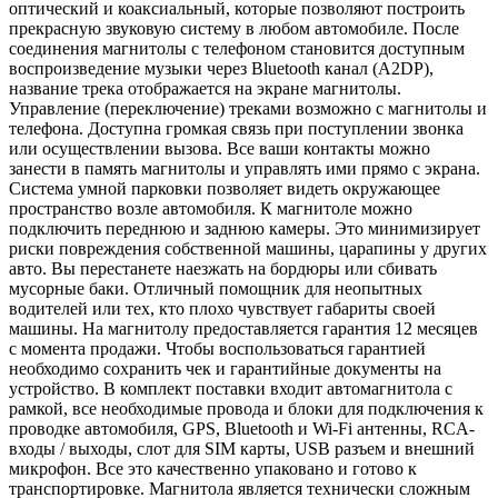
оптический и коаксиальный, которые позволяют построить
прекрасную звуковую систему в любом автомобиле. После
соединения магнитолы с телефоном становится доступным
воспроизведение музыки через Bluetooth канал (A2DP),
название трека отображается на экране магнитолы.
Управление (переключение) треками возможно с магнитолы и
телефона. Доступна громкая связь при поступлении звонка
или осуществлении вызова. Все ваши контакты можно
занести в память магнитолы и управлять ими прямо с экрана.
Система умной парковки позволяет видеть окружающее
пространство возле автомобиля. К магнитоле можно
подключить переднюю и заднюю камеры. Это минимизирует
риски повреждения собственной машины, царапины у других
авто. Вы перестанете наезжать на бордюры или сбивать
мусорные баки. Отличный помощник для неопытных
водителей или тех, кто плохо чувствует габариты своей
машины. На магнитолу предоставляется гарантия 12 месяцев
с момента продажи. Чтобы воспользоваться гарантией
необходимо сохранить чек и гарантийные документы на
устройство. В комплект поставки входит автомагнитола с
рамкой, все необходимые провода и блоки для подключения к
проводке автомобиля, GPS, Bluetooth и Wi-Fi антенны, RCA-
входы / выходы, слот для SIM карты, USB разъем и внешний
микрофон. Все это качественно упаковано и готово к
транспортировке. Магнитола является технически сложным