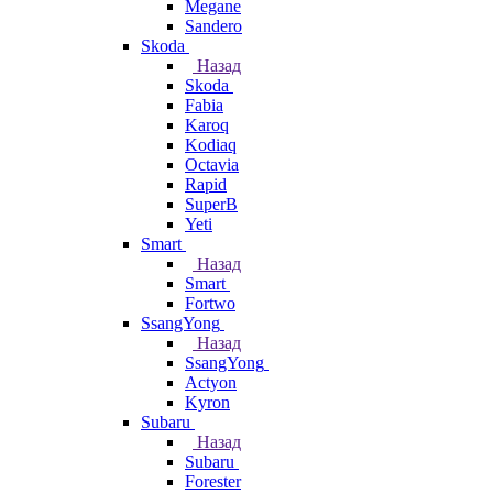
Megane
Sandero
Skoda
Назад
Skoda
Fabia
Karoq
Kodiaq
Octavia
Rapid
SuperB
Yeti
Smart
Назад
Smart
Fortwo
SsangYong
Назад
SsangYong
Actyon
Kyron
Subaru
Назад
Subaru
Forester