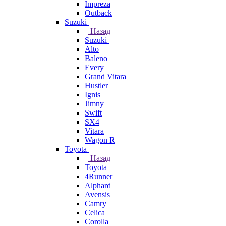
Impreza
Outback
Suzuki
Назад
Suzuki
Alto
Baleno
Every
Grand Vitara
Hustler
Ignis
Jimny
Swift
SX4
Vitara
Wagon R
Toyota
Назад
Toyota
4Runner
Alphard
Avensis
Camry
Celica
Corolla