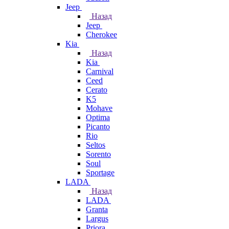
Jeep
Назад
Jeep
Cherokee
Kia
Назад
Kia
Carnival
Ceed
Cerato
K5
Mohave
Optima
Picanto
Rio
Seltos
Sorento
Soul
Sportage
LADA
Назад
LADA
Granta
Largus
Priora