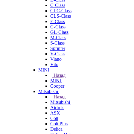
C-Class
CLC-Class
CLS-Class
E-Class
G-Class
GL-Class
M-Class
S-Class
Sprinter
V-Class
Viano
Vito
MINI
Назад
MINI
Cooper
Mitsubishi
Назад
Mitsubishi
Airtrek
ASX
Colt
Colt Plus
Delica