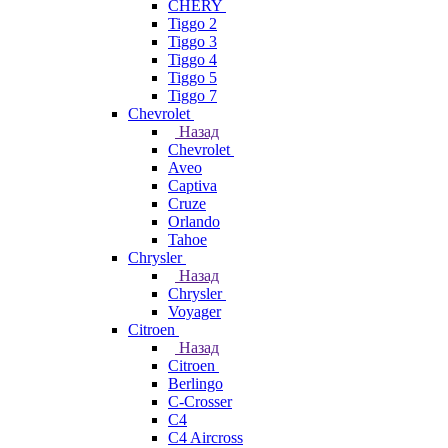
CHERY
Tiggo 2
Tiggo 3
Tiggo 4
Tiggo 5
Tiggo 7
Chevrolet
Назад
Chevrolet
Aveo
Captiva
Cruze
Orlando
Tahoe
Chrysler
Назад
Chrysler
Voyager
Citroen
Назад
Citroen
Berlingo
C-Crosser
C4
C4 Aircross