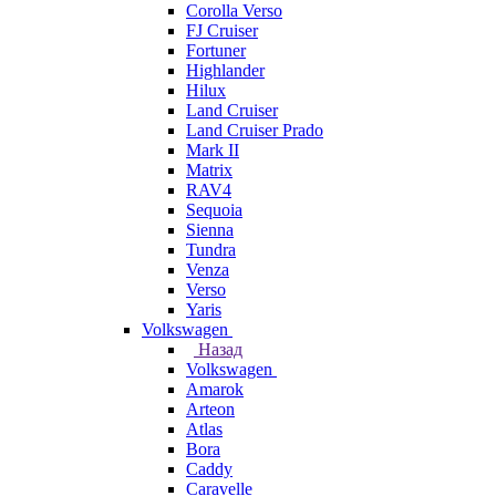
Corolla Verso
FJ Cruiser
Fortuner
Highlander
Hilux
Land Cruiser
Land Cruiser Prado
Mark II
Matrix
RAV4
Sequoia
Sienna
Tundra
Venza
Verso
Yaris
Volkswagen
Назад
Volkswagen
Amarok
Arteon
Atlas
Bora
Caddy
Caravelle