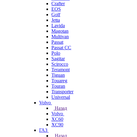
Crafter
EOS
Golf
Jetta
Lavida
Magotan
Multivan
Passat
Passat CC
Polo
Sagitar
Scirocco
Teramont
Tiguan
Touareg
Touran
Transporter
Universal
Volvo
Назад
Volvo
XC60
XC90
ГАЗ
Назад