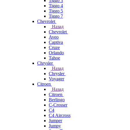
Tiggo 3
Tiggo 4
Tiggo 5
Tiggo 7
Chevrolet
Назад
Chevrolet
Aveo
Captiva
Cruze
Orlando
Tahoe
Chrysler
Назад
Chrysler
Voyager
Citroen
Назад
Citroen
Berlingo
C-Crosser
C4
C4 Aircross
Jumper
Jumpy