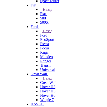
SpaceTourer
Fiat
Назад
Fiat
500
500X
Ford
Назад
Ford
EcoSport
Fiesta
Focus
Kuga
Mondeo
Ranger
Transit
Universal
Great Wall
Назад
Great Wall
Hover H3
Hover H5
Hover H6
Wingle 7
HAVAL