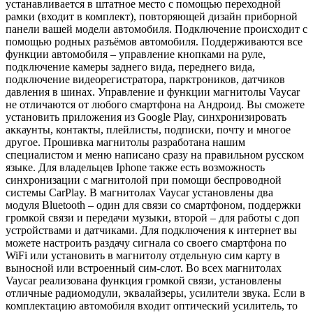
устанавливается в штатное место с помощью переходной
рамки (входит в комплект), повторяющей дизайн приборной
панели вашей модели автомобиля. Подключение происходит с
помощью родных разъёмов автомобиля. Поддерживаются все
функции автомобиля – управление кнопками на руле,
подключение камеры заднего вида, переднего вида,
подключение видеорегистратора, парктроников, датчиков
давления в шинах. Управление и функции магнитолы Vaycar
не отличаются от любого смартфона на Андроид. Вы сможете
установить приложения из Google Play, синхронизировать
аккаунты, контакты, плейлисты, подписки, почту и многое
другое. Прошивка магнитолы разработана нашим
специалистом и меню написано сразу на правильном русском
языке. Для владельцев Iphone также есть возможность
синхронизации с магнитолой при помощи беспроводной
системы CarPlay. В магнитолах Vaycar установлены два
модуля Bluetooth – один для связи со смартфоном, поддержки
громкой связи и передачи музыки, второй – для работы с доп
устройствами и датчиками. Для подключения к интернет вы
можете настроить раздачу сигнала со своего смартфона по
WiFi или установить в магнитолу отдельную сим карту в
выносной или встроенный сим-слот. Во всех магнитолах
Vaycar реализована функция громкой связи, установлены
отличные радиомодули, эквалайзеры, усилители звука. Если в
комплектацию автомобиля входит оптический усилитель, то