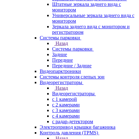
Штатные зеркала заднего вида с
монитором
Универсальные зеркала заднего вида с
монитором
Зеркала заднего вида с монитором и
регистратором
Системы парковки
Назад
Системы парковки
Задние
Передние
Передние / Задние
Видеопарктроники
Системы контроля слепых зон
Видеорегистраторы
Назад
Видеорегистраторы
с 1 камерой
с 2 камерами
с 3 камерами
с 4 камерами
с радар-детектором
Электропривод крышки багажника
Контроль давления (TPMS)
Назад