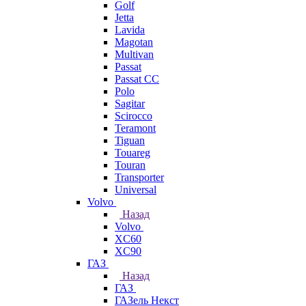
Golf
Jetta
Lavida
Magotan
Multivan
Passat
Passat CC
Polo
Sagitar
Scirocco
Teramont
Tiguan
Touareg
Touran
Transporter
Universal
Volvo
Назад
Volvo
XC60
XC90
ГАЗ
Назад
ГАЗ
ГАЗель Некст