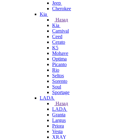
Jeep
Cherokee
Kia
Назад
Kia
Carnival
Ceed
Cerato
K5
Mohave
Optima
Picanto
Rio
Seltos
Sorento
Soul
Sportage
LADA
Назад
LADA
Granta
Largus
Priora
Vesta
XRAY