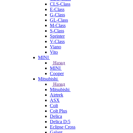
CLS-Class
E-Class
G-Class
GL-Class
M-Class
S-Class
Sprinter
V-Class
Viano
Vito
MINI
Назад
MINI
Cooper
Mitsubishi
Назад
Mitsubishi
Airtrek
ASX
Colt
Colt Plus
Delica
Delica D:5
Eclipse Cross
Galant