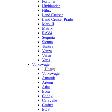
Fortuner
Highlander
Hilux
Land Cruiser
Land Cruiser Prado
Mark II
Matrix
RAV4
Sequoia
Sienna
Tundra
Venza
Verso
Yaris
Volkswagen
Назад
Volkswagen
Amarok
Arteon
Atlas
Bora
Caddy
Caravelle
Crafter
EOS