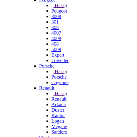
Назад
Peugeot
3008
301
308
4007
4008
408
5008
Expert
Traveller
Porsche
Назад
Porsche
Cayenne
Renault
Назад
Renault
Arkana
Duster
Kaptur
Logan
Megane
Sandero