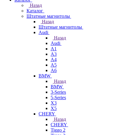
Назад
Каталог
Штатные магнитолы
Назад
Штатные магнитолы
Audi
Назад
Audi
A1
A3
A4
A5
A6
BMW
Назад
BMW
3-Series
5-Series
X3
X5
CHERY
Назад
CHERY
Tiggo 2