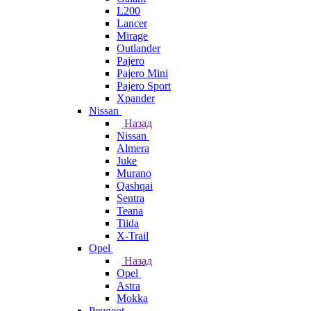
L200
Lancer
Mirage
Outlander
Pajero
Pajero Mini
Pajero Sport
Xpander
Nissan
Назад
Nissan
Almera
Juke
Murano
Qashqai
Sentra
Teana
Tiida
X-Trail
Opel
Назад
Opel
Astra
Mokka
Peugeot