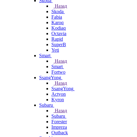
Skoda
Назад
Skoda
Fabia
Karoq
Kodiaq
Octavia
Rapid
SuperB
Yeti
Smart
Назад
Smart
Fortwo
SsangYong
Назад
SsangYong
Actyon
Kyron
Subaru
Назад
Subaru
Forester
Impreza
Outback