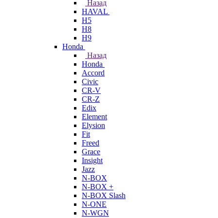
Назад
HAVAL
H5
H8
H9
Honda
Назад
Honda
Accord
Civic
CR-V
CR-Z
Edix
Element
Elysion
Fit
Freed
Grace
Insight
Jazz
N-BOX
N-BOX +
N-BOX Slash
N-ONE
N-WGN