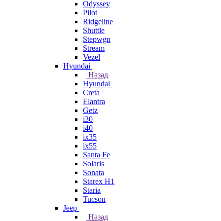
Odyssey
Pilot
Ridgeline
Shuttle
Stepwgn
Stream
Vezel
Hyundai
Назад
Hyundai
Creta
Elantra
Getz
i30
i40
ix35
ix55
Santa Fe
Solaris
Sonata
Starex H1
Staria
Tucson
Jeep
Назад