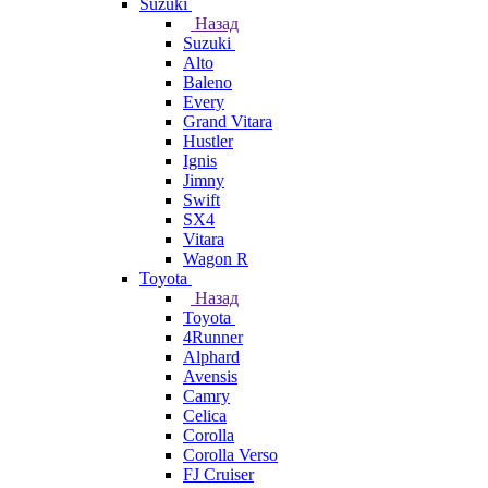
Suzuki
Назад
Suzuki
Alto
Baleno
Every
Grand Vitara
Hustler
Ignis
Jimny
Swift
SX4
Vitara
Wagon R
Toyota
Назад
Toyota
4Runner
Alphard
Avensis
Camry
Celica
Corolla
Corolla Verso
FJ Cruiser