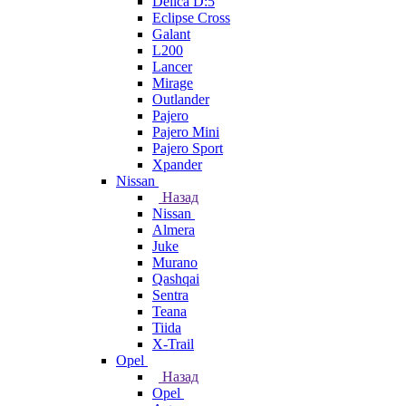
Delica D:5
Eclipse Cross
Galant
L200
Lancer
Mirage
Outlander
Pajero
Pajero Mini
Pajero Sport
Xpander
Nissan
Назад
Nissan
Almera
Juke
Murano
Qashqai
Sentra
Teana
Tiida
X-Trail
Opel
Назад
Opel