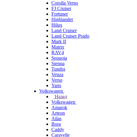
Corolla Verso
FJ Cruiser
Fortuner
Highlander
Hilux
Land Cruiser
Land Cruiser Prado
Mark II
Matrix
RAV4
Sequoia
Sienna
Tundra
Venza
Verso
Yaris
Volkswagen
Назад
Volkswagen
Amarok
Arteon
Atlas
Bora
Caddy
Caravelle