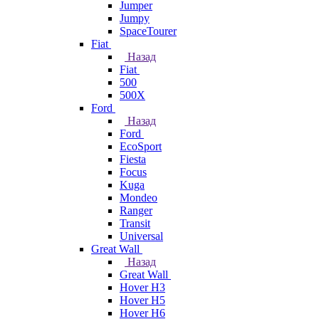
Jumper
Jumpy
SpaceTourer
Fiat
Назад
Fiat
500
500X
Ford
Назад
Ford
EcoSport
Fiesta
Focus
Kuga
Mondeo
Ranger
Transit
Universal
Great Wall
Назад
Great Wall
Hover H3
Hover H5
Hover H6