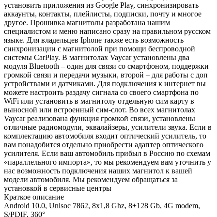
установить приложения из Google Play, синхронизировать
аккаунты, контакты, плейлисты, подписки, почту и многое
другое. Прошивка магнитолы разработана нашим
специалистом и меню написано сразу на правильном русском
языке. Для владельцев Iphone также есть возможность
синхронизации с магнитолой при помощи беспроводной
системы CarPlay. В магнитолах Vaycar установлены два
модуля Bluetooth – один для связи со смартфоном, поддержки
громкой связи и передачи музыки, второй – для работы с доп
устройствами и датчиками. Для подключения к интернет вы
можете настроить раздачу сигнала со своего смартфона по
WiFi или установить в магнитолу отдельную сим карту в
выносной или встроенный сим-слот. Во всех магнитолах
Vaycar реализована функция громкой связи, установлены
отличные радиомодули, эквалайзеры, усилители звука. Если в
комплектацию автомобиля входит оптический усилитель, то
вам понадобится отдельно приобрести адаптер оптического
усилителя. Если ваш автомобиль прибыл в Россию по схемам
«параллельного импорта», то мы рекомендуем вам уточнить у
нас возможность подключения наших магнитол к вашей
модели автомобиля. Мы рекомендуем обращаться за
установкой в сервисные центры
Краткое описание
Android 10.0, Unisoc 7862, 8х1,8 Ghz, 8+128 Gb, 4G modem,
S/PDIF, 360°