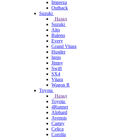
Impreza
Outback
Suzuki
Назад
Suzuki
Alto
Baleno
Every
Grand Vitara
Hustler
Ignis
Jimny
Swift
SX4
Vitara
Wagon R
Toyota
Назад
Toyota
4Runner
Alphard
Avensis
Camry
Celica
Corolla