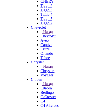
CHERY
Tiggo 2
Tiggo 3
Tiggo 4
Tiggo 5
Tiggo 7
Chevrolet
Назад
Chevrolet
Aveo
Captiva
Cruze
Orlando
Tahoe
Chrysler
Назад
Chrysler
Voyager
Citroen
Назад
Citroen
Berlingo
C-Crosser
C4
C4 Aircross