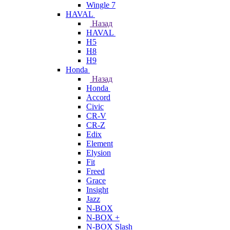
Wingle 7
HAVAL
Назад
HAVAL
H5
H8
H9
Honda
Назад
Honda
Accord
Civic
CR-V
CR-Z
Edix
Element
Elysion
Fit
Freed
Grace
Insight
Jazz
N-BOX
N-BOX +
N-BOX Slash