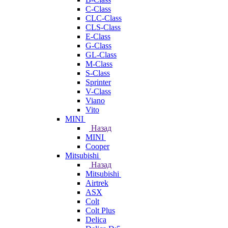
C-Class
CLC-Class
CLS-Class
E-Class
G-Class
GL-Class
M-Class
S-Class
Sprinter
V-Class
Viano
Vito
MINI
Назад
MINI
Cooper
Mitsubishi
Назад
Mitsubishi
Airtrek
ASX
Colt
Colt Plus
Delica