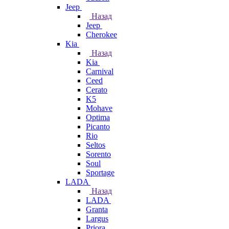
Jeep
Назад
Jeep
Cherokee
Kia
Назад
Kia
Carnival
Ceed
Cerato
K5
Mohave
Optima
Picanto
Rio
Seltos
Sorento
Soul
Sportage
LADA
Назад
LADA
Granta
Largus
Priora