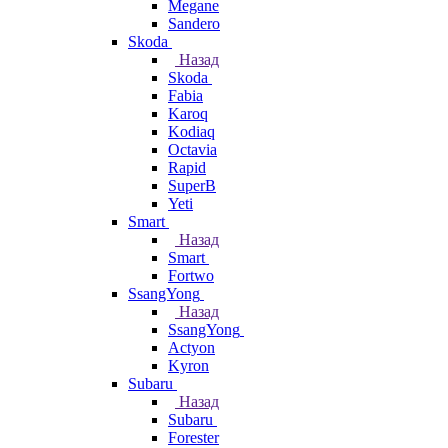
Megane
Sandero
Skoda
Назад
Skoda
Fabia
Karoq
Kodiaq
Octavia
Rapid
SuperB
Yeti
Smart
Назад
Smart
Fortwo
SsangYong
Назад
SsangYong
Actyon
Kyron
Subaru
Назад
Subaru
Forester