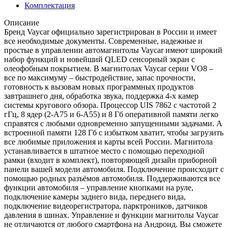
Комплектация
Описание
Бренд Vaycar официально зарегистрирован в России и имеет
все необходимые документы. Современные, надежные и
простые в управлении автомагнитолы Vaycar имеют широкий
набор функций и новейший QLED сенсорный экран с
олеофобным покрытием. В магнитолах Vaycar серии VО8 –
все по максимуму – быстродействие, запас прочности,
готовность к вызовам новых программных продуктов
завтрашнего дня, обработка звука, поддержка 4-х камер
системы кругового обзора. Процессор UIS 7862 с частотой 2
гГц, 8 ядер (2-А75 и 6-А55) и 8 Гб оперативной памяти легко
справятся с любыми одновременно запущенными задачами. А
встроенной памяти 128 Гб с избытком хватит, чтобы загрузить
все любимые приложения и карты всей России. Магнитола
устанавливается в штатное место с помощью переходной
рамки (входит в комплект), повторяющей дизайн приборной
панели вашей модели автомобиля. Подключение происходит с
помощью родных разъёмов автомобиля. Поддерживаются все
функции автомобиля – управление кнопками на руле,
подключение камеры заднего вида, переднего вида,
подключение видеорегистратора, парктроников, датчиков
давления в шинах. Управление и функции магнитолы Vaycar
не отличаются от любого смартфона на Андроид. Вы сможете