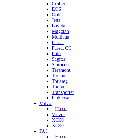
Crafter
EOS
Golf
Jetta
Lavida
Magotan
Multivan
Passat
Passat CC
Polo
Sagitar
Scirocco
Teramont
Tiguan
Touareg
Touran
Transporter
Universal
Volvo
Назад
Volvo
XC60
XC90
ГАЗ
Назад