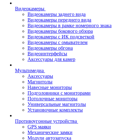
Видеокамеры
Видеокамеры заднего вида
Видеокамеры переднего вида
Видеокамеры в рамке номерного знака
Видеокамеры бокового обзора
Видеокамеры с ИК подсветкой
Видеокамеры с омывателем
Видеокамеры обгона
Видеоинтерфейсы
Аксессуары для камер
Мультимедиа
Аксессуары
Магнитолы
Навесные мониторы
Подголовники с мониторами
Потолочные мониторы
Универсальные магнитолы
Установочные комплекты
Противоугонные устройства
GPS маяки
Механические замки
Модули автозапуска