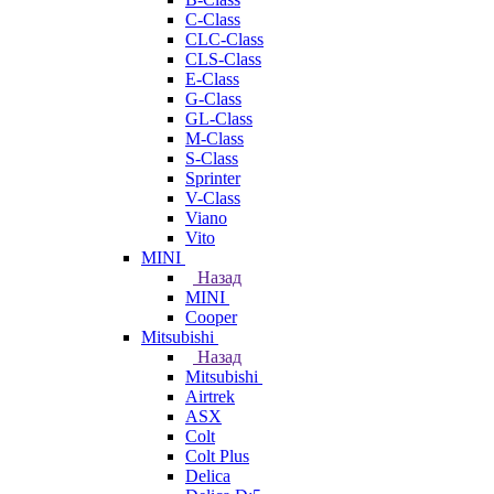
C-Class
CLC-Class
CLS-Class
E-Class
G-Class
GL-Class
M-Class
S-Class
Sprinter
V-Class
Viano
Vito
MINI
Назад
MINI
Cooper
Mitsubishi
Назад
Mitsubishi
Airtrek
ASX
Colt
Colt Plus
Delica