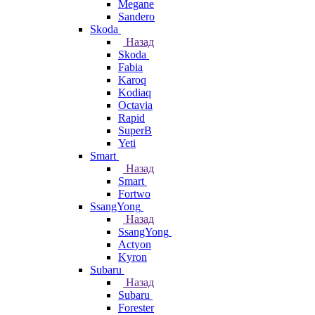
Megane
Sandero
Skoda
Назад
Skoda
Fabia
Karoq
Kodiaq
Octavia
Rapid
SuperB
Yeti
Smart
Назад
Smart
Fortwo
SsangYong
Назад
SsangYong
Actyon
Kyron
Subaru
Назад
Subaru
Forester