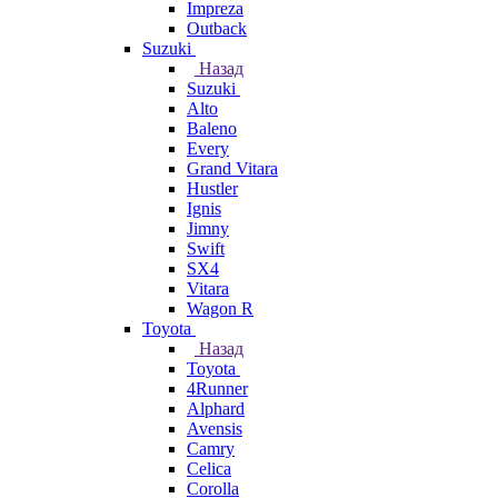
Impreza
Outback
Suzuki
Назад
Suzuki
Alto
Baleno
Every
Grand Vitara
Hustler
Ignis
Jimny
Swift
SX4
Vitara
Wagon R
Toyota
Назад
Toyota
4Runner
Alphard
Avensis
Camry
Celica
Corolla