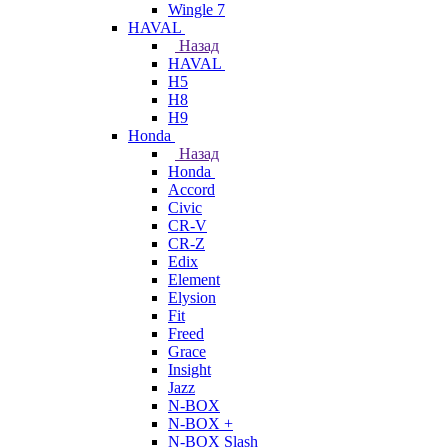
Wingle 7
HAVAL
Назад
HAVAL
H5
H8
H9
Honda
Назад
Honda
Accord
Civic
CR-V
CR-Z
Edix
Element
Elysion
Fit
Freed
Grace
Insight
Jazz
N-BOX
N-BOX +
N-BOX Slash