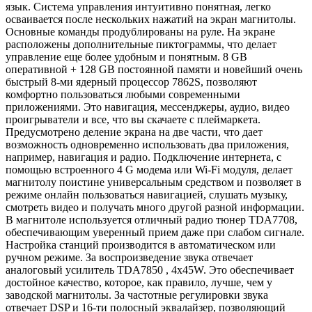
язык. Система управления интуитивно понятная, легко
осваивается после нескольких нажатий на экран магнитолы.
Основные команды продублированы на руле. На экране
расположены дополнительные пиктограммы, что делает
управление еще более удобным и понятным. 8 GB
оперативной + 128 GB постоянной памяти и новейший очень
быстрый 8-ми ядерный процессор 7862S, позволяют
комфортно пользоваться любыми современными
приложениями. Это навигация, мессенджеры, аудио, видео
проигрыватели и все, что вы скачаете с плеймаркета.
Предусмотрено деление экрана на две части, что дает
возможность одновременно использовать два приложения,
например, навигация и радио. Подключение интернета, с
помощью встроенного 4 G модема или Wi-Fi модуля, делает
магнитолу поистине универсальным средством и позволяет в
режиме онлайн пользоваться навигацией, слушать музыку,
смотреть видео и получать много другой разной информации.
В магнитоле используется отличный радио тюнер TDA7708,
обеспечивающим уверенный прием даже при слабом сигнале.
Настройка станций производится в автоматическом или
ручном режиме. За воспроизведение звука отвечает
аналоговый усилитель TDA7850 , 4x45W. Это обеспечивает
достойное качество, которое, как правило, лучше, чем у
заводской магнитолы. За частотные регулировки звука
отвечает DSP и 16-ти полосный эквалайзер, позволяющий