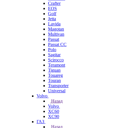
Crafter
EOS
Golf
Jetta
Lavida
Magotan
Multivan
Passat
Passat CC
Polo
Sagitar
Scirocco
Teramont
Tiguan
Touareg
Touran
Transporter
Universal
Volvo
Назад
Volvo
XC60
XC90
ГАЗ
Назад