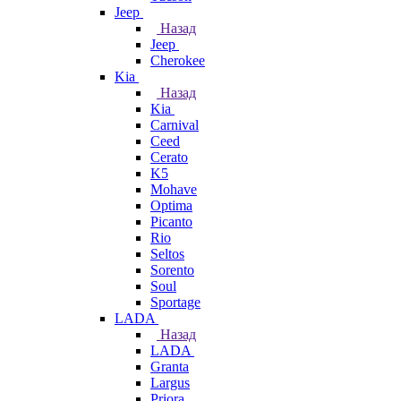
Jeep
Назад
Jeep
Cherokee
Kia
Назад
Kia
Carnival
Ceed
Cerato
K5
Mohave
Optima
Picanto
Rio
Seltos
Sorento
Soul
Sportage
LADA
Назад
LADA
Granta
Largus
Priora