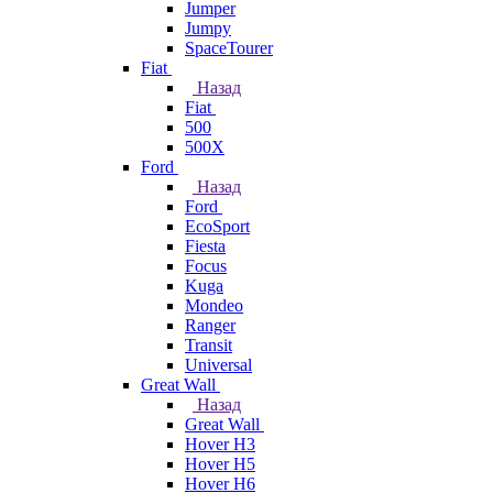
Jumper
Jumpy
SpaceTourer
Fiat
Назад
Fiat
500
500X
Ford
Назад
Ford
EcoSport
Fiesta
Focus
Kuga
Mondeo
Ranger
Transit
Universal
Great Wall
Назад
Great Wall
Hover H3
Hover H5
Hover H6