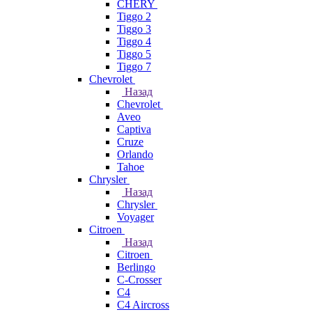
CHERY
Tiggo 2
Tiggo 3
Tiggo 4
Tiggo 5
Tiggo 7
Chevrolet
Назад
Chevrolet
Aveo
Captiva
Cruze
Orlando
Tahoe
Chrysler
Назад
Chrysler
Voyager
Citroen
Назад
Citroen
Berlingo
C-Crosser
C4
C4 Aircross