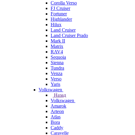
Corolla Verso
FJ Cruiser
Fortuner
Highlander
Hilux
Land Cruiser
Land Cruiser Prado
Mark II
Matrix
RAV4
Sequoia
Sienna
Tundra
Venza
Verso
Yaris
Volkswagen
Назад
Volkswagen
Amarok
Arteon
Atlas
Bora
Caddy
Caravelle