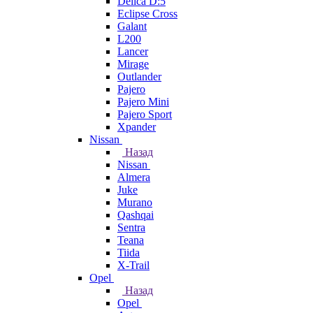
Delica D:5
Eclipse Cross
Galant
L200
Lancer
Mirage
Outlander
Pajero
Pajero Mini
Pajero Sport
Xpander
Nissan
Назад
Nissan
Almera
Juke
Murano
Qashqai
Sentra
Teana
Tiida
X-Trail
Opel
Назад
Opel