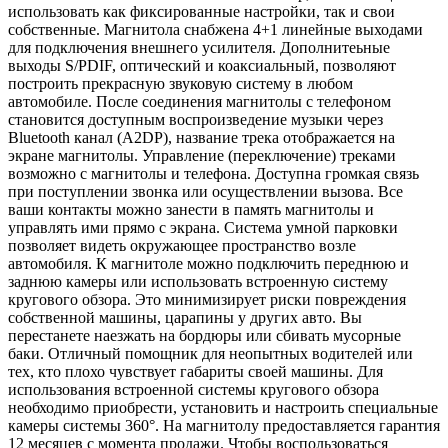
использовать как фиксированные настройки, так и свои
собственные. Магнитола снабжена 4+1 линейные выходами
для подключения внешнего усилителя. Дополнитеьные
выходы S/PDIF, оптический и коаксиальный, позволяют
построить прекрасную звуковую систему в любом
автомобиле. После соединения магнитолы с телефоном
становится доступным воспроизведение музыки через
Bluetooth канал (A2DP), название трека отображается на
экране магнитолы. Управление (переключение) треками
возможно с магнитолы и телефона. Доступна громкая связь
при поступлении звонка или осуществлении вызова. Все
ваши контакты можно занести в память магнитолы и
управлять ими прямо с экрана. Система умной парковки
позволяет видеть окружающее пространство возле
автомобиля. К магнитоле можно подключить переднюю и
заднюю камеры или использовать встроенную систему
кругового обзора. Это минимизирует риски повреждения
собственной машины, царапины у других авто. Вы
перестанете наезжать на бордюры или сбивать мусорные
баки. Отличный помощник для неопытных водителей или
тех, кто плохо чувствует габариты своей машины. Для
использования встроенной системы кругового обзора
необходимо приобрести, установить и настроить специальные
камеры системы 360°. На магнитолу предоставляется гарантия
12 месяцев с момента продажи. Чтобы воспользоваться