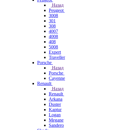
Назад
Peugeot
3008
301
308
4007
4008
408
5008
Expert
Traveller
Porsche
Назад
Porsche
Cayenne
Renault
Назад
Renault
Arkana
Duster
Kaptur
Logan
Megane
Sandero