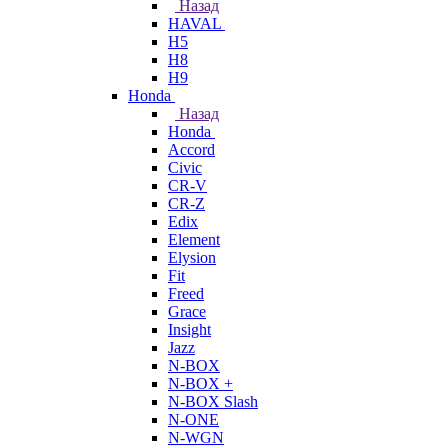
Назад
HAVAL
H5
H8
H9
Honda
Назад
Honda
Accord
Civic
CR-V
CR-Z
Edix
Element
Elysion
Fit
Freed
Grace
Insight
Jazz
N-BOX
N-BOX +
N-BOX Slash
N-ONE
N-WGN