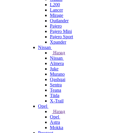
L200
Lancer
Mirage
Outlander
Pajero
Pajero Mini
Pajero Sport
Xpander
Nissan
Назад
Nissan
Almera
Juke
Murano
Qashqai
Sentra
Teana
Tiida
X-Trail
Opel
Назад
Opel
Astra
Mokka
Peugeot