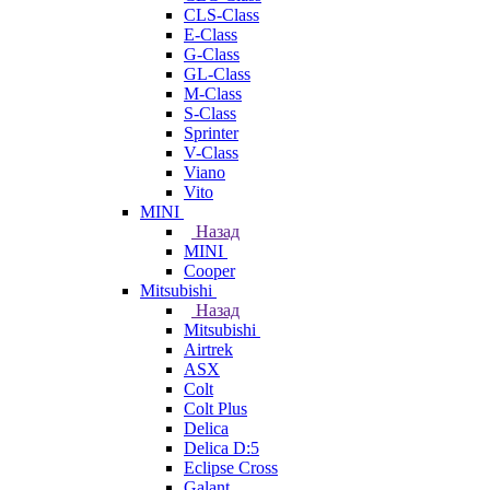
CLS-Class
E-Class
G-Class
GL-Class
M-Class
S-Class
Sprinter
V-Class
Viano
Vito
MINI
Назад
MINI
Cooper
Mitsubishi
Назад
Mitsubishi
Airtrek
ASX
Colt
Colt Plus
Delica
Delica D:5
Eclipse Cross
Galant