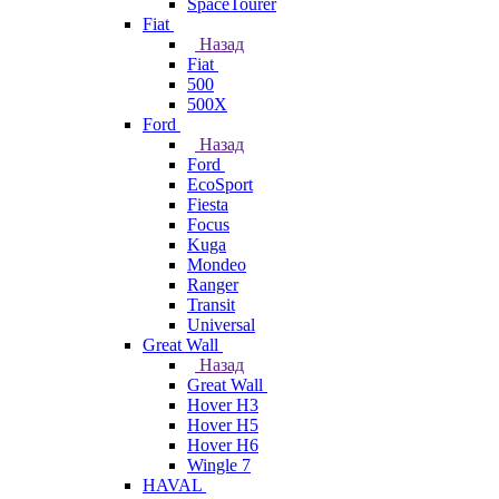
SpaceTourer
Fiat
Назад
Fiat
500
500X
Ford
Назад
Ford
EcoSport
Fiesta
Focus
Kuga
Mondeo
Ranger
Transit
Universal
Great Wall
Назад
Great Wall
Hover H3
Hover H5
Hover H6
Wingle 7
HAVAL