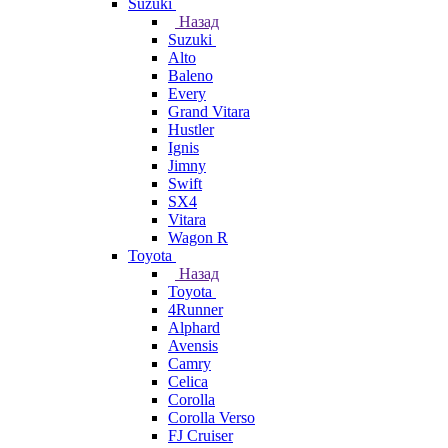
Suzuki
Назад
Suzuki
Alto
Baleno
Every
Grand Vitara
Hustler
Ignis
Jimny
Swift
SX4
Vitara
Wagon R
Toyota
Назад
Toyota
4Runner
Alphard
Avensis
Camry
Celica
Corolla
Corolla Verso
FJ Cruiser