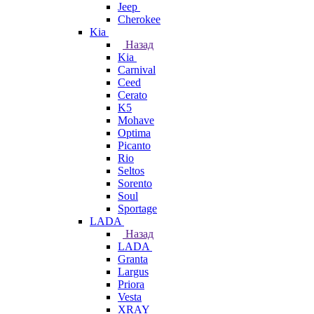
Jeep
Cherokee
Kia
Назад
Kia
Carnival
Ceed
Cerato
K5
Mohave
Optima
Picanto
Rio
Seltos
Sorento
Soul
Sportage
LADA
Назад
LADA
Granta
Largus
Priora
Vesta
XRAY