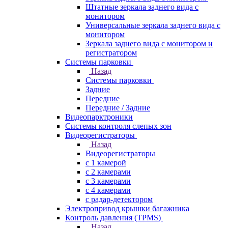
Штатные зеркала заднего вида с
монитором
Универсальные зеркала заднего вида с
монитором
Зеркала заднего вида с монитором и
регистратором
Системы парковки
Назад
Системы парковки
Задние
Передние
Передние / Задние
Видеопарктроники
Системы контроля слепых зон
Видеорегистраторы
Назад
Видеорегистраторы
с 1 камерой
с 2 камерами
с 3 камерами
с 4 камерами
с радар-детектором
Электропривод крышки багажника
Контроль давления (TPMS)
Назад