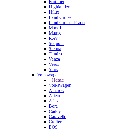
Fortuner
Highlander
Hilux
Land Cruiser
Land Cruiser Prado
Mark II
Matrix
RAV4
Sequoia
Sienna
Tundra
Venza
Verso
Yaris
Volkswagen
Назад
Volkswagen
Amarok
Arteon
Atlas
Bora
Caddy
Caravelle
Crafter
EOS