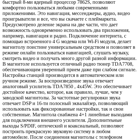
быстрый 8-ми ядерный процессор 7862S, позволяют
комфортно пользоваться любыми современными
приложениями. Это навигация, мессенджеры, аудио, видео
проигрыватели и все, что вы скачаете с плеймаркета.
Предусмотрено деление экрана на две части, что дает
возможность одновременно использовать два приложения,
например, навигация и радио. Подключение интернета, с
помощью встроенного 4 G модема или Wi-Fi модуля, делает
магнитолу поистине универсальным средством и позволяет в
режиме онлайн пользоваться навигацией, слушать музыку,
смотреть видео и получать много другой разной информации.
В магнитоле используется отличный радио тюнер TDA7708,
обеспечивающим уверенный прием даже при слабом сигнале.
Настройка станций производится в автоматическом или
ручном режиме. За воспроизведение звука отвечает
аналоговый усилитель TDA7850 , 4x45W. Это обеспечивает
достойное качество, которое, как правило, лучше, чем у
заводской магнитолы. За частотные регулировки звука
отвечает DSP и 16-ти полосный эквалайзер, позволяющий
использовать как фиксированные настройки, так и свои
собственные. Магнитола снабжена 4+1 линейные выходами
для подключения внешнего усилителя. Дополнитеьные
выходы S/PDIF, оптический и коаксиальный, позволяют
построить прекрасную звуковую систему в любом
автомобиле. После соединения магнитолы с телефоном