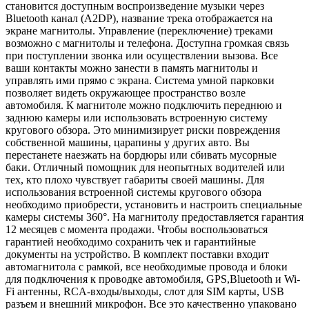
становится доступным воспроизведение музыки через
Bluetooth канал (A2DP), название трека отображается на
экране магнитолы. Управление (переключение) треками
возможно с магнитолы и телефона. Доступна громкая связь
при поступлении звонка или осуществлении вызова. Все
ваши контакты можно занести в память магнитолы и
управлять ими прямо с экрана. Система умной парковки
позволяет видеть окружающее пространство возле
автомобиля. К магнитоле можно подключить переднюю и
заднюю камеры или использовать встроенную систему
кругового обзора. Это минимизирует риски повреждения
собственной машины, царапины у других авто. Вы
перестанете наезжать на бордюры или сбивать мусорные
баки. Отличный помощник для неопытных водителей или
тех, кто плохо чувствует габариты своей машины. Для
использования встроенной системы кругового обзора
необходимо приобрести, установить и настроить специальные
камеры системы 360°. На магнитолу предоставляется гарантия
12 месяцев с момента продажи. Чтобы воспользоваться
гарантией необходимо сохранить чек и гарантийные
документы на устройство. В комплект поставки входит
автомагнитола с рамкой, все необходимые провода и блоки
для подключения к проводке автомобиля, GPS,Bluetooth и Wi-
Fi антенны, RCA-входы/выходы, слот для SIM карты, USB
разъем и внешний микрофон. Все это качественно упаковано