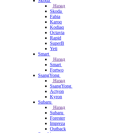
Skoda
Назад
Skoda
Fabia
Karoq
Kodiaq
Octavia
Rapid
SuperB
Yeti
Smart
Назад
Smart
Fortwo
SsangYong
Назад
SsangYong
Actyon
Kyron
Subaru
Назад
Subaru
Forester
Impreza
Outback