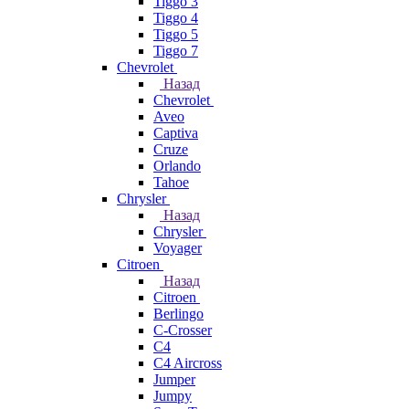
Tiggo 3
Tiggo 4
Tiggo 5
Tiggo 7
Chevrolet
Назад
Chevrolet
Aveo
Captiva
Cruze
Orlando
Tahoe
Chrysler
Назад
Chrysler
Voyager
Citroen
Назад
Citroen
Berlingo
C-Crosser
C4
C4 Aircross
Jumper
Jumpy