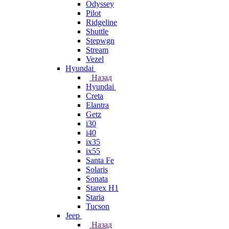
Odyssey
Pilot
Ridgeline
Shuttle
Stepwgn
Stream
Vezel
Hyundai
Назад
Hyundai
Creta
Elantra
Getz
i30
i40
ix35
ix55
Santa Fe
Solaris
Sonata
Starex H1
Staria
Tucson
Jeep
Назад