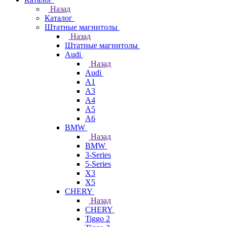
Назад
Каталог
Штатные магнитолы
Назад
Штатные магнитолы
Audi
Назад
Audi
A1
A3
A4
A5
A6
BMW
Назад
BMW
3-Series
5-Series
X3
X5
CHERY
Назад
CHERY
Tiggo 2