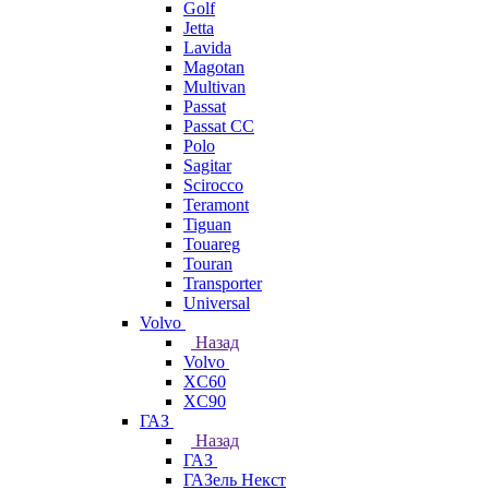
Golf
Jetta
Lavida
Magotan
Multivan
Passat
Passat CC
Polo
Sagitar
Scirocco
Teramont
Tiguan
Touareg
Touran
Transporter
Universal
Volvo
Назад
Volvo
XC60
XC90
ГАЗ
Назад
ГАЗ
ГАЗель Некст