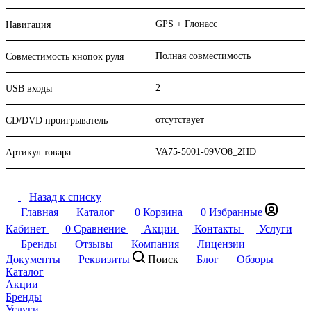
GPS + Глонасс
Навигация
Полная совместимость
Совместимость кнопок руля
2
USB входы
отсутствует
CD/DVD проигрыватель
VA75-5001-09VO8_2HD
Артикул товара
Назад к списку
Главная
Каталог
0
Корзина
0
Избранные
Кабинет
0
Сравнение
Акции
Контакты
Услуги
Бренды
Отзывы
Компания
Лицензии
Документы
Реквизиты
Поиск
Блог
Обзоры
Каталог
Акции
Бренды
Услуги