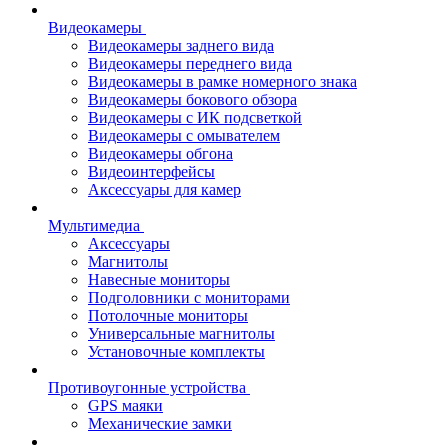
Видеокамеры
Видеокамеры заднего вида
Видеокамеры переднего вида
Видеокамеры в рамке номерного знака
Видеокамеры бокового обзора
Видеокамеры с ИК подсветкой
Видеокамеры с омывателем
Видеокамеры обгона
Видеоинтерфейсы
Аксессуары для камер
Мультимедиа
Аксессуары
Магнитолы
Навесные мониторы
Подголовники с мониторами
Потолочные мониторы
Универсальные магнитолы
Установочные комплекты
Противоугонные устройства
GPS маяки
Механические замки