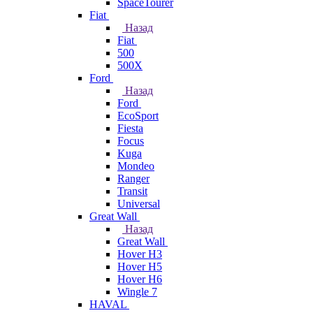
SpaceTourer
Fiat
Назад
Fiat
500
500X
Ford
Назад
Ford
EcoSport
Fiesta
Focus
Kuga
Mondeo
Ranger
Transit
Universal
Great Wall
Назад
Great Wall
Hover H3
Hover H5
Hover H6
Wingle 7
HAVAL