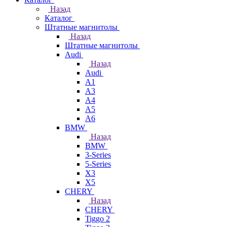
Назад
Каталог
Штатные магнитолы
Назад
Штатные магнитолы
Audi
Назад
Audi
A1
A3
A4
A5
A6
BMW
Назад
BMW
3-Series
5-Series
X3
X5
CHERY
Назад
CHERY
Tiggo 2