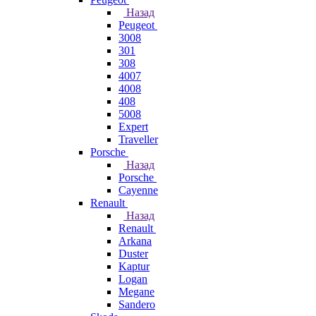
Назад
Peugeot
3008
301
308
4007
4008
408
5008
Expert
Traveller
Porsche
Назад
Porsche
Cayenne
Renault
Назад
Renault
Arkana
Duster
Kaptur
Logan
Megane
Sandero