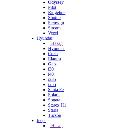
Odyssey
Pilot
Ridgeline
Shuttle
Stepwgn
Stream
Vezel
Hyundai
Назад
Hyundai
Creta
Elantra
Getz
i30
i40
ix35
ix55
Santa Fe
Solaris
Sonata
Starex H1
Staria
Tucson
Jeep
Назад