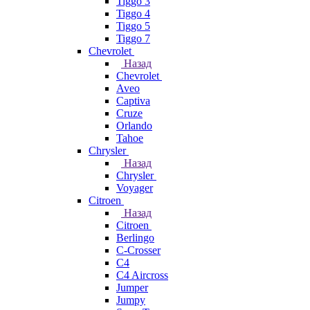
Tiggo 3
Tiggo 4
Tiggo 5
Tiggo 7
Chevrolet
Назад
Chevrolet
Aveo
Captiva
Cruze
Orlando
Tahoe
Chrysler
Назад
Chrysler
Voyager
Citroen
Назад
Citroen
Berlingo
C-Crosser
C4
C4 Aircross
Jumper
Jumpy