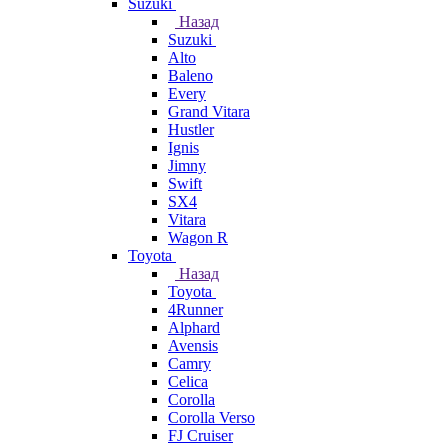
Suzuki
Назад
Suzuki
Alto
Baleno
Every
Grand Vitara
Hustler
Ignis
Jimny
Swift
SX4
Vitara
Wagon R
Toyota
Назад
Toyota
4Runner
Alphard
Avensis
Camry
Celica
Corolla
Corolla Verso
FJ Cruiser