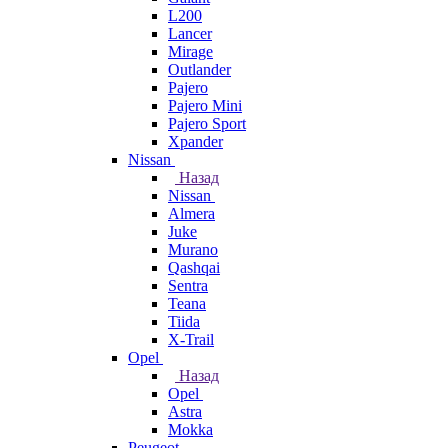
L200
Lancer
Mirage
Outlander
Pajero
Pajero Mini
Pajero Sport
Xpander
Nissan
Назад
Nissan
Almera
Juke
Murano
Qashqai
Sentra
Teana
Tiida
X-Trail
Opel
Назад
Opel
Astra
Mokka
Peugeot