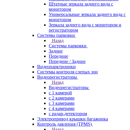
Штатные зеркала заднего вида с
монитором
Универсальные зеркала заднего вида с
монитором
Зеркала заднего вида с монитором и
регистратором
Системы парковки
Назад
Системы парковки
Задние
Передние
Передние / Задние
Видеопарктроники
Системы контроля слепых зон
Видеорегистраторы
Назад
Видеорегистраторы
с 1 камерой
с 2 камерами
с 3 камерами
с 4 камерами
с радар-детектором
Электропривод крышки багажника
Контроль давления (TPMS)
Назад