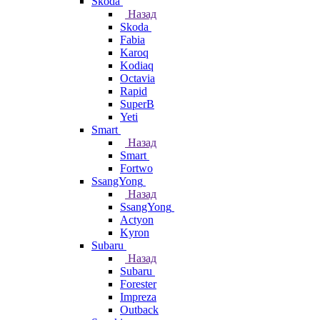
Skoda
Назад
Skoda
Fabia
Karoq
Kodiaq
Octavia
Rapid
SuperB
Yeti
Smart
Назад
Smart
Fortwo
SsangYong
Назад
SsangYong
Actyon
Kyron
Subaru
Назад
Subaru
Forester
Impreza
Outback