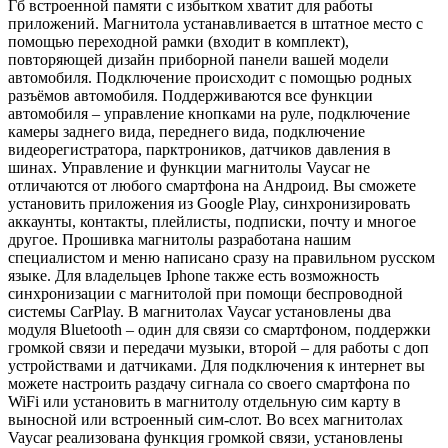
Гб встроенной памяти с избытком хватит для работы
приложений. Магнитола устанавливается в штатное место с
помощью переходной рамки (входит в комплект),
повторяющей дизайн приборной панели вашей модели
автомобиля. Подключение происходит с помощью родных
разъёмов автомобиля. Поддерживаются все функции
автомобиля – управление кнопками на руле, подключение
камеры заднего вида, переднего вида, подключение
видеорегистратора, парктроников, датчиков давления в
шинах. Управление и функции магнитолы Vaycar не
отличаются от любого смартфона на Андроид. Вы сможете
установить приложения из Google Play, синхронизировать
аккаунты, контакты, плейлисты, подписки, почту и многое
другое. Прошивка магнитолы разработана нашим
специалистом и меню написано сразу на правильном русском
языке. Для владельцев Iphone также есть возможность
синхронизации с магнитолой при помощи беспроводной
системы CarPlay. В магнитолах Vaycar установлены два
модуля Bluetooth – один для связи со смартфоном, поддержки
громкой связи и передачи музыки, второй – для работы с доп
устройствами и датчиками. Для подключения к интернет вы
можете настроить раздачу сигнала со своего смартфона по
WiFi или установить в магнитолу отдельную сим карту в
выносной или встроенный сим-слот. Во всех магнитолах
Vaycar реализована функция громкой связи, установлены