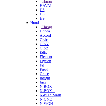
Назад
HAVAL
H5
H8
H9
Honda
Назад
Honda
Accord
Civic
CR-V
CR-Z
Edix
Element
Elysion
Fit
Freed
Grace
Insight
Jazz
N-BOX
N-BOX +
N-BOX Slash
N-ONE
N-WGN