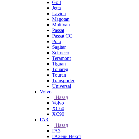
Golf
Jetta
Lavida
Magotan
Multivan
Passat
Passat CC
Polo
Sagitar
Scirocco
Teramont
Tiguan
Touareg
Touran
Transporter
Universal
Volvo
Назад
Volvo
XC60
XC90
ГАЗ
Назад
ГАЗ
ГАЗель Некст