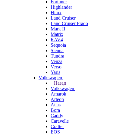
Fortuner
Highlander
Hilux
Land Cruiser
Land Cruiser Prado
Mark II
Matrix
RAV4
Sequoia
Sienna
Tundra
Venza
Verso
Yaris
Volkswagen
Назад
Volkswagen
Amarok
Arteon
Atlas
Bora
Caddy
Caravelle
Crafter
EOS