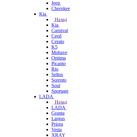
Jeep
Cherokee
Kia
Назад
Kia
Carnival
Ceed
Cerato
K5
Mohave
Optima
Picanto
Rio
Seltos
Sorento
Soul
Sportage
LADA
Назад
LADA
Granta
Largus
Priora
Vesta
XRAY